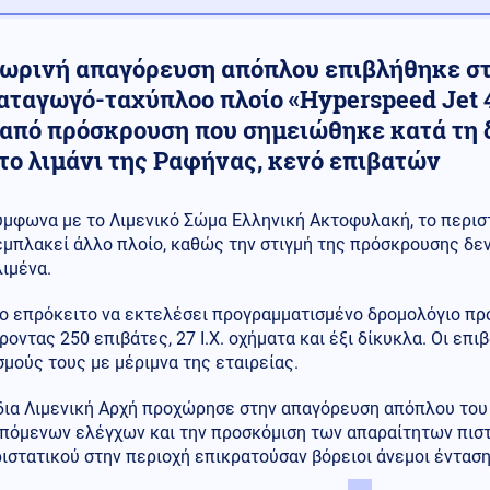
ωρινή απαγόρευση απόπλου επιβλήθηκε στ
αταγωγό-ταχύπλοο πλοίο «Hyperspeed Jet 4
 από πρόσκρουση που σημειώθηκε κατά τη 
το λιμάνι της Ραφήνας, κενό επιβατών
ύμφωνα με το Λιμενικό Σώμα Ελληνική Ακτοφυλακή, το περισ
εμπλακεί άλλο πλοίο, καθώς την στιγμή της πρόσκρουσης δε
λιμένα.
ο επρόκειτο να εκτελέσει προγραμματισμένο δρομολόγιο προ
οντας 250 επιβάτες, 27 Ι.Χ. οχήματα και έξι δίκυκλα. Οι ε
μούς τους με μέριμνα της εταιρείας.
δια Λιμενική Αρχή προχώρησε στην απαγόρευση απόπλου του 
πόμενων ελέγχων και την προσκόμιση των απαραίτητων πιστ
ιστατικού στην περιοχή επικρατούσαν βόρειοι άνεμοι έντασ