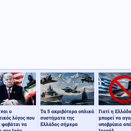
Τα 5 ακριβότερα οπλικά
Γιατί η Ελλάδ
ίναι ο
συστήματα της
μπορεί να αγο
ικός λόγος που
Ελλάδας σήμερα
υποβρύχια από
 φοβάται να
Ισραήλ
ι στο Ιράν