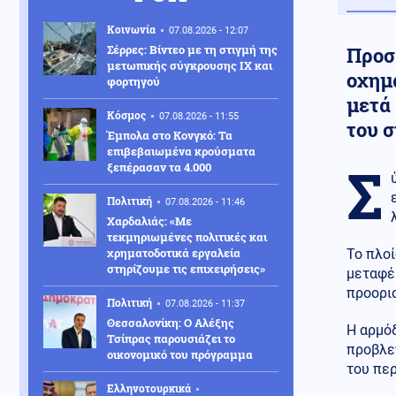
Κοινωνία
07.08.2026 - 12:07
Σέρρες: Βίντεο με τη στιγμή της
Προσ
μετωπικής σύγκρουσης ΙΧ και
οχημ
φορτηγού
μετά
Κόσμος
07.08.2026 - 11:55
του σ
Έμπολα στο Κονγκό: Τα
επιβεβαιωμένα κρούσματα
Σ
ξεπέρασαν τα 4.000
Πολιτική
07.08.2026 - 11:46
Χαρδαλιάς: «Με
τεκμηριωμένες πολιτικές και
χρηματοδοτικά εργαλεία
Το πλοί
στηρίζουμε τις επιχειρήσεις»
μεταφέρ
προορισ
Πολιτική
07.08.2026 - 11:37
Θεσσαλονίκη: Ο Αλέξης
Η αρμό
Τσίπρας παρουσιάζει το
προβλε
οικονομικό του πρόγραμμα
του περ
Ελληνοτουρκικά