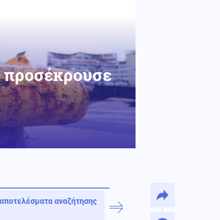
υ προσέκρουσε
 αποτελέσματα αναζήτησης