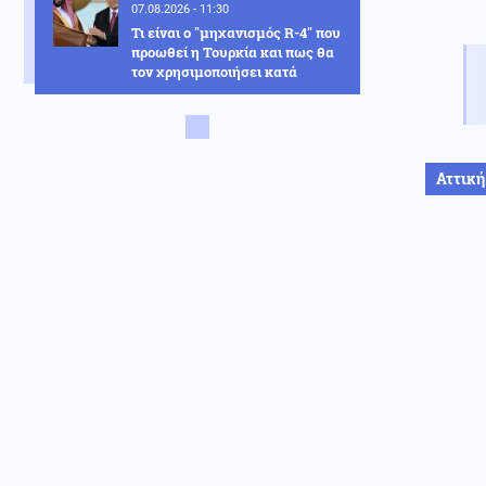
07.08.2026 - 11:30
Τι είναι ο "μηχανισμός R-4" που
προωθεί η Τουρκία και πως θα
τον χρησιμοποιήσει κατά
Ισραήλ-Ελλάδας-Κύπρου;
Κόσμος
07.08.2026 - 11:23
Eurostat: Πρωταθλήτρια στο
κάπνισμα η Ελλάδα ανάμεσα
Αττική
στις χώρες της ΕΕ
Κοινωνία
07.08.2026 - 11:16
Θεσσαλονίκη: Συνελήφθη
Τούρκος για διακίνηση
ναρκωτικών, οπλοκατοχή και
ληστεία
Κοινωνία
07.08.2026 - 11:08
Σεισμός μεγέθους 3,6 Ρίχτερ
χτύπησε τη Ρόδο
Κόσμος
07.08.2026 - 10:52
Νέα μελέτη: Οι πρώτοι