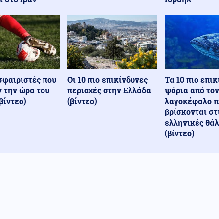
Οι 10 πιο επικίνδυνες
Τα 10 πιο επι
σφαιριστές που
περιοχές στην Ελλάδα
ψάρια από τον
 την ώρα του
(βίντεο)
λαγοκέφαλο π
βίντεο)
βρίσκονται στ
ελληνικές θά
(βίντεο)