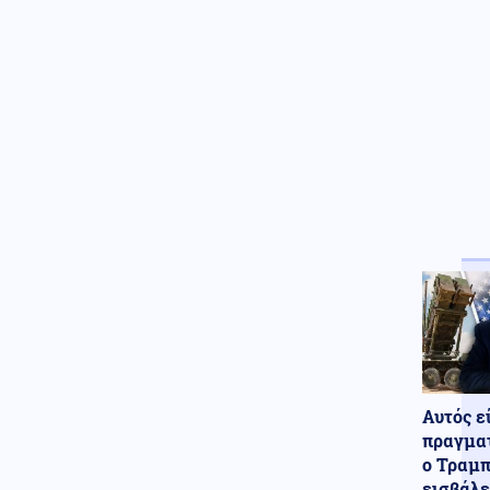
Ευρωπαίοι ίσως κατέφευγαν
στον κανιβαλισμό (εικόνες)
Κοινωνία
07.08.2026 - 10:45
Πάτρα: Επιτήδειοι εξαπάτησαν
63χρονη ζητώντας στοιχεία
κάρτας υγείας
Κυπριακό
07.08.2026 - 10:41
Διασυρμός Φιντάν από το
Ισραήλ: Η Τουρκία κατέχει το
36% της Κύπρου και τολμά να
κάνει μαθήματα διεθνούς
δικαίου
Κόσμος
07.08.2026 - 10:36
Ταϊλάνδη: Ο μαθητής σκότωσε
τους παππούδες του πριν
ανοίξει πυρ στο σχολείο
Αυτός ε
(βίντεο)
πραγματ
Κοινωνία
07.08.2026 - 10:21
ο Τραμπ
Στην Ευελπίδων η 46χρονη που
εισβάλε