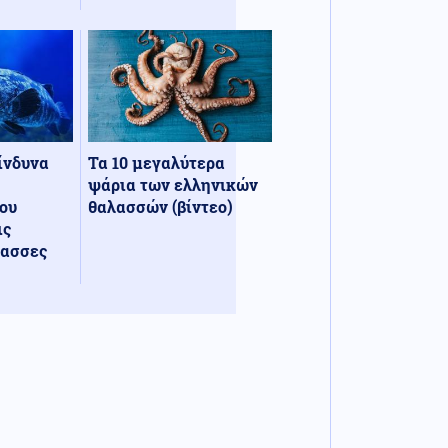
κίνδυνα
Τα 10 μεγαλύτερα
ψάρια των ελληνικών
ου
θαλασσών (βίντεο)
ις
λασσες