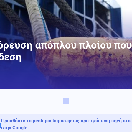
όρευση απόπλου πλοίου πο
σδεση
Προσθέστε το pentapostagma.gr ως προτιμώμενη πηγή στα
στην Google.