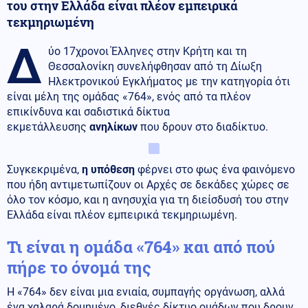
του στην Ελλάδα είναι πλέον εμπειρικά
τεκμηριωμένη
Δ
ύο 17χρονοι Έλληνες στην Κρήτη και τη
Θεσσαλονίκη συνελήφθησαν από τη Δίωξη
Ηλεκτρονικού Εγκλήματος με την κατηγορία ότι
είναι μέλη της ομάδας «764», ενός από τα πλέον
επικίνδυνα και σαδιστικά δίκτυα
εκμετάλλευσης
ανηλίκων
που δρουν στο διαδίκτυο.
Συγκεκριμένα,
η υπόθεση
φέρνει στο φως ένα φαινόμενο
που ήδη αντιμετωπίζουν οι Αρχές σε δεκάδες χώρες σε
όλο τον κόσμο, και η ανησυχία για τη διείσδυσή του στην
Ελλάδα είναι πλέον εμπειρικά τεκμηριωμένη.
Τι είναι η ομάδα «764» και από πού
πήρε το όνομά της
Η «764» δεν είναι μια ενιαία, συμπαγής οργάνωση, αλλά
ένα χαλαρά δομημένο, διεθνές δίκτυο ομάδων που δρουν