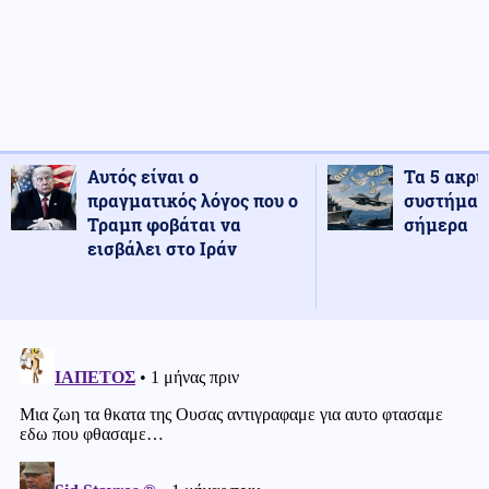
Αυτός είναι ο
Τα 5 ακρι
πραγματικός λόγος που ο
συστήματ
Τραμπ φοβάται να
σήμερα
εισβάλει στο Ιράν