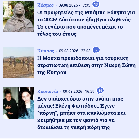
ελληνοβουλγαρικών συνόρων
Κόσμος
13
09.08.2026 - 17:35
Οι προφητείες της Μπάμπα Βάνγκα για
το 2026! Δύο έχουν ήδη βγει αληθινές-
Κοινωνία
10.08.2026 - 11:34
Το σενάριο που απομένει μέχρι το
Ελούντα: Στο νοσοκομείο 15χρονος εξαιτίας μέθης σε
τέλος του έτους
γλέντι – Χειροπέδες στον πατέρα
Κύπρος
5
09.08.2026 - 22:03
Κοινωνία
10.08.2026 - 11:21
Η Μόσχα προειδοποιεί για τουρκική
33χρονος εγκλωβίστηκε μόνος του σε βράχο 20
στρατιωτική επίθεση στην Νεκρή Ζώνη
μέτρων στη θάλασσα της Μήλου – Μεγάλη επιχείρηση
για τον απεγκλωβισμό του
της Κύπρου
Κόσμος
10.08.2026 - 11:16
Κοινωνία
16
09.08.2026 - 16:29
Νέα ένοπλη επίθεση στην Ταϊλάνδη: Πρώην βουλευτής
Δεν υπάρχει όριο στην αγάπη μιας
άνοιξε πυρ κατά αξιωματούχου
μάνας! Ελένη Φωτιάδου...Έγινε
“πόρνη”, μπήκε στα κυκλώματα και
κοιμήθηκε με τον φονιά για να
Κοινωνία
10.08.2026 - 11:13
δικαιώσει τη νεκρή κόρη της
Αποζημιώσεις πυρόπληκτων: Ξεκινούν σήμερα οι
αιτήσεις για τις πληγείσες περιοχές – Τα ποσά και τα
δικαιολογητικά