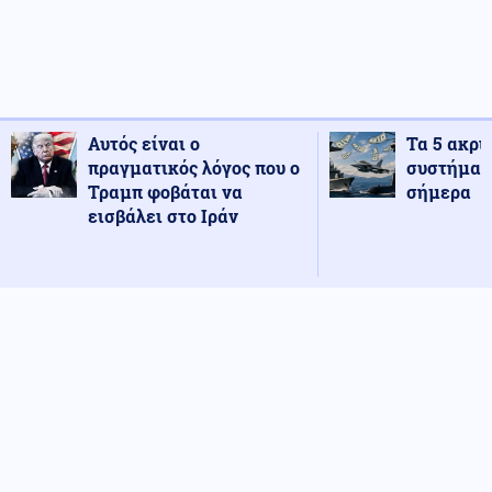
Αυτός είναι ο
Τα 5 ακρι
πραγματικός λόγος που ο
συστήματ
Τραμπ φοβάται να
σήμερα
εισβάλει στο Ιράν