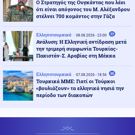
Ο Στρατηγός της Ουγκάντας που λέει
ότι είναι απόγονος του Μ. Αλέξανδρου
Κόσμος
09.08.2026 - 11:30
στέλνει 700 κομάντος στην Γάζα
ΗΠΑ: «Δώρο» 1 δισ. δολάρια στη Κολομβία στην
ορκωμοσία του νέου προέδρου
Ελληνοτουρκικά
77
08.08.2026 - 23:00
Ανάλυση: Η Ελληνική αντίδραση μετά
Ελληνοτουρκικά
09.08.2026 - 11:26
την τριμερή συμφωνία Τουρκίας-
Ο Τούρκος ΥΠΕΞ Φιντάν καλεί την Αίγυπτο να ενταχθεί
στη "Συμφωνία της Μέκκας" - Τεράστιοι οι κίνδυνοι
Πακιστάν-Σ. Αραβίας στη Μέκκα
για την Ελλάδα
Ελληνοτουρκικά
35
07.08.2026 - 18:56
Κόσμος
09.08.2026 - 11:25
Τουρκικά ΜΜΕ: Γιατί οι Τούρκοι
Ο «στόλος του Χίτλερ» αναδύεται στον Δούναβη: Η
«βουλιάζουν» τα ελληνικά νησιά την
ξηρασία φέρνει στο φως τα ναυάγια των Ναζί
περίοδο των διακοπών
Κύπρος
09.08.2026 - 11:22
Φειδίας Παναγιώτου: Αντιδράσεις για την εμφάνισή
του σε εκδήλωση μνήμης για Ισαάκ και Σολωμού