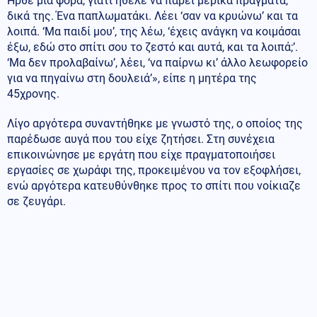
Ήρθε μία φορά, γιατί ήθελε να πάρει μερικά πράγματα,
δικά της. Ένα παπλωματάκι. Λέει ‘σαν να κρυώνω’ και τα
λοιπά. ‘Μα παιδί μου’, της λέω, ‘έχεις ανάγκη να κοιμάσαι
έξω, εδώ στο σπίτι σου το ζεστό και αυτά, και τα λοιπά;’.
‘Μα δεν προλαβαίνω’, λέει, ‘να παίρνω κι’ άλλο λεωφορείο
για να πηγαίνω στη δουλειά’», είπε η μητέρα της
45χρονης.
Λίγο αργότερα συναντήθηκε με γνωστό της, ο οποίος της
παρέδωσε αυγά που του είχε ζητήσει. Στη συνέχεια
επικοινώνησε με εργάτη που είχε πραγματοποιήσει
εργασίες σε χωράφι της, προκειμένου να τον εξοφλήσει,
ενώ αργότερα κατευθύνθηκε προς το σπίτι που νοίκιαζε
σε ζευγάρι.