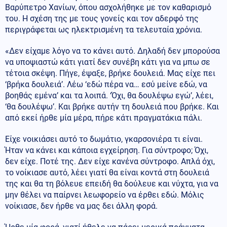
Βαρύπετρο Χανίων, όπου ασχολήθηκε με τον καθαρισμό
του. Η σχέση της με τους γονείς και τον αδερφό της
περιγράφεται ως ηλεκτρισμένη τα τελευταία χρόνια.
«Δεν είχαμε λόγο να το κάνει αυτό. Δηλαδή δεν μπορούσα
να υποψιαστώ κάτι γιατί δεν συνέβη κάτι για να μπω σε
τέτοια σκέψη. Πήγε, έψαξε, βρήκε δουλειά. Μας είχε πει
‘βρήκα δουλειά’. Λέω ‘εδώ πέρα να… εσύ μείνε εδώ, να
βοηθάς εμένα’ και τα λοιπά. ‘Όχι, θα δουλέψω εγώ’, λέει,
‘θα δουλέψω’. Και βρήκε αυτήν τη δουλειά που βρήκε. Και
από εκεί ήρθε μία μέρα, πήρε κάτι πραγματάκια πάλι.
Είχε νοικιάσει αυτό το δωμάτιο, γκαρσονιέρα τι είναι.
Ήταν να κάνει και κάποια εγχείρηση. Για σύντροφο; Όχι,
δεν είχε. Ποτέ της. Δεν είχε κανένα σύντροφο. Απλά όχι,
το νοίκιασε αυτό, λέει γιατί θα είναι κοντά στη δουλειά
της και θα τη βόλευε επειδή θα δούλευε και νύχτα, για να
μην θέλει να παίρνει λεωφορείο να έρθει εδώ. Μόλις
νοίκιασε, δεν ήρθε να μας δει άλλη φορά.