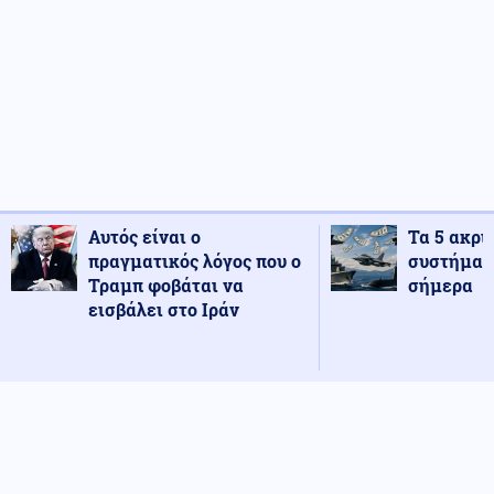
Αυτός είναι ο
Τα 5 ακρι
πραγματικός λόγος που ο
συστήματ
Τραμπ φοβάται να
σήμερα
εισβάλει στο Ιράν