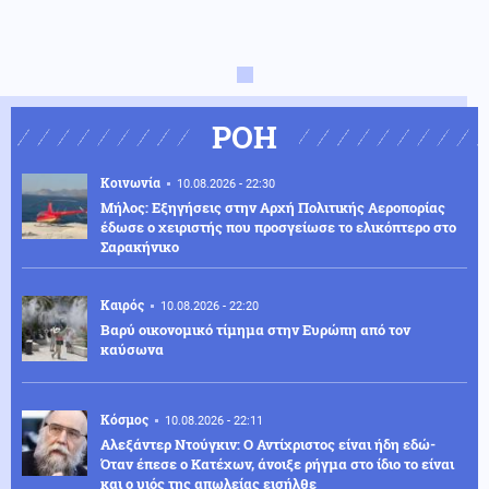
ΡΟΗ
Κοινωνία
10.08.2026 - 22:30
Μήλος: Εξηγήσεις στην Αρχή Πολιτικής Αεροπορίας
έδωσε ο χειριστής που προσγείωσε το ελικόπτερο στο
Σαρακήνικο
Καιρός
10.08.2026 - 22:20
Βαρύ οικονομικό τίμημα στην Ευρώπη από τον
καύσωνα
Κόσμος
10.08.2026 - 22:11
Αλεξάντερ Ντούγκιν: Ο Αντίχριστος είναι ήδη εδώ-
Όταν έπεσε ο Κατέχων, άνοιξε ρήγμα στο ίδιο το είναι
και ο υιός της απωλείας εισήλθε