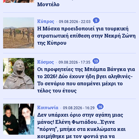
Μοντέλο
Εσωτερική Ασφάλεια
10.08.2026 - 21:40
Καλύτερη η εικόνα της φωτιάς έξω από τη Χαλκίδα
Κύπρος
(βίντεο)
5
09.08.2026 - 22:03
Η Μόσχα προειδοποιεί για τουρκική
στρατιωτική επίθεση στην Νεκρή Ζώνη
Κόσμος
της Κύπρου
10.08.2026 - 21:30
Tupac: Ξεκινά η δίκη για τη δολοφονία του, 30 χρόνια
μετά τον θάνατό του
Κόσμος
13
09.08.2026 - 17:35
Οι προφητείες της Μπάμπα Βάνγκα για
Κόσμος
10.08.2026 - 21:23
το 2026! Δύο έχουν ήδη βγει αληθινές-
Η βροχερή Βρετανία αντιμετωπίζει πλέον κατάσταση
Το σενάριο που απομένει μέχρι το
ξηρασίας σε ποσοστό 71,3%
τέλος του έτους
Αθλητισμός
Κοινωνία
10.08.2026 - 21:22
16
09.08.2026 - 16:29
Κολύμβηση: Πανελλήνιο ρεκόρ ο Μάρκος στα 200μ
Δεν υπάρχει όριο στην αγάπη μιας
ελεύθερο, όγδοη με ρεκόρ η Ελλάδα στα 4Χ200μ
μάνας! Ελένη Φωτιάδου...Έγινε
“πόρνη”, μπήκε στα κυκλώματα και
κοιμήθηκε με τον φονιά για να
Κόσμος