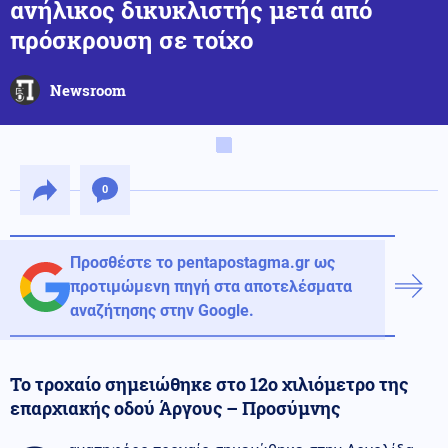
ανήλικος δικυκλιστής μετά από
πρόσκρουση σε τοίχο
Newsroom
0
Προσθέστε το pentapostagma.gr ως
προτιμώμενη πηγή στα αποτελέσματα
αναζήτησης στην Google.
Το τροχαίο σημειώθηκε στο 12ο χιλιόμετρο της
επαρχιακής οδού Άργους – Προσύμνης