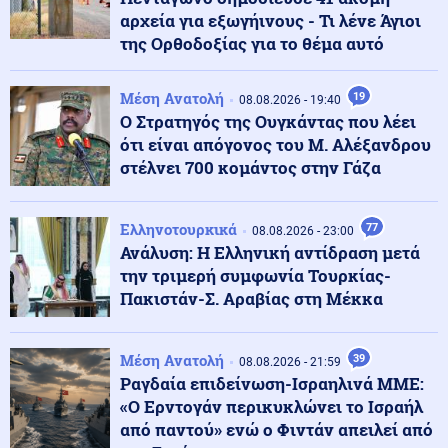
αρχεία για εξωγήινους - Τι λένε Άγιοι
Υγεία
09.08.2026 - 17:58
της Ορθοδοξίας για το θέμα αυτό
Αφυδάτωση και γαστρεντερίτιδα: Γιατί το νερό δεν
είναι αρκετό
Μέση Ανατολή
19
08.08.2026 - 19:40
Ο Στρατηγός της Ουγκάντας που λέει
ΗΠΑ
ότι είναι απόγονος του Μ. Αλέξανδρου
09.08.2026 - 17:44
Νέα Υόρκη: Ανατροπή σκάφους με δύο νεκρούς –
στέλνει 700 κομάντος στην Γάζα
Ανάμεσά τους ένα βρέφος
Ελληνοτουρκικά
77
08.08.2026 - 23:00
Κοινωνία
09.08.2026 - 17:37
Ανάλυση: Η Ελληνική αντίδραση μετά
Βοιωτία: Απατεώνας έπεισε δύο ηλικιωμένες να του
την τριμερή συμφωνία Τουρκίας-
δώσουν τα χρήματά τους (βίντεο)
Πακιστάν-Σ. Αραβίας στη Μέκκα
Κόσμος
09.08.2026 - 17:35
Μέση Ανατολή
39
08.08.2026 - 21:59
Οι προφητείες της Μπάμπα Βάνγκα για το 2026! Δύο
Ραγδαία επιδείνωση-Ισραηλινά ΜΜΕ:
έχουν ήδη βγει αληθινές-Το σενάριο που απομένει
«Ο Ερντογάν περικυκλώνει το Ισραήλ
μέχρι το τέλος του έτους
από παντού» ενώ ο Φιντάν απειλεί από