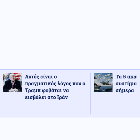
Αυτός είναι ο
Τα 5 ακρι
πραγματικός λόγος που ο
συστήματ
Τραμπ φοβάται να
σήμερα
εισβάλει στο Ιράν