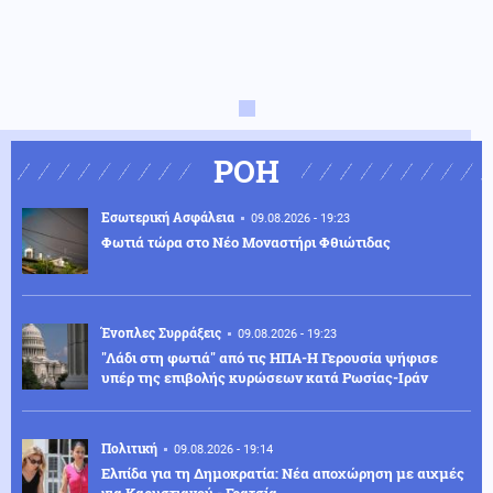
ΡΟΗ
Εσωτερική Ασφάλεια
09.08.2026 - 19:23
Φωτιά τώρα στο Νέο Μοναστήρι Φθιώτιδας
Ένοπλες Συρράξεις
09.08.2026 - 19:23
"Λάδι στη φωτιά" από τις ΗΠΑ-Η Γερουσία ψήφισε
υπέρ της επιβολής κυρώσεων κατά Ρωσίας-Ιράν
Πολιτική
09.08.2026 - 19:14
Ελπίδα για τη Δημοκρατία: Νέα αποχώρηση με αιχμές
για Καρυστιανού - Γρατσία