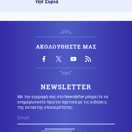
την Συρία
ΗΠΑ
09.08.2026 - 17:24
ΗΠΑ: Ρεκόρ 37 ετών για τις Καρέτα-Καρέτα –
Ξεπέρασαν τις 4.100 φωλιές
Κόσμος
09.08.2026 - 17:11
Ζελένσκι: Η Ρωσία αναπτύσσει 50.000 Βορειοκορεατές
ΑΚΟΛΟΥΘΗΣΤΕ ΜΑΣ
στρατιώτες
Υγεία
09.08.2026 - 17:01
Κολύμπι μετά το φαγητό: Αλήθεια ή μύθος ο κίνδυνος
πνιγμού;
NEWSLETTER
Με την εγγραφή σας στο Newsletter μπορείτε να
09.08.2026 - 17:00
ενημερώνεστε πρώτοι σχετικά με τις ειδήσεις
ΒΟΜΒΑ ΑΠΟ ΖΕΜΕΝΙΔΗ! «Οι ΗΠΑ δεν θα δώσουν τα F-
της έκτακτης επικαιρότητας.
35 στην Τουρκία λόγω της Κίνας»
Κόσμος
09.08.2026 - 16:48