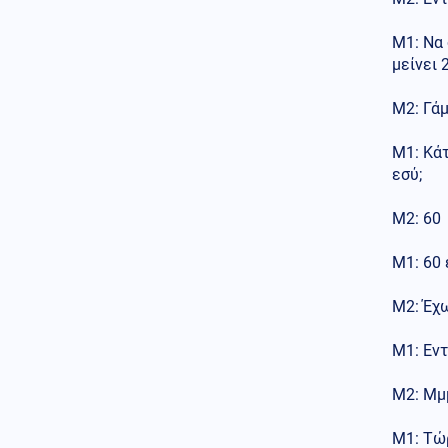
Ελληνοτουρκικά
Μ1: Να 
06.08.2026 - 22:59
Ο Τούρκος "Γκρίζος Λύκος"
μείνει 2
Μπαχτσελί "λαγός" του
Ερντογάν ζητάει την
Μ2: Γάμ.
απελευθέρωση Οτσαλάν! Πως
επηρεάζονται προς το
Μ1: Κάτ
χειρότερο τα Ελληνοτουρκικά;
εσύ;
Περιβάλλον
06.08.2026 - 22:59
Το μυστήριο που απασχολεί
Μ2: 60
τους παλαιοντολόγους: Γιατί δεν
υπήρξαν ποτέ δεινόσαυροι σε
Μ1: 60 
μέγεθος ποντικιού
Μ2: Έχ
Κόσμος
06.08.2026 - 22:58
Από τη Μύκονο στο Βατικανό: Ο
Μαθιου Μακκόναχι με τον
Μ1: Εντ
Πάπα, του χτύπησε σαν...
φιλαράκι τον ώμο, δείτε βίντεο
Μ2: Μμ
Κόσμος
06.08.2026 - 22:56
Μ1: Τώρ
Φρίκη στη Βρετανία: Πρώην