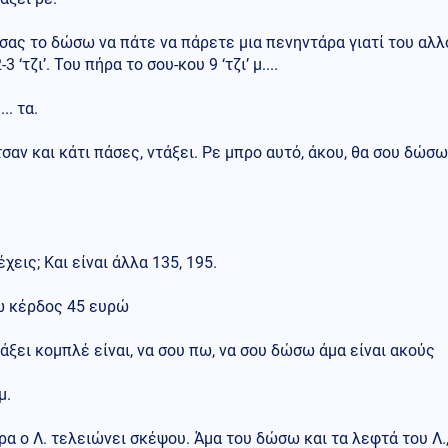
σας το δώσω να πάτε να πάρετε μια πενηντάρα γιατί του αλλ
-3 ‘τζι’. Του πήρα το σου-κου 9 ‘τζι’ μ....
.. τα.
σαν και κάτι πάσες, ντάξει. Ρε μπρο αυτό, άκου, θα σου δώσ
έχεις; Και είναι άλλα 135, 195.
ω κέρδος 45 ευρώ
άξει κομπλέ είναι, να σου πω, να σου δώσω άμα είναι ακούς
μ.
α ο Λ. τελειώνει σκέψου. Άμα του δώσω και τα λεφτά του Λ., 