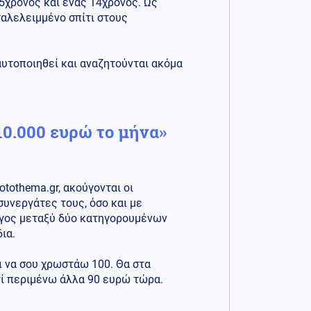
5χρονος και ένας 14χρονος. Ως
αλελειμμένο σπίτι στους
υτοποιηθεί και αναζητούνται ακόμα
10.000 ευρώ το μήνα»
otothema.gr, ακούγονται οι
υνεργάτες τους, όσο και με
ογος μεταξύ δύο κατηγορουμένων
ια.
ι να σου χρωστάω 100. Θα στα
τί περιμένω άλλα 90 ευρώ τώρα.