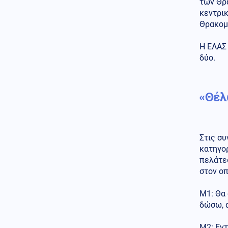
των Θρ
ανέβηκε, βυθίζεται η
κεντρι
δημοτικότητα του Μερτς
Θρακομ
Κόσμος
06.08.2026 - 23:07
Ξεκινά δελτίο νερού στο
Η ΕΛΑΣ 
Πουέρτο Ρίκο λόγω της
δύο.
ξηρασίας
Κοινωνία
06.08.2026 - 23:06
«Θέλ
Διατάχθηκε ΕΔΕ για τους
αστυνομικούς που εμπλέκονται
στην υπόθεση της 75χρονης
στα Χανιά
Στις συ
Κόσμος
06.08.2026 - 23:04
κατηγορ
Τουρκία: Σχέδιο διάσωσης για
πελάτε
δύο ιστορικά ορθόδοξα
στον οπ
μοναστήρια της Τραπεζούντας
Κόσμος
06.08.2026 - 23:02
Μ1: Θα
Ο Ερντογάν θα επισκεφτεί τη
δώσω, 
Σαουδική Αραβία την
Παρασκευή
Μ2: Εντ