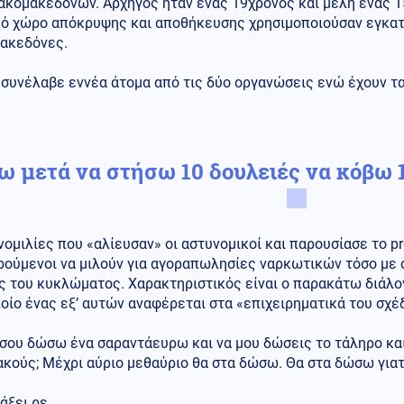
ακομακεδόνων. Αρχηγός ήταν ένας 19χρονος και μέλη ένας 1
κό χώρο απόκρυψης και αποθήκευσης χρησιμοποιούσαν εγκατ
ακεδόνες.
συνέλαβε εννέα άτομα από τις δύο οργανώσεις ενώ έχουν τα
ω μετά να στήσω 10 δουλειές να κόβω 
νομιλίες που «αλίευσαν» οι αστυνομικοί και παρουσίασε το pr
ούμενοι να μιλούν για αγοραπωλησίες ναρκωτικών τόσο με σ
ς του κυκλώματος. Χαρακτηριστικός είναι ο παρακάτω διάλ
οίο ένας εξ’ αυτών αναφέρεται στα «επιχειρηματικά του σχέδ
 σου δώσω ένα σαραντάευρω και να μου δώσεις το τάληρο κα
ακούς; Μέχρι αύριο μεθαύριο θα στα δώσω. Θα στα δώσω για
άξει ρε.