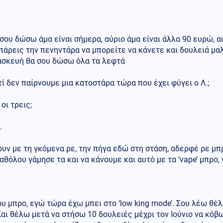
σου δώσω άμα είναι σήμερα, αύριο άμα είναι άλλα 90 ευρώ, αύ
πάρεις την πενηντάρα να μπορείτε να κάνετε και δουλειά μα
ασκευή θα σου δώσω όλα τα λεφτά
τί δεν παίρνουμε μια κατοστάρα τώρα που έχει φύγει ο Λ.;
 οι τρεις;
.
υν με τη γκόμενα ρε, την πήγα εδώ στη στάση, αδερφέ ρε μ
αθόλου γάμησε τα και να κάνουμε και αυτό με τα ‘vape’ μπρο, 
υ μπρο, εγώ τώρα έχω μπει στο ‘low king mode’. Σου λέω θέ
Και θέλω μετά να στήσω 10 δουλειές μέχρι τον Ιούνιο να κόβω 