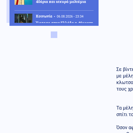
40άρια και ισχυρά μελτέμια
Κοινωνία
06.08.2026 - 23:34
Έφτασε στην Ελλάδα η 46χρονη
που κατηγορείται για
συμμετοχή στην τραγωδία της
Marfin – Κρατείται στη ΓΑΔΑ
ΗΠΑ
06.08.2026 - 23:26
ΗΠΑ: Στήριξη στην Ισπανία για
Θέουτα και Μελίγια, επίθεση
στον Σάντσεθ για το
Σε βίν
μεταναστευτικό
με μέλη
κλωτσού
Μέση Ανατολή
06.08.2026 - 23:17
τους χ
Ισραήλ: «Φρένο» στην
αποχώρηση από νέες περιοχές
του νότιου Λιβάνου έως ότου
εφαρμοστεί η συμφωνία
Τα μέλ
σπίτι τ
Κόσμος
06.08.2026 - 23:14
Επιβεβαιώνεται η ανοδική τάση
Όσον α
της AfD στη Γερμανία: Στο 28%