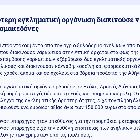
ύτερη εγκληματική οργάνωση διακινούσε 
ομακεδόνες
ίντεο ντοκουμέντο από τον άγριο ξυλοδαρμό ανηλίκων από 
που διακινούσε ναρκωτικά στην Αττική έρχεται στο φως της
επέμβασης ναρκωτικών εξάρθρωσε δύο εγκληματικές οργαν
λικους και διακινούσαν κάνναβη, κοκαΐνη και φαρμακευτικά 
ς χαρές, ακόμα και σε σχολεία στα βόρεια προάστια της Αθήν
η εγκληματική οργάνωση δρούσε σε Εκάλη, Δροσιά, Διόνυσο,
κή δομή με αρχηγό, δύο υπαρχηγούς και υπηρεσιακά μέλη. Ο α
λεγχο της εγκληματικής δραστηριότητας, είχε τον πλήρη έλ
ποιούσε ένα supercar αξίας άνω των 150.000 ευρώ στο οποί
ονος υπαρχηγός ήταν υπεύθυνος για την προμήθεια, μεταφορ
νος υπαρχηγός είχε την ευθύνη εποπτείας των ανήλικων μελ
λλογής των χρημάτων από τις πωλήσεις.