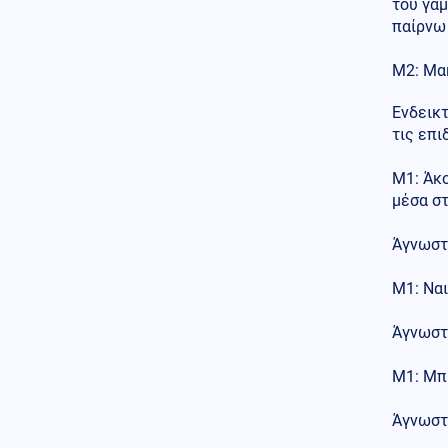
του γαμ
Κοινωνία
06.08.2026 - 22:52
παίρνω 
Δύο συλλήψεις για τις φωτιές
σε Σκύρο και Λακωνία:
Μ2: Μα
Βραχυκύκλωσε γεννήτρια
63χρονης, 71χρονος άναψε
Ενδεικτ
ψησταριά
τις επι
Μ1: Άκο
μέσα στ
Άγνωστο
Μ1: Ναι
Άγνωστο
Μ1: Μπρ
Άγνωστο