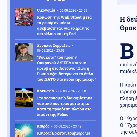
Οικονομία
06.08.2026 - 23:58
Κόπωση της Wall Street μετά
Η δε
τα ρεκόρ εν μέσω
Θρακ
αβεβαιότητας για το Ιράν, το
πετρέλαιο και τη Fed
Β
Ένοπλες Συρράξεις
06.08.2026 - 23:58
“Ρουκέτα” του πρώην
Ουκρανού Α/ΓΕΕΔ και νυν
από ανή
πρέσβη στο Λονδίνο: "Πώς η
παιδικέ
Ρωσία εξουδετερώνει τα όπλα
του ΝΑΤΟ στο πεδίο της μάχης"
Η πρώτ
Κοινωνία
ιεραρχι
06.08.2026 - 23:50
Στο νοσοκομείο διακομίστηκε
πλήρη έ
ναυτικό που τραυματίστηκε
χρησιμο
κατά τη πρόσδεση πλοίου στο
λιμάνι της Ρόδου
Ο 19χρ
Ο 17χρο
Καιρός
06.08.2026 - 23:42
της συ
Καιρός: Έρχεται τριήμερο με