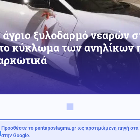
ν άγριο ξυλοδαρμό νεαρών 
 το κύκλωμα των ανηλίκων 
ναρκωτικά
Προσθέστε το pentapostagma.gr ως προτιμώμενη πηγή στα
στην Google.