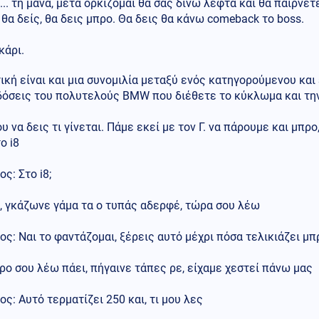
... τη μάνα, μετά ορκίζομαι θα σας δίνω λεφτά και θα παίρνε
θα δείς, θα δεις μπρο. Θα δεις θα κάνω comeback το boss.
κάρι.
ική είναι και μια συνομιλία μεταξύ ενός κατηγορούμενου κα
δόσεις του πολυτελούς BMW που διέθετε το κύκλωμα και την.
υ να δεις τι γίνεται. Πάμε εκεί με τον Γ. να πάρουμε και μπρο
ο i8
ς: Στο i8;
, γκάζωνε γάμα τα ο τυπάς αδερφέ, τώρα σου λέω
ς: Ναι το φαντάζομαι, ξέρεις αυτό μέχρι πόσα τελικιάζει μπ
ο σου λέω πάει, πήγαινε τάπες ρε, είχαμε χεστεί πάνω μας
ς: Αυτό τερματίζει 250 και, τι μου λες