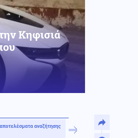
στην Κηφισιά
που
 αποτελέσματα αναζήτησης