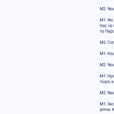
χασάπης τεμάχισε 55χρονο
εργαζόμενό του και τον έβαλε
Μ2: Ναι
σε βαρέλι με τσιμέντο επειδή
νόμιζε ότι τον έκλεβε
Μ1: Να 
πας να 
Κόσμος
06.08.2026 - 22:55
τη Παρ
Μετά τη Θέουτα, πολιτικοί στην
Ισπανία ζητούν να γίνει το
Μουντιάλ του 2030 χωρίς το
Μ2: Για
Μαρόκο
Μ1: Και
Μέση Ανατολή
06.08.2026 - 22:54
Εκρήξεις στο νησί Κεσμ και
Μ2: Ναι
συναγερμός στον Περσικό
Κόλπο – Στο «υψηλό» ο
κίνδυνος για τα λιμάνια και τη
Μ1: Ήμο
ναυτιλία
τώρα, κ
Κόσμος
06.08.2026 - 22:53
Μ2: Ναι
Εξιτήριο από κέντρο
αποκατάστασης πήρε ο Μιτς
Μ1: Άκο
ΜακΚόνελ, άγνωστο πότε θα
prime. 
επιστρέψει στη Γερουσία