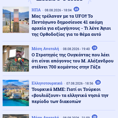
Αθλητισμός
09.08.2026 - 09:55
ΗΠΑ
69
08.08.2026 - 18:04
Παγκόσμιο Κ20: Ασημένιο μετάλλιο για τη Ρούσου στα
Μας τρέλαναν με τα UFO!! Το
800 μέτρα
Πεντάγωνο δημοσίευσε 41 ακόμη
αρχεία για εξωγήινους - Τι λένε Άγιοι
της Ορθοδοξίας για το θέμα αυτό
Κοινωνία
09.08.2026 - 09:50
Σχολεία: Τι «φέρνει» το πολλαπλό βιβλίο – Οι
εκκρεμότητες και τα επόμενα βήματα
Μέση Ανατολή
19
08.08.2026 - 19:40
Ο Στρατηγός της Ουγκάντας που λέει
ότι είναι απόγονος του Μ. Αλέξανδρου
ΗΠΑ
09.08.2026 - 09:47
στέλνει 700 κομάντος στην Γάζα
Πυρετός στο αμερικανικό Πεντάγωνο: Πιέσεις για νέα
όπλα - Στερεύουν τα αποθέματα
Ελληνοτουρκικά
35
07.08.2026 - 18:56
Τουρκικά ΜΜΕ: Γιατί οι Τούρκοι
Υγεία
09.08.2026 - 09:41
«βουλιάζουν» τα ελληνικά νησιά την
Ιός Δυτικού Νείλου: Πώς μεταδίδεται, τα συμπτώματα
- Πώς να προστατευθείτε
περίοδο των διακοπών
Κοινωνία
Μέση Ανατολή
39
09.08.2026 - 09:35
08.08.2026 - 21:59