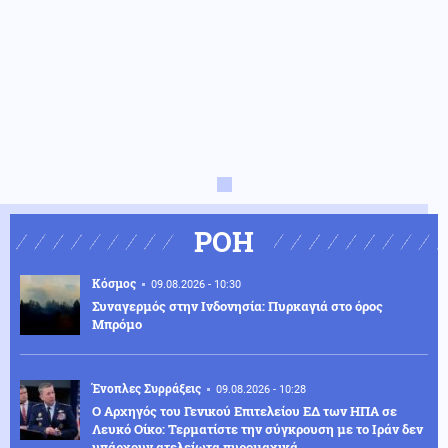
ΡΟΗ
Κόσμος
09.08.2026 - 10:30
Συναγερμός στην Ινδονησία: Πυρκαγιά στο όρος
Μπρόμο
Ένοπλες Συρράξεις
09.08.2026 - 10:28
Ο Αρχηγός του Γενικού Επιτελείου ΕΔ των ΗΠΑ σε
Λευκό Οίκο: Τερματίστε την σύγκρουση με το Ιράν δεν
υπάρχουν ατελείωτα πυρομαχικά