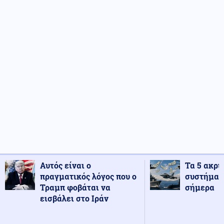
Αυτός είναι ο
Τα 5 ακρι
πραγματικός λόγος που ο
συστήματ
Τραμπ φοβάται να
σήμερα
εισβάλει στο Ιράν