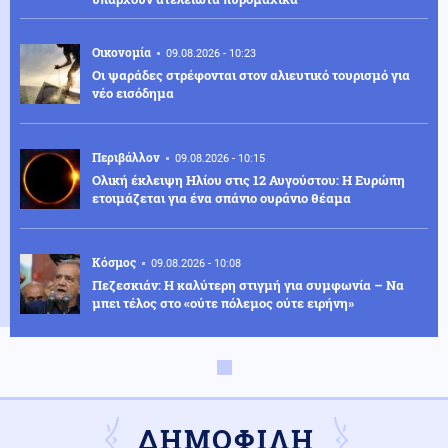
Οικονομία
09.08.2026 - 10:23
Οι ψαράδες στρέφονται στον αλιευτικό τουρισμό για
νέο εισόδημα
Περιβάλλον
09.08.2026 - 10:15
Ολική έκλειψη Ηλίου στις 12 Αυγούστου: Η Ευρώπη
ετοιμάζεται για ένα σπάνιο ουράνιο θέαμα
Κόσμος
09.08.2026 - 10:08
Πεζεσκιάν: Η καλύτερη στιγμή για συμφωνία – Να
μπει τέλος στο «ούτε πόλεμος ούτε ειρήνη»
Κόσμος
09.08.2026 - 10:00
«Ασπίδα» κατά των drones αναζητεί η Γερμανία, μετά
από το περιστατικό στη Λειψία
ΔΗΜΟΦΙΛΗ