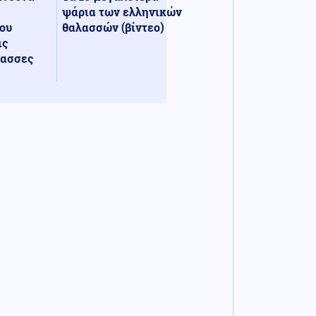
ψάρια των ελληνικών
ου
θαλασσών (βίντεο)
ις
λασσες