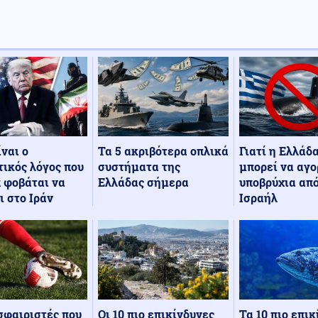
Τα 5 ακριβότερα οπλικά
Γιατί η Ελλάδ
ίναι ο
συστήματα της
μπορεί να αγο
ικός λόγος που
Ελλάδας σήμερα
υποβρύχια από
 φοβάται να
Ισραήλ
ι στο Ιράν
Οι 10 πιο επικίνδυνες
Τα 10 πιο επι
σφαιριστές που