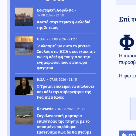
Εσωτερική Ασφάλεια
07.08.2026 - 21:30
Επί 
Φωτιά στην περιοχή Αχλαδιά
της Σητείας
Φ
ΗΠΑ
07.08.2026 - 21:27
"Λιώσαμε" με αυτό το βίντεο:
Σκύλος στις ΗΠΑ σκουντάει την
Η πυροσ
κωφή αδελφή του για να την
ενημερώσει πως είναι ώρα
πυροσβ
φαγητού
Η φωτιά
ΗΠΑ
07.08.2026 - 21:15
Ο Τραμπ επιχειρεί να απολύσει
και πάλι την κυβερνήτρια της
Fed Λίζα Κουκ
Κοινωνία
07.08.2026 - 21:12
Συγκλονιστική μαρτυρία
επιβάτιδας της πτήσης με το
σπασμένο παράθυρο:
Πιστεύαμε πως δε θα βγούμε
Φωτιά