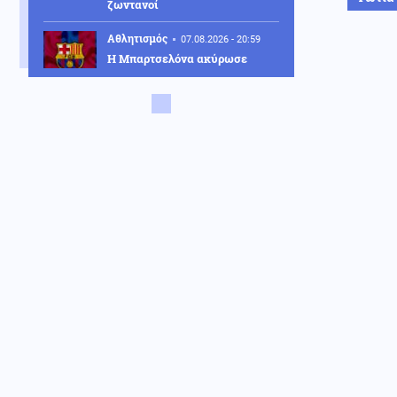
ζωντανοί
Αθλητισμός
07.08.2026 - 20:59
Η Μπαρτσελόνα ακύρωσε
φιλικό παιχνίδι στο Μαρόκο
λόγω της κρίσης στη Θέουτα
Ένοπλες Συρράξεις
07.08.2026 - 20:56
Ετοιμάζουν παγκόσμια
αναμέτρηση: Η Σουηδία έχει
κάνει πρόβα σεναρίων για
μαζικές κηδείες στρατιωτών!
Κόσμος
07.08.2026 - 20:53
Ομάδα χάκερ από τη Ρωσία που
συνδέεται με το Κρεμλίνο, πίσω
από πλαστό βίντεο για την
παραίτηση Μερτς
Αθλητισμός
07.08.2026 - 20:44
Η Λίβερπουλ τιμά τον Ζότα - Το
πρόσωπό του στο νέο πούλμαν
της ομάδας (Βίντεο)