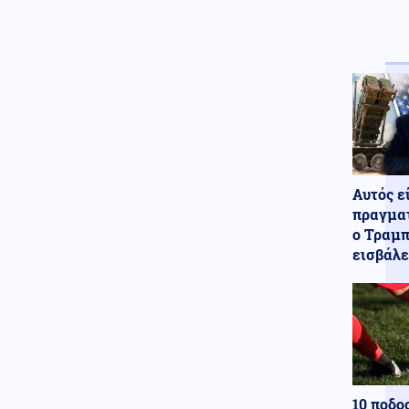
Κυβέρνηση
07.08.2026 - 20:31
Σκέρτσος για ΠΑΣΟΚ και ΕΛΑΣ:
Επιλεκτική κοπτοραπτική
στατιστικών στοιχείων
Κοινωνία
07.08.2026 - 20:27
Άγνωστοι προκάλεσαν
εκτεταμένες φθορές σε
εκκλησάκι του Σαρωνικού μετά
την εορτή της
Αυτός ε
Μεταμορφώσεως του Σωτήρος
πραγματ
(Εικόνες)
ο Τραμπ
εισβάλε
Κοινωνία
07.08.2026 - 20:21
Μαγνησία: «Ακυβέρνητο»
φορτηγό έκοψε στύλο της ΔΕΗ
και προσέκρουσε σε
πολυκατοικία
Κόσμος
07.08.2026 - 20:17
Μαλλιά για ρεκόρ Γκίνες στην
Ινδία: Φτάνουν τα 2,71 μέτρα -
10 ποδο