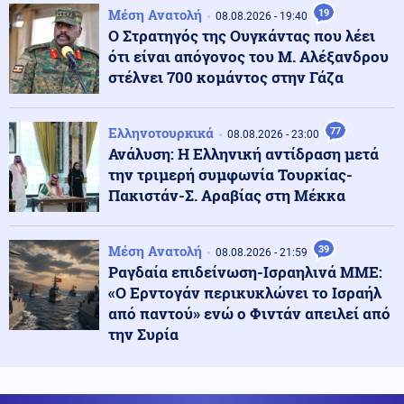
της μητέρας και έπεισαν το παιδί να τους δώσει
Μέση Ανατολή
19
08.08.2026 - 19:40
χρήματα και κοσμήματα
Ο Στρατηγός της Ουγκάντας που λέει
ότι είναι απόγονος του Μ. Αλέξανδρου
στέλνει 700 κομάντος στην Γάζα
Ρωσία
09.08.2026 - 13:33
Ενώ ο Πούτιν "ετοιμάζει επίθεση" σε κράτος του ΝΑΤΟ
ο Ερντογάν προχωρά στην εξαγωγή μεγάλου πακέτου
αμερικανικών όπλων στην Ουκρανία
Ελληνοτουρκικά
77
08.08.2026 - 23:00
Ανάλυση: Η Ελληνική αντίδραση μετά
την τριμερή συμφωνία Τουρκίας-
Κοινωνία
09.08.2026 - 13:25
Πακιστάν-Σ. Αραβίας στη Μέκκα
Φωτιά στο Στεφάνι Κορινθίας: Ξέσπασε από σημείο με
φωτοβολταϊκά αναφέρει ο αντιδήμαρχος
Μέση Ανατολή
39
08.08.2026 - 21:59
Ραγδαία επιδείνωση-Ισραηλινά ΜΜΕ:
Αθλητισμός
09.08.2026 - 13:20
«Ο Ερντογάν περικυκλώνει το Ισραήλ
Παγκόσμιο Κωπηλασίας Κ19: Παγκόσμιος
Πρωταθλητής ο Ιάσονας Μουσελίμης - Χάλκινο
από παντού» ενώ ο Φιντάν απειλεί από
μετάλλιο η Μουρατίδου
την Συρία
Κόσμος
09.08.2026 - 13:14
Πανό των οπαδών του Ερυθρού Αστέρα βρίζει ως