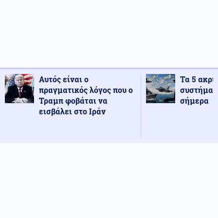
Αυτός είναι ο
Τα 5 ακρι
πραγματικός λόγος που ο
συστήματ
Τραμπ φοβάται να
σήμερα
εισβάλει στο Ιράν