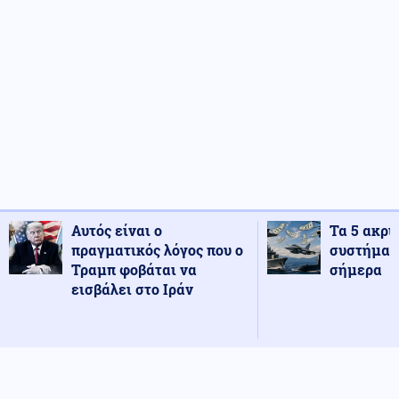
Αυτός είναι ο
Τα 5 ακρι
πραγματικός λόγος που ο
συστήματ
Τραμπ φοβάται να
σήμερα
εισβάλει στο Ιράν