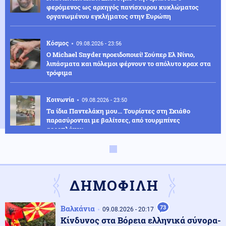
φερόμενος ως αρχηγός πανίσχυρου κυκλώματος
οργανωμένου εγκλήματος στην Ευρώπη
Κόσμος
09.08.2026 - 23:56
Ο Michael Snyder προειδοποιεί! Σούπερ Ελ Νίνιο,
λιπάσματα και πόλεμοι φέρνουν το απόλυτο κραχ στα
τρόφιμα
Κοινωνία
09.08.2026 - 23:50
Τα ίδια Παντελάκη μου... Τουρίστες στη Σκιάθο
παρασύρονται με βαλίτσες, από τουρμπίνες
αεροπλάνου
Εσωτερική Ασφάλεια
09.08.2026 - 23:44
Οριοθετήθηκε σε ένα τέταρτο η φωτιά σε δασική
έκταση στην Άνοιξη
ΔΗΜΟΦΙΛΗ
Βαλκάνια
73
Κόσμος
09.08.2026 - 20:17
09.08.2026 - 23:33
Κίνδυνος στα Βόρεια ελληνικά σύνορα-
Η αστυνομία ζητά να ανοίξουν τα στόματα, για τη