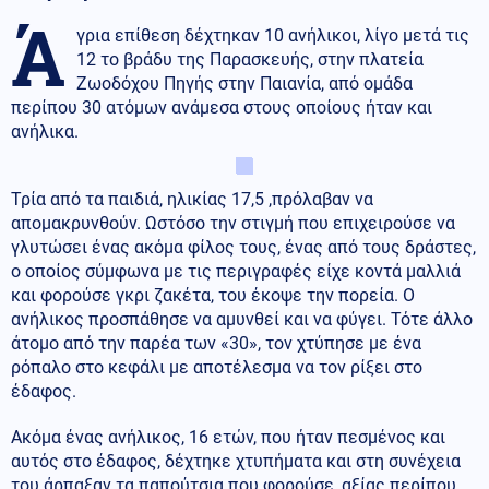
Ά
γρια επίθεση δέχτηκαν 10 ανήλικοι, λίγο μετά τις
12 το βράδυ της Παρασκευής, στην πλατεία
Ζωοδόχου Πηγής στην Παιανία, από ομάδα
περίπου 30 ατόμων ανάμεσα στους οποίους ήταν και
ανήλικα.
Τρία από τα παιδιά, ηλικίας 17,5 ,πρόλαβαν να
απομακρυνθούν. Ωστόσο την στιγμή που επιχειρούσε να
γλυτώσει ένας ακόμα φίλος τους, ένας από τους δράστες,
ο οποίος σύμφωνα με τις περιγραφές είχε κοντά μαλλιά
και φορούσε γκρι ζακέτα, του έκοψε την πορεία. Ο
ανήλικος προσπάθησε να αμυνθεί και να φύγει. Τότε άλλο
άτομο από την παρέα των «30», τον χτύπησε με ένα
ρόπαλο στο κεφάλι με αποτέλεσμα να τον ρίξει στο
έδαφος.
Ακόμα ένας ανήλικος, 16 ετών, που ήταν πεσμένος και
αυτός στο έδαφος, δέχτηκε χτυπήματα και στη συνέχεια
του άρπαξαν τα παπούτσια που φορούσε, αξίας περίπου