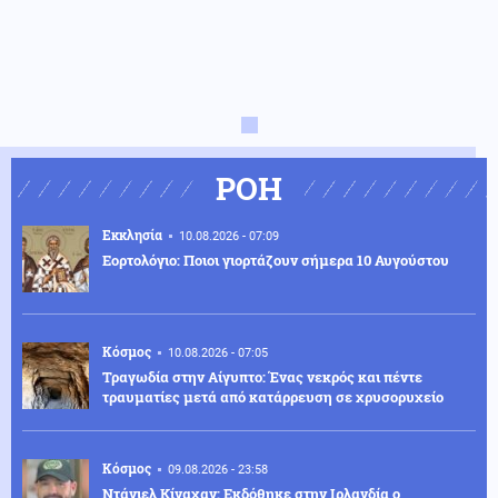
ΡΟΗ
Εκκλησία
10.08.2026 - 07:09
Εορτολόγιο: Ποιοι γιορτάζουν σήμερα 10 Αυγούστου
Κόσμος
10.08.2026 - 07:05
Τραγωδία στην Αίγυπτο: Ένας νεκρός και πέντε
τραυματίες μετά από κατάρρευση σε χρυσορυχείο
Κόσμος
09.08.2026 - 23:58
Ντάνιελ Κίναχαν: Εκδόθηκε στην Ιρλανδία ο