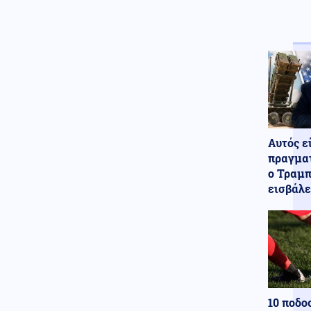
έκθεση: Μεγάλο Ιρανικό
μουσείο με καταρριφθέντα
MQ-9 Drones και Hermes 900
για να πικάρουν τον Τραμπ!
Αυτός ε
πραγματ
ο Τραμπ
εισβάλε
10 ποδο