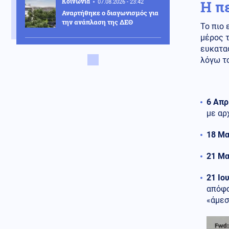
Κοινωνία
Η π
07.08.2026 - 23:42
Αναρτήθηκε ο διαγωνισμός για
την ανάπλαση της ΔΕΘ
Το πιο 
μέρος 
Ελληνοτουρκικά
ευκατα
07.08.2026 - 23:33
λόγω τ
Νέο «γκριζάρισμα» στο Αιγαίο
από την Τουρκία, με αφορμή το
Χωροταξικό του Τουρισμού
6 Απρ
Κόσμος
07.08.2026 - 23:29
με αρ
Κι όμως... Τα ΜΜΕ της Βόρειας
Κορέας προτείνουν σούπα με
18 Μα
κρέας σκύλου, ως διέξοδο στον
καύσωνα
21 Μα
Κοινωνία
07.08.2026 - 23:18
Νέα Αγχίαλος: 66χρονος
21 Ιο
αυνανιζόταν
απόφα
παρακολουθώντας την 13χρονη
«άμεσ
γειτόνισσα του - Η ποινή που
του επιβλήθηκε