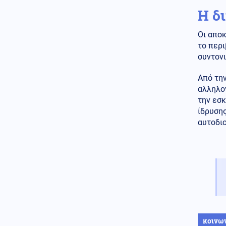
σε ενότητα τις μουσουλμανικές
Η δ
χώρες
Οι αποκ
Κόσμος
07.08.2026 - 22:46
το περ
Ακτιβίστριες ζητούν την
ακύρωση των συναυλιών του
συντον
Τζάρεντ Λέτο στο Ηνωμένο
Βασίλειο, μετά τις κατηγορίες
Από την
για σεξουαλική κακοποίηση
αλληλο
την εσκ
Ένοπλες Συρράξεις
ίδρυση
07.08.2026 - 22:37
Δύο νεκροί και έξι τραυματίες
αυτοδιο
από ρωσικές επιθέσεις σε
πέντε περιοχές της Ουκρανίας
Κοινωνία
07.08.2026 - 22:23
Πυρκαγιά σε ισόγειο
κατάστημα στο Παλαιό Φάληρο
Κοινωνία
07.08.2026 - 22:12
Φίδι έκανε την εμφάνισή του
κοινω
σε Νοσοκομείο του Πύργου