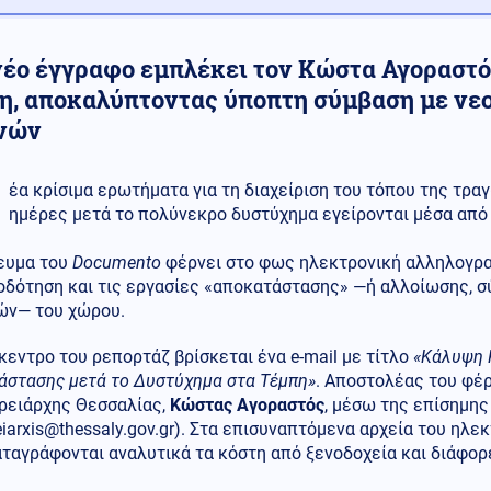
νέο έγγραφο εμπλέκει τον Κώστα Αγοραστό
η, αποκαλύπτοντας ύποπτη σύμβαση με νεο
νών
έα κρίσιμα ερωτήματα για τη διαχείριση του τόπου της τρ
ημέρες μετά το πολύνεκρο δυστύχημα εγείρονται μέσα από
ευμα του
Documento
φέρνει στο φως ηλεκτρονική αλληλογραφ
οδότηση και τις εργασίες «αποκατάστασης» —ή αλλοίωσης, σ
ών— του χώρου.
κεντρο του ρεπορτάζ βρίσκεται ένα e-mail με τίτλο
«Κάλυψη 
άστασης μετά το Δυστύχημα στα Τέμπη»
. Αποστολέας του φέρ
ρειάρχης Θεσσαλίας,
Κώστας Αγοραστός
, μέσω της επίσημης
eiarxis@thessaly.gov.gr
). Στα επισυναπτόμενα αρχεία του ηλεκ
αταγράφονται αναλυτικά τα κόστη από ξενοδοχεία και διάφο