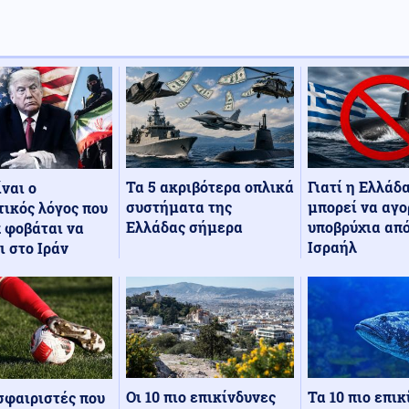
Τα 5 ακριβότερα οπλικά
Γιατί η Ελλάδ
ίναι ο
συστήματα της
μπορεί να αγο
ικός λόγος που
Ελλάδας σήμερα
υποβρύχια από
 φοβάται να
Ισραήλ
ι στο Ιράν
Οι 10 πιο επικίνδυνες
Τα 10 πιο επι
σφαιριστές που