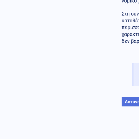
νομικό
Κοινωνία
05.08.2026 - 22:16
Στη συν
Τραγική ιστορία οικογένειας
καταθέτ
Βρετανών: Θα μετακόμιζε σε
περισσό
σπίτι στην Αιγιάλεια που
καταστράφηκε στις πυρκαγιές
χαρακτ
δεν βαρ
Κόσμος
05.08.2026 - 22:10
Σάλος στη Βρετανία με πολιτικό
που είχε καταδικαστεί για
ρατσιστική παρενόχληση -
Διεκδικούσε έδρα με τους
Συντηρητικούς
Οικονομία
05.08.2026 - 22:09
Martin Wolf: "Ζούμε τη
μεγαλύτερη φούσκα από το
Αστυν
1929 – Το κραχ είναι
μαθηματικά βέβαιο"
Καιρός
05.08.2026 - 22:00
Μελτέμι 15ετίας σάρωσε την
Ελλάδα: Ριπές έως 150