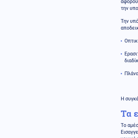
αφορούν
την υπ
Κοινωνία
05.08.2026 - 22:54
Σύγκρουση ελικοπτέρων στη
Την υπ
Ψάθα: Όσα είπε ο τραυματίας -
αποδεικ
«Δεν ακούστηκε το ηχητικό
προειδοποίησης»
Οπτικ
Κοινωνία
05.08.2026 - 22:43
Σε Γερμανό τουρίστα που είχε
Ερασι
χαθεί με άλλους επτά ανήκει η
διαδί
σορός που εντοπίστηκε στην
Σύμη
Πλάνα
ΗΠΑ
05.08.2026 - 22:21
Στις φλόγες κτήριο στη Νέα
Υόρκη ύστερα από έκρηξη - 5
Η συγκέ
τραυματίες, οι δύο σοβαρά
Τα 
Κοινωνία
05.08.2026 - 22:20
Βίντεο: Οι σειρήνες των πλοίων
στο λιμάνι της Ραφήνας
Το αμέσ
αποχαιρέτησαν τον ύπαρχο του
Εισαγγε
Superferry