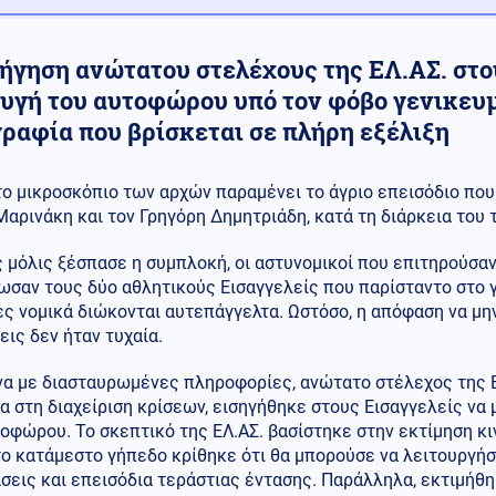
σήγηση ανώτατου στελέχους της ΕΛ.ΑΣ. στο
υγή του αυτοφώρου υπό τον φόβο γενικευμ
γραφία που βρίσκεται σε πλήρη εξέλιξη
το μικροσκόπιο των αρχών παραμένει το άγριο επεισόδιο πο
Μαρινάκη και τον Γρηγόρη Δημητριάδη, κατά τη διάρκεια του τ
 μόλις ξέσπασε η συμπλοκή, οι αστυνομικοί που επιτηρούσα
ωσαν τους δύο αθλητικούς Εισαγγελείς που παρίσταντο στο 
ες νομικά διώκονται αυτεπάγγελτα. Ωστόσο, η απόφαση να μ
ις δεν ήταν τυχαία.
α με διασταυρωμένες πληροφορίες, ανώτατο στέλεχος της Ε
α στη διαχείριση κρίσεων, εισηγήθηκε στους Εισαγγελείς να
οφώρου. Το σκεπτικό της ΕΛ.ΑΣ. βασίστηκε στην εκτίμηση κ
το κατάμεστο γήπεδο κρίθηκε ότι θα μπορούσε να λειτουργή
σεις και επεισόδια τεράστιας έντασης. Παράλληλα, εκτιμήθ