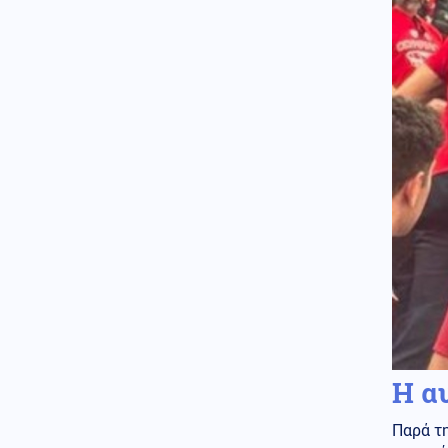
Ο Πεζεσκιάν παραδέχεται ότι η
επικοινωνία με τον Μοτζτάμπα
Χαμενεΐ είναι «τώρα πολύ
δύσκολη»
Ένοπλες Συρράξεις
05.08.2026 - 23:02
Ετοιμάζονται για κρίση με την
Τουρκία: Το Ισραήλ παρέλαβε
υποβρύχιο κλάσης Dolphin INS
Drakon με σωλήνες κάθετης
εκτόξευσης πυραύλων Κρουζ
05.08.2026 - 23:00
ΘΕΛΟΥΝ ΝΑ ΒΓΑΛΟΥΝ ΕΚΤΟΣ
ΤΟ AfD! 1.000 Γερμανοί νομικοί
υπέγραψαν την απαγόρευση
του κόμματος
Κόσμος
05.08.2026 - 22:58
Η α
Υποψήφιος Δημοκρατικός σε
παραλία της Χαβάης προκαλεί
βρίζοντας γυναίκες, πέφτει
Παρά τη
ξερός από γροθιά (βίντεο)