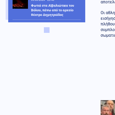
αποτελ
Φωτιά στα Αϊβαλιώτικα του
Βόλου, πάνω από το αρχαίο
Οι αθλη
θέατρο Δημητριάδος
εισήγησ
πλήθου
Κοινωνία
05.08.2026 - 23:37
συμπλο
Μυστράς: Δεν ήταν οικονομικό
το κίνητρό του του λέει ο
σωματι
συνήγορος του 55χρονου που
κρατούσε τον νεκρό πατέρα του
σε καταψύκτη
Οικονομία
05.08.2026 - 23:35
Wall Street: Νέο ρεκόρ για τον
Dow Jones που κατέγραψε
άνοδο 0,49%, υπό πίεση ο
τεχνολογικός κλάδος
ΗΠΑ
05.08.2026 - 23:22
Οι ΗΠΑ ανέστειλαν τις
εισαγωγές αβοκάντο από το
Μεξικό για λόγους ασφαλείας
Κόσμος
05.08.2026 - 23:04