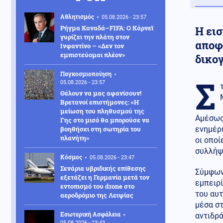
Αθλητισμός
05.08.2026 - 23:57
Ρήγμα Καναδά–FIFA: Ο Κάρνεϊ
Η ει
γυρίζει την πλάτη στον
αποφ
Ινφαντίνο – «Δεν τον
εμπιστεύομαι πλέον»
δικο
Παγκοσμιοποίηση
Σ
05.08.2026 - 23:57
Θέλουν να μας αφανίσουν!
Βρετανοί επιστήμονες: «Η
μείωση του πληθυσμού της
Αμέσως
Γης στο μισό θα μπορούσε να
βοηθήσει στη σωτηρία του
ενημέρ
πλανήτη»
οι οποί
συλλήψε
Κόσμος
05.08.2026 - 23:47
Σενάρια υβριδικής επίθεσης
Σύμφων
εξετάζει η Γερμανία μετά τον
εμπειρί
εντοπισμό του drone στο
του αυτ
αεροδρόμιο της Λειψίας
μέσα σ
Εσωτερική Ασφάλεια
αντιδρά
05.08.2026 - 23:43