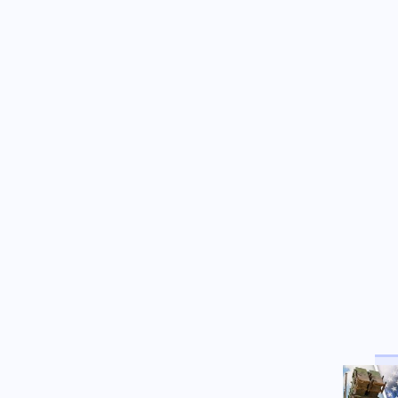
χιλιόμετρα την ώρα, που
έσπασε ρεκόρ
05.08.2026 - 22:00
ΠΟΙΑ ΔΗΜΟΚΡΑΤΙΑ; Οι
Γερμανοί γραφειοκράτες θα
απαγορεύσουν από το
πατριωτικό κόμμα AfD να
εκλεγεί