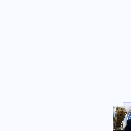
UFO;
Πολιτική
06.08.2026 - 11:53
ΕΛΑΣ κατά Γεωργιάδη για την
κατάρρευση οροφής στο
Νοσοκομείο Κορίνθου
Κοινωνία
06.08.2026 - 11:47
Αγροτικές ενισχύσεις: Σε
λειτουργία η νέα πλατφόρμα
myAGRO της ΑΑΔΕ
Κόσμος
06.08.2026 - 11:36
Ουγκάντα: Ομάδα αγνώστων
δολοφόνησε τον ποδοσφαιριστή
Ντέιβιντ Οβόρι (βίντεο)
Ελληνοτουρκικά
06.08.2026 - 11:31
Τι συνεπάγεται για τα
Ελληνοτουρκικά ο συνδυασμός
αύξησης του στόλου των
μεταγωγικών αεροσκαφών C-