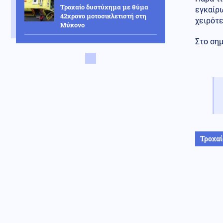
Τροχαίο δυστύχημα με θύμα
εγκαίρ
42χρονο μοτοσικλετιστή στη
χειρότε
Μύκονο
Στο σημ
Κυπριακό
06.08.2026 - 12:27
Η ηρωική μάχη του 256
Τάγματος Πεζικού στη Λάπηθο
και τον Καραβά
Οικονομία
06.08.2026 - 12:17
Ακρίβεια στην Ευρώπη: Από το
ελαιόλαδο μέχρι τα λαχανικά
εκτοξεύονται οι τιμές
Τροχαί
Πολιτική
06.08.2026 - 12:14
Μητσοτάκης: «Η απόφασή μας
να υπαχθεί ο ΟΠΕΚΕΠΕ στην
ΑΑΔΕ δικαιώθηκε»
Επιστήμη
06.08.2026 - 12:05
Αμφιλεγόμενη μελέτη
Ουκρανών: Η Σελήνη
λειτουργεί ως μυστική βάση