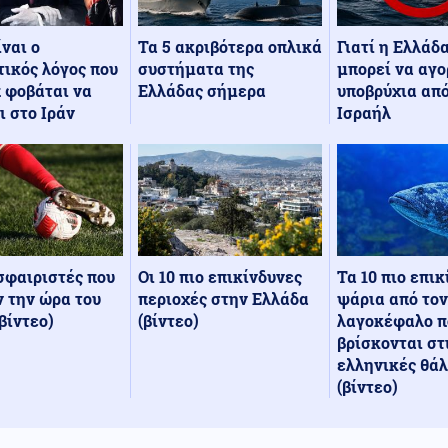
Τα 5 ακριβότερα οπλικά
Γιατί η Ελλάδ
ίναι ο
συστήματα της
μπορεί να αγο
ικός λόγος που
Ελλάδας σήμερα
υποβρύχια από
 φοβάται να
Ισραήλ
ι στο Ιράν
Οι 10 πιο επικίνδυνες
Τα 10 πιο επι
σφαιριστές που
περιοχές στην Ελλάδα
ψάρια από τον
 την ώρα του
(βίντεο)
λαγοκέφαλο π
βίντεο)
βρίσκονται στ
ελληνικές θά
(βίντεο)