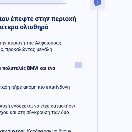
0
που έπεφτε στην περιοχή
αίτερα ολισθηρό
την περιοχή της Αλφειούσας
ικό, προκαλώντας μεγάλη
α
πολυτελές BMW και ένα
σταση πήρε ακόμη πιο επικίνδυνη
ιοχή ενδέχεται να είχε καταστήσει
γχου και στη σύγκρουση των δύο
καν τυχεροί
. Κατάφεραν να βγουν