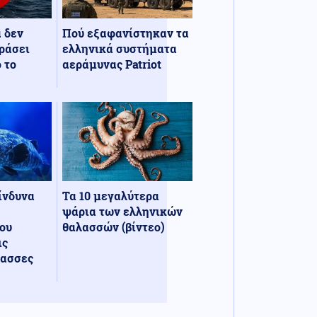
α δεν
Πού εξαφανίστηκαν τα
ράσει
ελληνικά συστήματα
 το
αεράμυνας Patriot
κίνδυνα
Τα 10 μεγαλύτερα
ψάρια των ελληνικών
ου
θαλασσών (βίντεο)
ις
λασσες