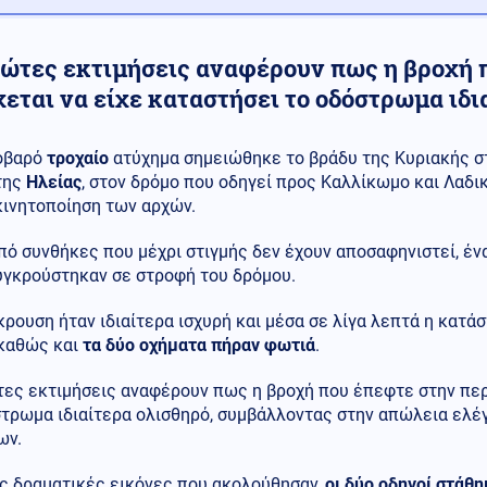
ρώτες εκτιμήσεις αναφέρουν πως η βροχή 
εται να είχε καταστήσει το οδόστρωμα ιδι
οβαρό
τροχαίο
ατύχημα σημειώθηκε το βράδυ της Κυριακής σ
της
Ηλείας
, στον δρόμο που οδηγεί προς Καλλίκωμο και Λαδ
κινητοποίηση των αρχών.
ό συνθήκες που μέχρι στιγμής δεν έχουν αποσαφηνιστεί, έν
γκρούστηκαν σε στροφή του δρόμου.
ρουση ήταν ιδιαίτερα ισχυρή και μέσα σε λίγα λεπτά η κατά
 καθώς και
τα δύο οχήματα πήραν
φωτιά
.
τες εκτιμήσεις αναφέρουν πως η βροχή που έπεφτε στην περ
στρωμα ιδιαίτερα ολισθηρό, συμβάλλοντας στην απώλεια ελέ
ων.
ις δραματικές εικόνες που ακολούθησαν,
οι δύο οδηγοί στάθη