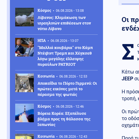
Κόσμος
06.08.2026 - 13:08
Λίβανος: Κλιμάκωση των
Οι π
ισραηλινών επιθέσεων στον
ενδέχ
νότιο Λίβανο
Σ
ΗΠΑ
06.08.2026 - 13:07
"Μαλλιά κουβάρια" στο Κάμπ
Ντέιβιντ Τραμπ και Χέγκσεθ
λόγω μεγάλης έλλειψης
πυραύλων PATRIOT
Κάτω απ
Κοινωνία
06.08.2026 - 12:53
JEEP
συ
Αποκαΐδια το Πόρτο Γερμενό: Οι
πρώτες εικόνες μετά το
Η πρόσκ
πέρασμα της φωτιάς
τροπή,
Κόσμος
06.08.2026 - 12:46
Οι πρώ
Βόρεια Κορέα: Eξαπέλυσε
το οδό
βλήμα προς τη θάλασσα της
Ιαπωνίας
οχημάτ
Κοινωνία
06.08.2026 - 12:43
Παρά τ