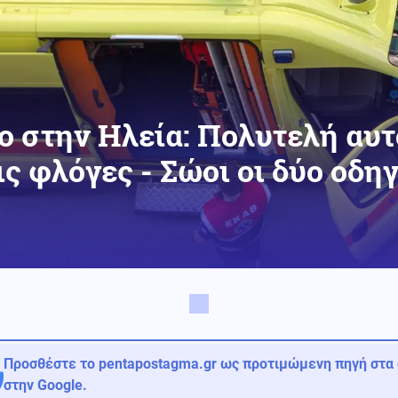
ο στην Ηλεία: Πολυτελή αυ
ς φλόγες - Σώοι οι δύο οδηγ
Προσθέστε το pentapostagma.gr ως προτιμώμενη πηγή στα
στην Google.