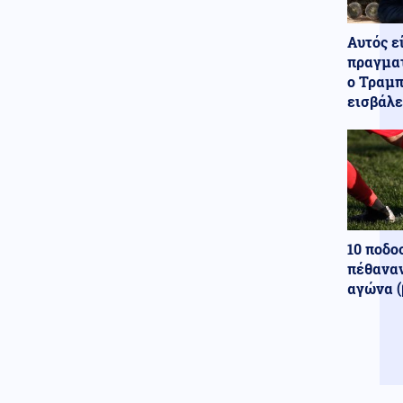
130J-30 και Ταξιαρχιών
Καταδρομών της Τουρκίας;
Αυτός ε
Κόσμος
06.08.2026 - 11:22
πραγματ
Κόστα Ρίκα: Εκατοντάδες
ο Τραμπ
αστυνομικοί ελέγχονται για
εισβάλε
πιθανή εμπλοκή σε κυκλώματα
ναρκωτικών
Κόσμος
06.08.2026 - 11:16
Η Μόσχα δηλώνει ότι
κατέρριψε 605 ουκρανικά
drones τη νύχτα
Κόσμος
06.08.2026 - 11:12
10 ποδο
Drone σε αεροδρόμιο στη
πέθαναν
Γερμανία - Βλέπουν «ρωσικό
αγώνα (
δάκτυλο»
Κόσμος
06.08.2026 - 11:06
Η Ρωσία απορρίπτει τις
κατηγορίες για στρατολόγηση
Κολομβιανών μισθοφόρων