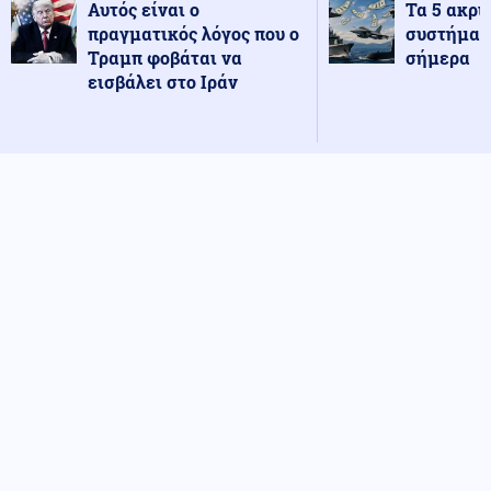
Αυτός είναι ο
Τα 5 ακρι
πραγματικός λόγος που ο
συστήματ
Τραμπ φοβάται να
σήμερα
εισβάλει στο Ιράν