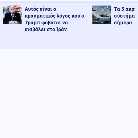
Αυτός είναι ο
Τα 5 ακρι
πραγματικός λόγος που ο
συστήματ
Τραμπ φοβάται να
σήμερα
εισβάλει στο Ιράν