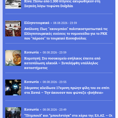
Κίνα: Πάνω από 1.300 πτήσεις ακυρώθηκαν στη
Σαγκάη λόγω τυφώνα Dolphin
Ελληνοτουρκικά
08.08.2026 - 23:59
Ανάλυση: Πως "ακουμπάει" πολιτικοστρατιωτικά τις
Ελληνοτουρκικές σχέσεις το νομοσχέδιο για το PKK
που "πέρασε" το τουρκικό Κοινοβούλιο;
Κοινωνία
08.08.2026 - 23:59
Κομοτηνή: Στο νοσοκομείο ανήλικος έπειτα από
κατανάλωση αλκοόλ – Συνελήφθη υπάλληλος
καταστήματος
Κοινωνία
08.08.2026 - 23:55
24χρονος κλείδωσε 17χρονη πρώην φίλη του σε σπίτι
στα Χανιά – Την άκουσαν που φώναζε «βοήθεια»
Κοινωνία
08.08.2026 - 23:49
”Πίτμπουλ” και ”μπουλντόγκ” στα χέρια της ΕΛ.ΑΣ. – Οι