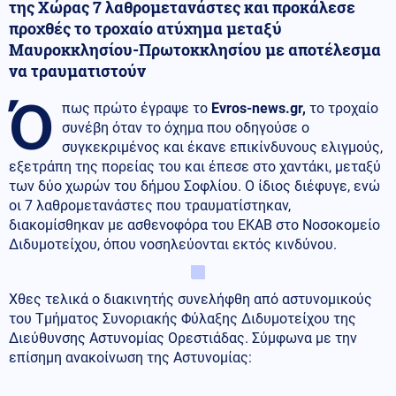
της Χώρας 7 λαθρομετανάστες και προκάλεσε
προχθές το τροχαίο ατύχημα μεταξύ
Μαυροκκλησίου-Πρωτοκκλησίου με αποτέλεσμα
να τραυματιστούν
Ό
πως πρώτο έγραψε το
Evros-news.gr,
το τροχαίο
συνέβη όταν το όχημα που οδηγούσε ο
συγκεκριμένος και έκανε επικίνδυνους ελιγμούς,
εξετράπη της πορείας του και έπεσε στο χαντάκι, μεταξύ
των δύο χωρών του δήμου Σοφλίου. Ο ίδιος διέφυγε, ενώ
οι 7 λαθρομετανάστες που τραυματίστηκαν,
διακομίσθηκαν με ασθενοφόρα του ΕΚΑΒ στο Νοσοκομείο
Διδυμοτείχου, όπου νοσηλεύονται εκτός κινδύνου.
Χθες τελικά ο διακινητής συνελήφθη από αστυνομικούς
του Τμήματος Συνοριακής Φύλαξης Διδυμοτείχου της
Διεύθυνσης Αστυνομίας Ορεστιάδας. Σύμφωνα με την
επίσημη ανακοίνωση της Αστυνομίας: