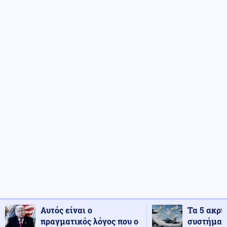
Αυτός είναι ο
Τα 5 ακρι
πραγματικός λόγος που ο
συστήματ