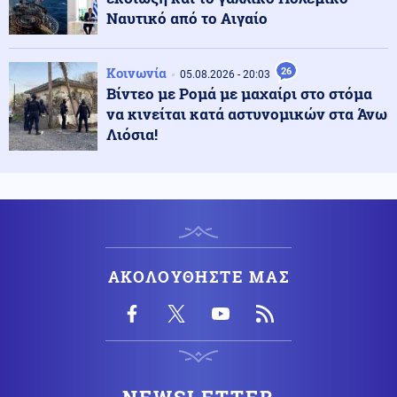
Οργιάζουν οι φήμες
Ναυτικό από το Αιγαίο
Κοινωνία
07.08.2026 - 12:39
Κοινωνία
26
05.08.2026 - 20:03
Νοσοκομείο Νίκαιας: Καταγγέλλονται ελλείψεις
Βίντεο με Ρομά με μαχαίρι στο στόμα
υλικών
να κινείται κατά αστυνομικών στα Άνω
Λιόσια!
Μέση Ανατολή
07.08.2026 - 12:33
Ο Ερντογάν επιδιώκει να "πατήσει πόδι" ο τουρκικός
στρατός στον Λίβανο μετά την UNIFIL-Έρχεται
πόλεμος Τουρκίας-Ισραήλ
Κόσμος
07.08.2026 - 12:26
ΑΚΟΛΟΥΘΗΣΤΕ ΜΑΣ
Συνελήφθη στη Γερμανία μέλος της ρωσικής μαφίας
για τις δολοφονίες Σκαφτούρου, Ρουμπέτη, Μουζακίτη
Κοινωνία
07.08.2026 - 12:18
Marfin: Προθεσμία για να απολογηθεί έλαβε η 46χρονη