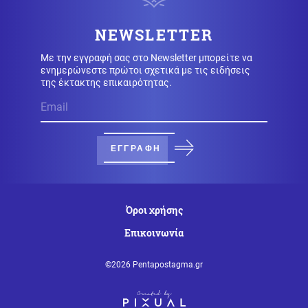
Σε εγρήγορση οι Αρχές για την έξαρση του ιού του
Δυτικού Νείλου, στο επίκεντρο η Αττική
NEWSLETTER
Με την εγγραφή σας στο Newsletter μπορείτε να
Μέση Ανατολή
09.08.2026 - 09:25
ενημερώνεστε πρώτοι σχετικά με τις ειδήσεις
Θρίλερ στα Στενά του Ορμούζ: Η συμφωνία με το Ομάν
της έκτακτης επικαιρότητας.
δεν αρκεί – Τι απαιτεί η Τεχεράνη
Καιρός
09.08.2026 - 09:24
Καιρός: Έως 39 βαθμούς σήμερα - Που θα έχει
ΕΓΓΡΑΦΗ
μελτέμια
Οικονομία
09.08.2026 - 09:18
Όροι χρήσης
Μειωμένη Σύνταξη: Όσα πρέπει να γνωρίζετε – Τα
«κλειδιά» για την τελική επιλογή
Επικοινωνία
©2026 Pentapostagma.gr
Κόσμος
09.08.2026 - 09:11
Το σπίτι του τρόμου στο Άινταχο: Η νύχτα που 4
φοιτητές δολοφονήθηκαν μέσα σε λίγα λεπτά