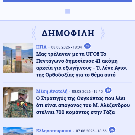
Κόσμος
09.08.2026 - 10:08
Πεζεσκιάν: Η καλύτερη στιγμή για συμφωνία – Να
μπει τέλος στο «ούτε πόλεμος ούτε ειρήνη»
ΔΗΜΟΦΙΛΗ
Κόσμος
09.08.2026 - 10:00
ΗΠΑ
69
08.08.2026 - 18:04
«Ασπίδα» κατά των drones αναζητεί η Γερμανία, μετά
Μας τρέλαναν με τα UFO!! Το
από το περιστατικό στη Λειψία
Πεντάγωνο δημοσίευσε 41 ακόμη
αρχεία για εξωγήινους - Τι λένε Άγιοι
της Ορθοδοξίας για το θέμα αυτό
Αθλητισμός
09.08.2026 - 09:55
Παγκόσμιο Κ20: Ασημένιο μετάλλιο για τη Ρούσου στα
800 μέτρα
Μέση Ανατολή
19
08.08.2026 - 19:40
Ο Στρατηγός της Ουγκάντας που λέει
ότι είναι απόγονος του Μ. Αλέξανδρου
Κοινωνία
09.08.2026 - 09:50
στέλνει 700 κομάντος στην Γάζα
Σχολεία: Τι «φέρνει» το πολλαπλό βιβλίο – Οι
εκκρεμότητες και τα επόμενα βήματα
Ελληνοτουρκικά
35
07.08.2026 - 18:56