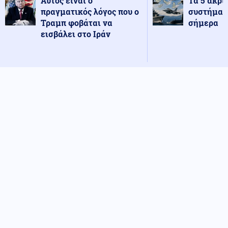
Αυτός είναι ο
Τα 5 ακρι
πραγματικός λόγος που ο
συστήματ
Τραμπ φοβάται να
σήμερα
εισβάλει στο Ιράν