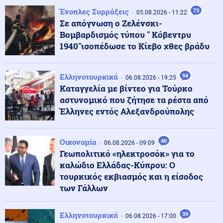
Κοινωνία
07.08.2026 - 08:40
Ένοπλες Συρράξεις
73
«Δεν το πιστεύουμε, είναι εφιάλτης»: Σε σοκ οι
05.08.2026 - 11:22
Αμερικανοί που υιοθέτησαν τον Αφγανό
Σε απόγνωση ο Ζελένσκι-
Βομβαρδισμός τύπου " Κόβεντρυ
1940"ισοπέδωσε το Κίεβο χθες βράδυ
Κόσμος
07.08.2026 - 08:36
Αργεντινή: Νέα μέτρα κατά του οργανωμένου
εγκλήματος – Στο στόχαστρο ομάδες από τον
Ελληνοτουρκικά
94
06.08.2026 - 19:25
Ισημερινό
Καταγγελία με βίντεο για Τούρκο
αστυνομικό που ζήτησε τα ρέστα από
Κόσμος
Έλληνες εντός Αλεξανδρούπολης
07.08.2026 - 08:27
Πετρέλαιο: Ανοδικά το Brent εν μέσω καθυστερήσεων
στη συμφωνία για τα Στενά του Ορμούζ
Οικονομία
40
06.08.2026 - 09:09
Γεωπολιτικό «ηλεκτροσόκ» για το
Ρωσία
07.08.2026 - 08:16
καλώδιο Ελλάδας-Κύπρου: Ο
Η Ρωσία ετοιμάζει χτύπημα στο ΝΑΤΟ; - Ο Πούτιν
τουρκικός εκβιασμός και η είσοδος
εκμεταλλεύεται τα άδεια οπλοστάσια των ΗΠΑ
των Γάλλων
Κόσμος
Ελληνοτουρκικά
39
07.08.2026 - 08:15
06.08.2026 - 17:00