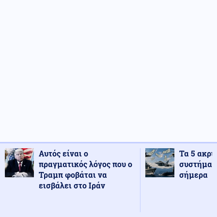
Αυτός είναι ο
Τα 5 ακρι
πραγματικός λόγος που ο
συστήματ
Τραμπ φοβάται να
σήμερα
εισβάλει στο Ιράν