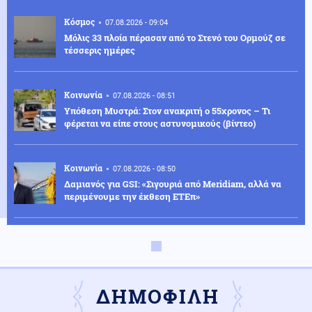
Κόσμος
07.08.2026 - 09:04
Μόλις 33 πλοία πέρασαν από το Στενό του Ορμούζ σε
τέσσερις ημέρες
Κοινωνία
07.08.2026 - 08:51
Υπόθεση Μυστρά: Στον ανακριτή ο 55χρονος – Τι
φέρεται να είπε στους αστυνομικούς (βίντεο)
Κοινωνία
07.08.2026 - 08:50
Δαμιανός για GSI: «Σιγουριά από Meridiam, αλλά να
περιμένουμε την έκθεση ΕΤΕπ»
Κόσμος
07.08.2026 - 08:47
Τουρκικός κλοιός στη Λιβύη: Βάσεις και διπλωματικό
«σφυροκόπημα»
ΔΗΜΟΦΙΛΗ