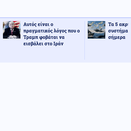
Αυτός είναι ο
Τα 5 ακρι
πραγματικός λόγος που ο
συστήματ
Τραμπ φοβάται να
σήμερα
εισβάλει στο Ιράν