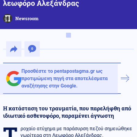
λεωφόρο Αλεξάνδρας
Newsroom
0
Προσθέστε το pentapostagma.gr ως
προτιμώμενη πηγή στα αποτελέσματα
αναζήτησης στην Google.
Η κατάσταση του τραυματία, που παρελήφθη από
ιδιωτικό ασθενοφόρο, παραμένει άγνωστη
Τ
ροχαίο ατύχημα με παράσυρση πεζού σημειώθηκε
νωρίτερα στη Λεωφόρο Αλεξάνδρας.