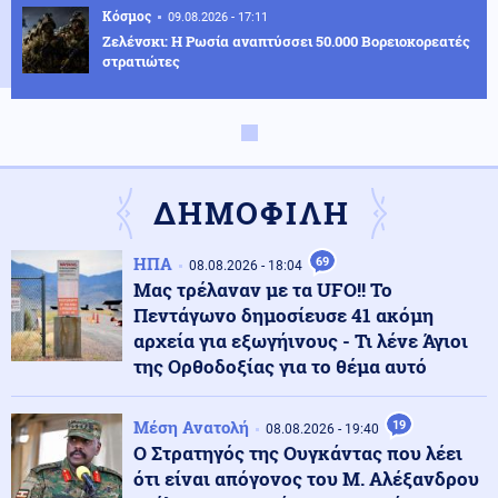
Κόσμος
09.08.2026 - 17:11
Ζελένσκι: Η Ρωσία αναπτύσσει 50.000 Βορειοκορεατές
στρατιώτες
Υγεία
09.08.2026 - 17:01
Κολύμπι μετά το φαγητό: Αλήθεια ή μύθος ο κίνδυνος
πνιγμού;
ΔΗΜΟΦΙΛΗ
Κόσμος
09.08.2026 - 16:48
ΗΠΑ
69
08.08.2026 - 18:04
Ιταλία: Αρχαίο ρωμαϊκό ναυάγιο ανακαλύφθηκε
Μας τρέλαναν με τα UFO!! Το
ανοιχτά των ακτών της Σικελίας (βίντεο)
Πεντάγωνο δημοσίευσε 41 ακόμη
αρχεία για εξωγήινους - Τι λένε Άγιοι
της Ορθοδοξίας για το θέμα αυτό
Κόσμος
09.08.2026 - 16:33
Μυστήριο στο Ιράν: Αχρονολόγητο βίντεο φέρεται να
δείχνει τον Χαμενεΐ ζωντανό
Μέση Ανατολή
19
08.08.2026 - 19:40
Ο Στρατηγός της Ουγκάντας που λέει
ότι είναι απόγονος του Μ. Αλέξανδρου
Κοινωνία
09.08.2026 - 16:29