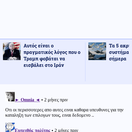
Αυτός είναι ο
Τα 5 ακρι
πραγματικός λόγος που ο
συστήματ
Τραμπ φοβάται να
σήμερα
εισβάλει στο Ιράν