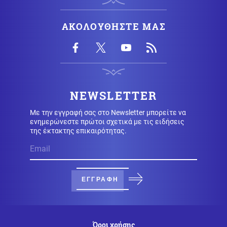
Κοινωνία
07.08.2026 - 16:30
ΑΚΟΛΟΥΘΗΣΤΕ ΜΑΣ
ΥΠΑΑΤ: Επιπλέον 12,5 εκατ. ευρώ στις Περιφέρειες για
την ενίσχυση της βιοασφάλειας
ΗΠΑ
07.08.2026 - 16:28
Ξεμένουν και από σύγχρονα υποβρύχια οι ΗΠΑ μετά
την απόσυρση του κλάσης Los Angeles υποβρυχίου
NEWSLETTER
USS San Juan
Με την εγγραφή σας στο Newsletter μπορείτε να
ενημερώνεστε πρώτοι σχετικά με τις ειδήσεις
Κόσμος
07.08.2026 - 16:15
της έκτακτης επικαιρότητας.
Συναγερμός στις αμερικανικές μυστικές υπηρεσίες:
Πιθανό περιορισμένο πλήγμα της Μόσχας σε μέλος
του ΝΑΤΟ
ΕΓΓΡΑΦΗ
Ρωσία
07.08.2026 - 16:01
Πράσινο φως από τον Πούτιν για την πώληση του
κρατικού 30,4% στο μεγαλύτερο αεροδρόμιο της
Μόσχας
Όροι χρήσης