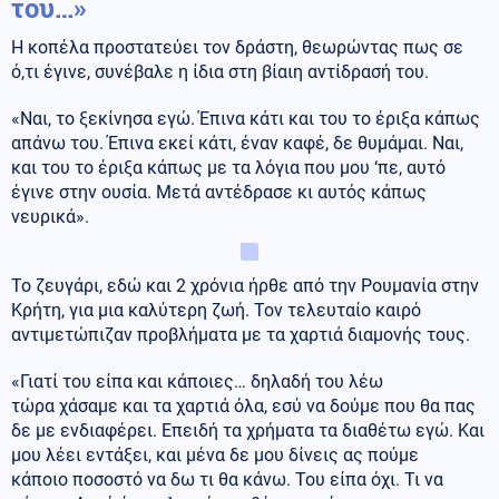
του…»
Η κοπέλα προστατεύει τον δράστη, θεωρώντας πως σε
ό,τι έγινε, συνέβαλε η ίδια στη βίαιη αντίδρασή του.
«Ναι, το ξεκίνησα εγώ. Έπινα κάτι και του το έριξα κάπως
απάνω του. Έπινα εκεί κάτι, έναν καφέ, δε θυμάμαι. Ναι,
και του το έριξα κάπως με τα λόγια που μου ‘πε, αυτό
έγινε στην ουσία. Μετά αντέδρασε κι αυτός κάπως
νευρικά».
Το ζευγάρι, εδώ και 2 χρόνια ήρθε από την Ρουμανία στην
Κρήτη, για μια καλύτερη ζωή. Τον τελευταίο καιρό
αντιμετώπιζαν προβλήματα με τα χαρτιά διαμονής τους.
«Γιατί του είπα και κάποιες… δηλαδή του λέω
τώρα χάσαμε και τα χαρτιά όλα, εσύ να δούμε που θα πας
δε με ενδιαφέρει. Επειδή τα χρήματα τα διαθέτω εγώ. Και
μου λέει εντάξει, και μένα δε μου δίνεις ας πούμε
κάποιο ποσοστό να δω τι θα κάνω. Του είπα όχι. Τι να