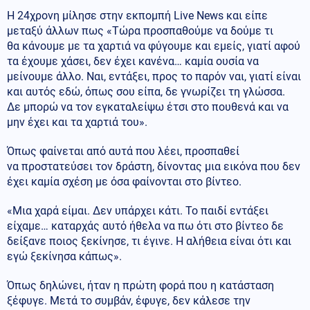
Η 24χρονη μίλησε στην εκπομπή Live News και είπε
μεταξύ άλλων πως «Τώρα προσπαθούμε να δούμε τι
θα κάνουμε με τα χαρτιά να φύγουμε και εμείς, γιατί αφού
τα έχουμε χάσει, δεν έχει κανένα… καμία ουσία να
μείνουμε άλλο. Ναι, εντάξει, προς το παρόν ναι, γιατί είναι
και αυτός εδώ, όπως σου είπα, δε γνωρίζει τη γλώσσα.
Δε μπορώ να τον εγκαταλείψω έτσι στο πουθενά και να
μην έχει και τα χαρτιά του».
Όπως φαίνεται από αυτά που λέει, προσπαθεί
να προστατεύσει τον δράστη, δίνοντας μια εικόνα που δεν
έχει καμία σχέση με όσα φαίνονται στο βίντεο.
«Μια χαρά είμαι. Δεν υπάρχει κάτι. Το παιδί εντάξει
είχαμε… καταρχάς αυτό ήθελα να πω ότι στο βίντεο δε
δείξανε ποιος ξεκίνησε, τι έγινε. Η αλήθεια είναι ότι και
εγώ ξεκίνησα κάπως».
Όπως δηλώνει, ήταν η πρώτη φορά που η κατάσταση
ξέφυγε. Μετά το συμβάν, έφυγε, δεν κάλεσε την