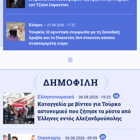
τον Τζιάνι Ινφαντίνο
Κόσμος
07.08.2026 - 17:27
Τουρκία: Η αμυντική συμφωνία με τη Σαουδική
Αραβία και το Πακιστάν, δεν στοχεύει κάποια
συγκεκριμένη χώρα
Κόσμος
07.08.2026 - 17:20
Τελεσίγραφο της ισπανικής κυβέρνησης στην Ιταλία:
Άρση των συνοριακών ελέγχων ή αντίμετρα
ΔΗΜΟΦΙΛΗ
Αθλητισμός
07.08.2026 - 17:17
Ελληνοτουρκικά
94
06.08.2026 - 19:25
Στην Ακαδημία ποδοσφαίρου του Ολυμπιακού ο
Καταγγελία με βίντεο για Τούρκο
20χρονος γιος του Τζιοβάνι
αστυνομικό που ζήτησε τα ρέστα από
Έλληνες εντός Αλεξανδρούπολης
Κοινωνία
07.08.2026 - 17:11
Πανεπιστήμιο Θεσσαλίας: Χρηματοδότηση ύψους 2,3
Οικονομία
43
εκατ. ευρώ για τη φοιτητική στέγη
06.08.2026 - 09:09