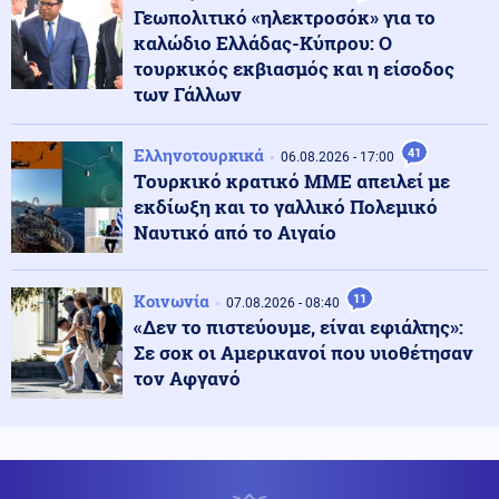
Γεωπολιτικό «ηλεκτροσόκ» για το
καλώδιο Ελλάδας-Κύπρου: Ο
ΗΠΑ
τουρκικός εκβιασμός και η είσοδος
07.08.2026 - 17:06
Η Amazon προετοιμάζει τη συνέχεια του ντοκιμαντέρ
των Γάλλων
για την Μελάνια Τραμπ
Ελληνοτουρκικά
41
06.08.2026 - 17:00
Tουρκικό κρατικό ΜΜΕ απειλεί με
Εσωτερική Ασφάλεια
07.08.2026 - 17:04
εκδίωξη και το γαλλικό Πολεμικό
Φωτιά στο Μαρκόπουλο Αττικής
Ναυτικό από το Αιγαίο
Κοινωνία
Κοινωνία
11
07.08.2026 - 16:52
07.08.2026 - 08:40
Φωτιά στο Μονοπήγαδο Θεσσαλονίκης - Επιχειρούν 6
«Δεν το πιστεύουμε, είναι εφιάλτης»:
εναέρια
Σε σοκ οι Αμερικανοί που υιοθέτησαν
τον Αφγανό
Κοινωνία
07.08.2026 - 16:36
Στο φουλ η έξοδος των εκδρομέων: Το αδιαχώρητο σε
λιμάνια και σταθμούς