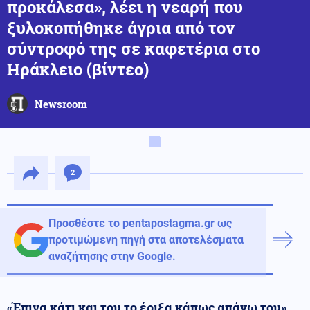
προκάλεσα», λέει η νεαρή που
ξυλοκοπήθηκε άγρια από τον
σύντροφό της σε καφετέρια στο
Ηράκλειο (βίντεο)
Newsroom
2
Προσθέστε το pentapostagma.gr ως
προτιμώμενη πηγή στα αποτελέσματα
αναζήτησης στην Google.
«Έπινα κάτι και του το έριξα κάπως απάνω του»,