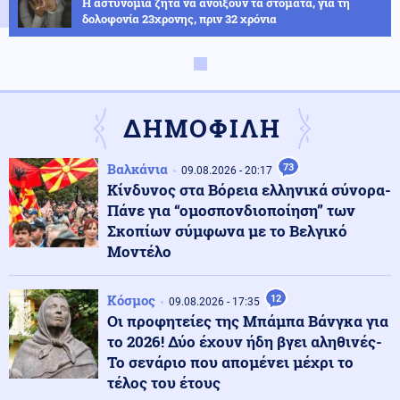
Η αστυνομία ζητά να ανοίξουν τα στόματα, για τη
δολοφονία 23χρονης, πριν 32 χρόνια
Ένοπλες Συρράξεις
09.08.2026 - 23:28
11 νεκροί από επιθέσεις των Χούθι στην Υεμένη
ΔΗΜΟΦΙΛΗ
Βαλκάνια
73
Κοινωνία
09.08.2026 - 20:17
09.08.2026 - 23:22
Κίνδυνος στα Βόρεια ελληνικά σύνορα-
Διαρρήκτες έριξαν οξύ σε κλειδαριές, για να
μπουκάρουν σε διαμερίσματα στο Βύρωνα
Πάνε για “ομοσπονδιοποίηση” των
Σκοπίων σύμφωνα με το Βελγικό
Μοντέλο
Κοινωνία
09.08.2026 - 23:14
Κλήρωση Τζόκερ 9/8/26: Τα νούμερα που κερδίζουν
Κόσμος
12
09.08.2026 - 17:35
Οι προφητείες της Μπάμπα Βάνγκα για
το 2026! Δύο έχουν ήδη βγει αληθινές-
Κοινωνία
Το σενάριο που απομένει μέχρι το
09.08.2026 - 23:08
Κυκλοφοριακές ρυθμίσεις στη λεωφόρο Σχιστού, λόγω
τέλος του έτους
εκτέλεσης εργασιών