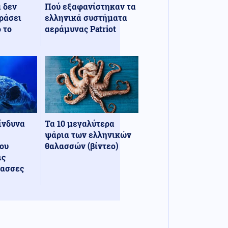
α δεν
Πού εξαφανίστηκαν τα
ράσει
ελληνικά συστήματα
 το
αεράμυνας Patriot
κίνδυνα
Τα 10 μεγαλύτερα
ψάρια των ελληνικών
ου
θαλασσών (βίντεο)
ις
λασσες