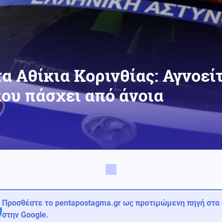
α Αθίκια Κορινθίας: Αγνοεί
ου πάσχει από άνοια
Προσθέστε το pentapostagma.gr ως προτιμώμενη πηγή στα
στην Google.