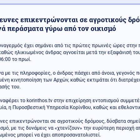
ρευνες επικεντρώνονται σε αγροτικούς δρό
νά περάσματα γύρω από τον οικισμό
υναγερμός έχει σημάνει από τις πρώτες πρωινές ώρες στην π
καθώς ηλικιωμένος άνδρας αγνοείται μετά την εξαφάνισή του
06:00 το πρωί.
 με τις πληροφορίες, ο άνδρας πάσχει από άνοια, γεγονός π
ένη κινητοποίηση των Αρχών, καθώς εκτιμάται ότι διατρέχε
ασής του.
αφέρει το korinthos.tv στην επιχείρηση εντοπισμού συμμετ
ία, η Πυροσβεστική Υπηρεσία Κορίνθου, καθώς και εθελοντι
υνες επικεντρώνονται σε αγροτικούς δρόμους, δύσβατα σημε
ισμό, με τις δυνάμεις να «χτενίζουν» την ευρύτερη περιοχή α
ωμένος μπορεί να έχει αποπροσανατολιστεί.