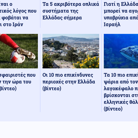
Τα 5 ακριβότερα οπλικά
Γιατί η Ελλάδ
ίναι ο
συστήματα της
μπορεί να αγο
ικός λόγος που
Ελλάδας σήμερα
υποβρύχια από
 φοβάται να
Ισραήλ
ι στο Ιράν
Οι 10 πιο επικίνδυνες
Τα 10 πιο επι
σφαιριστές που
περιοχές στην Ελλάδα
ψάρια από τον
 την ώρα του
(βίντεο)
λαγοκέφαλο π
βίντεο)
βρίσκονται στ
ελληνικές θά
(βίντεο)