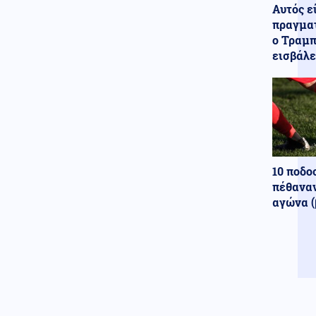
Αλλοδαπός επιχείρησε να μπει
Αυτός ε
σε αεροσκάφος με μαχαίρια
πραγματ
στη χειραποσκευή του
ο Τραμπ
εισβάλε
Κοινωνία
06.08.2026 - 21:40
Κέρκυρα: Ανακύκλωση στον…
πυθμένα της θάλασσας για
ξαπλώστρες και καρέκλες
παραλίας
Πολιτική
06.08.2026 - 21:36
Ζητείται λύση στον γρίφο των
φοροαπαλλαγών: Ποια σχέδια
10 ποδο
επεξεργάζεται το ΥΠΕΘΟ
πέθαναν
αγώνα (
Μέση Ανατολή
06.08.2026 - 21:34
Το Ιράν προειδοποιεί τα κράτη
του Κόλπου: «Πείτε στον Τραμπ
να σταματήσει, αλλιώς θα σας
πλήξουμε»
Κόσμος
06.08.2026 - 21:32
Γερμανία: Αξιωματούχος