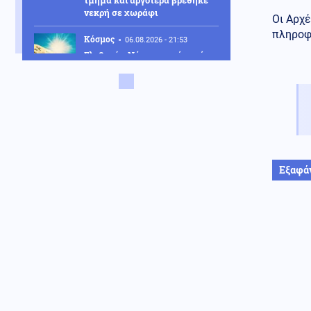
τμήμα και αργότερα βρέθηκε
νεκρή σε χωράφι
Οι Αρχέ
πληροφο
Κόσμος
06.08.2026 - 21:53
Σλοβακία: Νέο ιστορικό ρεκόρ
με 42,2 βαθμούς εν μέσω
καύσωνα
Οικονομία
06.08.2026 - 21:50
Συντάξεις Σεπτεμβρίου 2026:
Πότε οι πληρωμές –
Ημερομηνίες ανά ταμείο
Εξαφά
ΗΠΑ
06.08.2026 - 21:49
Τραμπ: Είμαι «πολύ
ικανοποιημένος» από το έργο
του Πιτ Χέγκσεθ στο υπουργείο
Άμυνας
Πολιτική
06.08.2026 - 21:47
Αποχωρούν ακόμη δύο στελέχη
από το κόμμα της Καρυστιανού,
καταγγέλλουν έλλειψη
διαλόγου