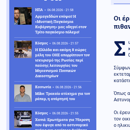
ΗΠΑ
06.08.2026 - 21:58
Αρμαγεδδών ενόψει! Η
Οι έ
«Μυστική Παγκόσμια
πιθα
Κυβέρνηση» μας οδηγεί στον
Τρίτο παγκόσμιο πόλεμο!
Σ
Κόσμος
06.08.2026 - 21:57
Η Ελλάδα και ακόμη 8 χώρες
μέλη του ΟΗΕ απορρίπτουν τον
ισχυρισμό της Ρωσίας περί
παύσης λειτουργίας του
Σύμφωνα
Μηχανισμού Ποινικών
εκτεταμ
Δικαστηρίων
κατάστ
Κοινωνία
06.08.2026 - 21:56
Όπως αν
Mike: Τροχαίο ατύχημα για τον
ράπερ, η ανάρτησή του
Αστυνομ
Οι έρε
Κόσμος
06.08.2026 - 21:55
τον οικ
Χανιά: Ερωτήματα για 75χρονη
που έφυγε από το αστυνομικό
ο ηλικι