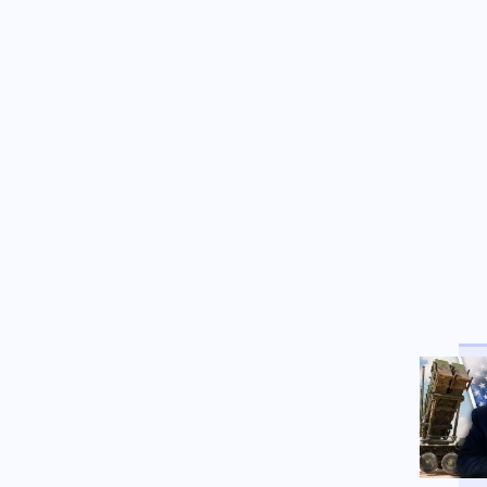
Κοινωνία
06.08.2026 - 21:45
Ξεκινούν τα δοκιμαστικά
δρομολόγια της επέκτασης του
Μετρό Θεσσαλονίκης προς την
Καλαμαριά, «ενθαρρυντικές οι
πρώτες ενδείξεις» δηλώνει ο
Ταχιάος
Κοινωνία
06.08.2026 - 21:44
Πώς έγινε η τραγωδία με την
νεκρή μητέρα στα Μάλια:
Βούτηξε για να βοηθήσει τη
φίλη της και πνίγηκε, τα παιδιά
φώναζαν για βοήθεια
Μέση Ανατολή
06.08.2026 - 21:42
Η Υεμένη απειλεί με αντίποινα
μετά τις πολύνεκρες επιθέσεις
των Χούθι
Κοινωνία
06.08.2026 - 21:41
Αεροδρόμιο «Ελ. Βενιζέλος»: