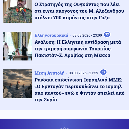
Ο Στρατηγός της Ουγκάντας που λέει
Κοινωνία
ότι είναι απόγονος του Μ. Αλέξανδρου
09.08.2026 - 13:47
Δύο συλλήψεις για παράνομη μεταφορά μεταναστών
στέλνει 700 κομάντος στην Γάζα
σε Έβρο και Ροδόπη
Ελληνοτουρκικά
77
08.08.2026 - 23:00
Κοινωνία
09.08.2026 - 13:36
Ανάλυση: Η Ελληνική αντίδραση μετά
Σοκαριστικό περιστατικό απάτης στη Λάρισα που
την τριμερή συμφωνία Τουρκίας-
εγείρει νέα ερωτήματα: Κλωνοποίησαν με AI τη φωνή
Πακιστάν-Σ. Αραβίας στη Μέκκα
της μητέρας και έπεισαν το παιδί να τους δώσει
χρήματα και κοσμήματα
Μέση Ανατολή
39
08.08.2026 - 21:59
Ρωσία
09.08.2026 - 13:33
Ραγδαία επιδείνωση-Ισραηλινά ΜΜΕ:
Ενώ ο Πούτιν "ετοιμάζει επίθεση" σε κράτος του ΝΑΤΟ
«Ο Ερντογάν περικυκλώνει το Ισραήλ
ο Ερντογάν προχωρά στην εξαγωγή μεγάλου πακέτου
από παντού» ενώ ο Φιντάν απειλεί από
αμερικανικών όπλων στην Ουκρανία
την Συρία
Κοινωνία
09.08.2026 - 13:25
Φωτιά στο Στεφάνι Κορινθίας: Ξέσπασε από σημείο με
φωτοβολταϊκά αναφέρει ο αντιδήμαρχος