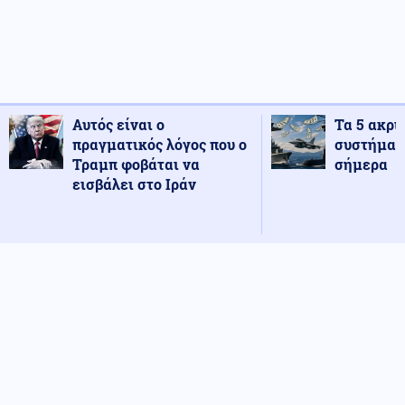
Αυτός είναι ο
Τα 5 ακρι
πραγματικός λόγος που ο
συστήματ
Τραμπ φοβάται να
σήμερα
εισβάλει στο Ιράν