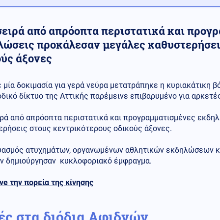
σειρά από απρόοπτα περιστατικά και προγ
λώσεις προκάλεσαν μεγάλες καθυστερήσει
ούς άξονες
ε μία δοκιμασία για γερά νεύρα μετατράπηκε η κυριακάτικη β
οδικό δίκτυο της Αττικής παρέμεινε επιβαρυμένο για αρκετές
ιρά από απρόοπτα περιστατικά και προγραμματισμένες εκδη
ερήσεις στους κεντρικότερους οδικούς άξονες.
υασμός ατυχημάτων, οργανωμένων αθλητικών εκδηλώσεων κα
ν δημιούργησαν κυκλοφοριακό έμφραγμα.
ive την πορεία της κίνησης
ές στα διόδια Αφιδνών