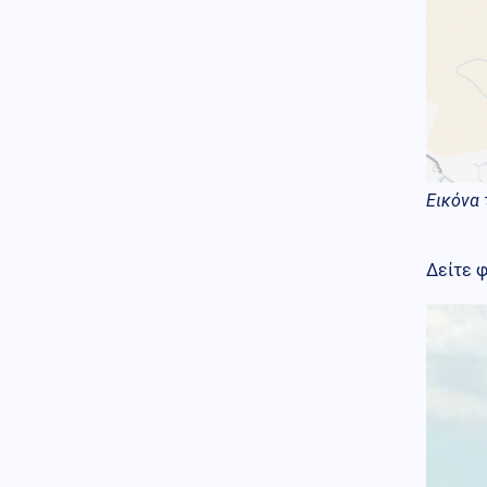
αύριο
08.08.2026 - 18:44
Παραδόθηκαν στον αλβανικό
στρατό τα πρώτα 40
τεθωρακισμένα που
κατασκευάστηκαν στην χώρα
Κοινωνία
08.08.2026 - 18:36
Θερινές εκπτώσεις: Αυξημένες
Εικόνα 
οι πιέσεις από το ηλεκτρονικό
εμπόριο
Δείτε 
Κόσμος
08.08.2026 - 18:22
Βουλγαρία: Drone συνετρίβη
κοντά σε σταθμό συμπίεσης
αγωγού φυσικού αερίου
Κοινωνία
08.08.2026 - 18:10
Χαλκιδική: Σοβαρός
τραυματισμός μοτοσικλετιστή
σε τροχαίο με ΙΧ
ΗΠΑ
08.08.2026 - 18:04