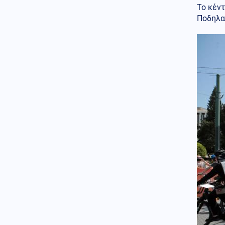
Χαρακόπουλος: «Να αλλάξει το
Το κέν
πλαίσιο αποζημιώσεων για τα
Ποδηλα
βιολογικά προϊόντα»
Κοινωνία
08.08.2026 - 17:38
Μετώπη: Χωρίς τις αισθήσεις
του ανασύρθηκε 43χρονος
άντρας
08.08.2026 - 17:30
Γιατί ζήτησαν τα Ηνωμένα
Αραβικά Εμιράτα 2 ελληνικά
επιθετικά ελικόπτερα Apache
AH-64D;