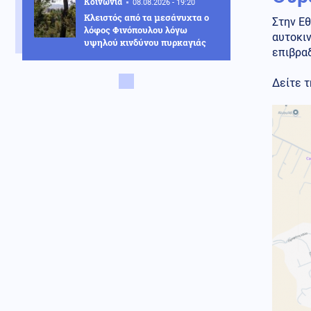
Κοινωνία
08.08.2026 - 19:20
Κλειστός από τα μεσάνυχτα ο
Στην Εθ
λόφος Φινόπουλου λόγω
αυτοκιν
υψηλού κινδύνου πυρκαγιάς
επιβραδ
Αθλητισμός
08.08.2026 - 19:08
Δείτε τ
Τζολάκης: Ντεμπούτο στη Χαλ
ως βασικός κόντρα στην
Άιντραχτ
Κοινωνία
08.08.2026 - 19:03
Ψηφιακή Κάρτα Αγρότη: Ποιες
αλλαγές φέρνει η 28η
Αυγούστου
Υγεία
08.08.2026 - 18:54
Διαβήτης και παχυσαρκία: Οι
κίνδυνοι των θεραπειών στις
υψηλές θερμοκρασίες
Κοινωνία
08.08.2026 - 18:45
Σε Red Code η Αττική και άλλες
πέντε περιοχές της χώρας