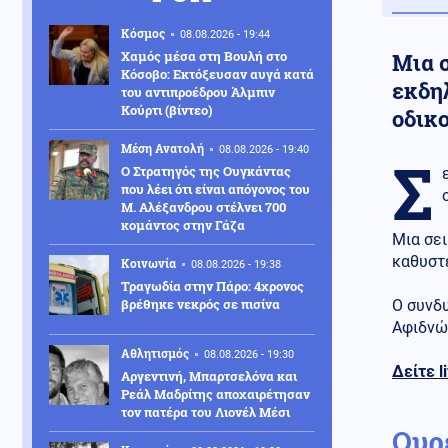
Κόσμος
08.08.2026 - 19:44
Χαμός μέσα στη Βουλή στο
Μια 
Κόσοβο: Εκτόξευσαν αυγά κατά
εκδη
του αντιπροέδρου Άλμπιν
Κούρτι (βίντεο)
οδικ
Μέση Ανατολή
08.08.2026 - 19:40
Σ
Ο Στρατηγός της Ουγκάντας
που λέει ότι είναι απόγονος του
Μ. Αλέξανδρου στέλνει 700
κομάντος στην Γάζα
Μια σε
καθυστ
Κοινωνία
08.08.2026 - 19:38
Τραγωδία στην Πάρο: 4χρονος
βρέθηκε νεκρός σε πισίνα
Ο συνδ
Αφιδνώ
Αθλητισμός
08.08.2026 - 19:30
Δείτε l
Αργεντινή, Μπαρτσελόνα και
Ρεάλ Μαδρίτης αποχαιρέτησαν
τον πατέρα του Λιονέλ Μέσι
Ουρ