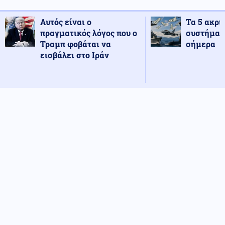
Αυτός είναι ο
Τα 5 ακρι
πραγματικός λόγος που ο
συστήματ
Τραμπ φοβάται να
σήμερα
εισβάλει στο Ιράν