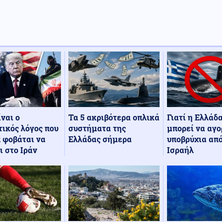
Τα 5 ακριβότερα οπλικά
Γιατί η Ελλάδ
ίναι ο
συστήματα της
μπορεί να αγο
ικός λόγος που
Ελλάδας σήμερα
υποβρύχια από
 φοβάται να
Ισραήλ
ι στο Ιράν