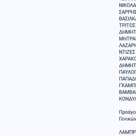
Οικονομία
08.08.2026 - 10:25
ΝΙΚΟΛΑ
Ο «χάρτης» των πληρωμών από
ΣΑΡΡΗΣ
τον e-ΕΦΚΑ και τη ΔΥΠΑ έως
τις 14 Αυγούστου
ΒΑΣΙΛΚ
ΤΡΙΤΟΣ
Κοινωνία
08.08.2026 - 10:22
ΔΗΜΗΤΡ
Λάρισα: Μικρή βελτίωση για
ΜΗΤΡΑΙ
τον 43χρονο που
ΛΑΖΑΡΗ
τραυματίστηκε με ηλεκτρικό
ΝΤΙΖΕΣ
πατίνι - Παραμένει
διασωληνωμένος
ΧΑΡΑΚΟ
ΔΗΜΗΤΡ
Πνευματικά ωφέλιμα
ΠΑΥΛΟΠ
08.08.2026 - 10:19
ΠΑΠΑΔΟ
Άγιος Αιμιλιανός Επίσκοπος
ΓΚΑΜΠΡ
Κυζίκου ο Ομολογητής
ΒΑΜΒΑΚ
ΚΟΝΔΥΛ
Κόσμος
08.08.2026 - 10:03
Η ναυτιλία μπροστά σε υψηλό
ρίσκο και στη Μαύρη Θάλασσα
Προάγο
– Αυξημένα ναύλα και
Γενικών
ασφάλιστρα πολέμου
ΛΑΜΠΡΟ
Κοινωνία
08.08.2026 - 09:58