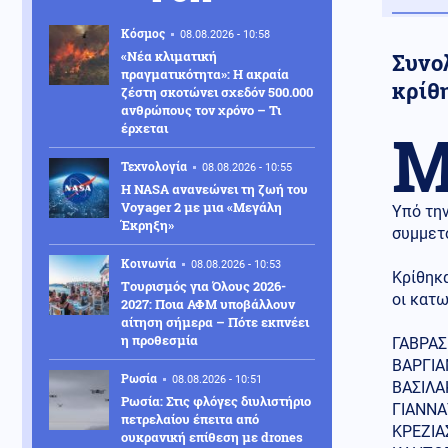
Κόσμος
08.08.2026 - 10:58
«Νέα κλιματική
Συνο
πραγματικότητα»: Η ακραία
κρίθ
ζέστη σκοτώνει σχεδόν 500.000
ανθρώπους τον χρόνο – Τι
έρχεται
Τεχνολογία
08.08.2026 - 10:55
H NASA ανανεώνει τη ζωή του
Voyager 2 με μια «Μεγάλη
Υπό την
Έκρηξη»
συμμετ
Κοινωνία
08.08.2026 - 10:53
Κρίθηκα
Tουρισμός για Όλους 2026-
οι κατ
2027: Ποια ΑΦΜ υποβάλλουν
αίτηση σήμερα – Πότε εκπνέει
η προθεσμία
ΓΑΒΡΑΣ
ΒΑΡΓΙΑ
Ρωσία
08.08.2026 - 10:51
ΒΑΣΙΛΑ
Ρωσία: Στις φλόγες διυλιστήριο
ΓΙΑΝΝΑ
πετρελαίου έπειτα από
ΚΡΕΖΙΑ
ουκρανική επίθεση με drones