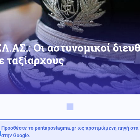
ΕΛ.ΑΣ.: Οι αστυνομικοί διευ
ε ταξίαρχους
Προσθέστε το pentapostagma.gr ως προτιμώμενη πηγή στα
στην Google.