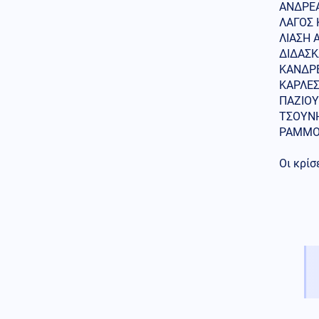
ΑΝΔΡΕΑ
Τέλος οι πινακίδες
ΛΑΓΟΣ 
αυτοκινήτων στην Ελλάδα
ΛΙΑΣΗ Α
ΔΙΔΑΣΚ
Κόσμος
08.08.2026 - 09:53
ΚΑΝΔΡΕ
Συνετρίβη πυροσβεστικό
ΚΑΡΛΕΣ
ελικόπτερο ενώ επιχειρούσε σε
ΠΑΖΙΟΥΡ
μεγάλη δασική πυρκαγιά στη
Γιούτα
ΤΣΟΥΝΗ
ΡΑΜΜΟΥ
Οικονομία
08.08.2026 - 09:41
Χρηματιστήριο Αθηνών:
Οι κρίσ
Αντίστροφη μέτρηση 30
ημερών για την αναβάθμιση
Κόσμος
08.08.2026 - 09:37
25 χρόνια φυλάκιση σε
μεθυσμένη που σκότωσε σε
τροχαίο νύφη λίγες ώρες μετά
τον γάμο της (βίντεο)
Εσωτερική Ασφάλεια
08.08.2026 - 09:31