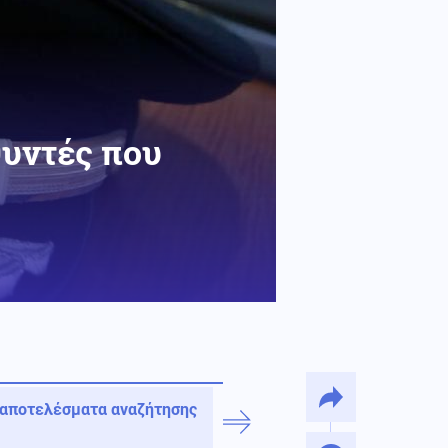
θυντές που
 αποτελέσματα αναζήτησης