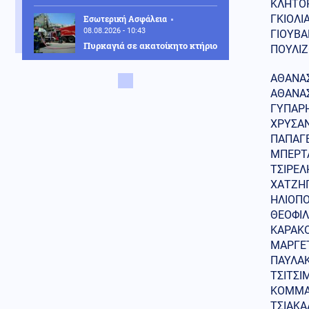
ΚΛΗΤΟΡ
ΓΚΙΟΛΙ
Εσωτερική Ασφάλεια
08.08.2026 - 10:43
ΓΙΟΥΒΑ
Πυρκαγιά σε ακατοίκητο κτήριο
ΠΟΥΛΙΖ
στην Κουμουνδούρου,
απεγκλωβίστηκε ένα άτομο
ΑΘΑΝΑΣ
ΑΘΑΝΑΣ
Πολιτική
08.08.2026 - 10:35
ΓΥΠΑΡΗ
Χαρδαλιάς: Καμία
ΧΡΥΣΑΝ
ανεμογεννήτρια σε καμένες
και αναδασωτέες περιοχές της
ΠΑΠΑΓΕ
Αττικής
ΜΠΕΡΤΑ
ΤΣΙΡΕΛΗ
Κοινωνία
08.08.2026 - 10:31
ΧΑΤΖΗΠ
«Διακοπές στην Αίγινα» του
ΗΛΙΟΠΟ
1958: Η ταινία χρονοκάψουλα
ΘΕΟΦΙΛ
μιας Ελλάδας που χάθηκε
ΚΑΡΑΚΟ
Κοινωνία
ΜΑΡΓΕΤ
08.08.2026 - 10:27
Απόπειρα φόνου σε μοναστήρι:
ΠΑΥΛΑΚ
6ημερη κράτηση στον μοναχό –
ΤΣΙΤΣΙ
Τι προηγήθηκε
ΚΟΜΜΑ
ΤΣΙΑΚΑ