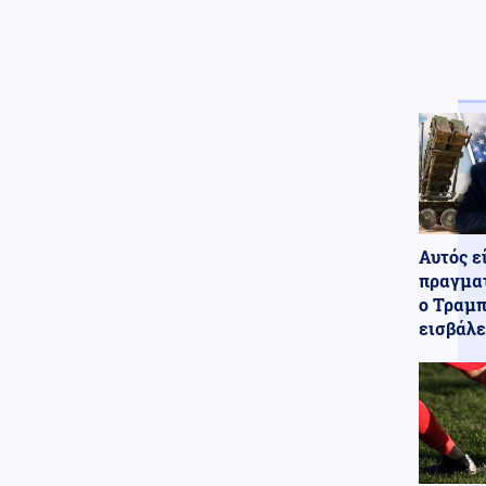
Αυτός ε
πραγματ
ο Τραμπ
εισβάλε