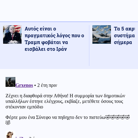
Αυτός είναι ο
Τα 5 ακρι
πραγματικός λόγος που ο
συστήματ
Τραμπ φοβάται να
σήμερα
εισβάλει στο Ιράν