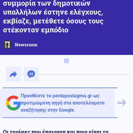
συμμορία των δημοτικών
υπαλλήλων έστηνε ελέγχους,
εκβίαζε, μετέθετε όσους τους
στέκονταν εμπόδιο
Newsroom
23
Προσθέστε το pentapostagma.gr ως
προτιμώμενη πηγή στα αποτελέσματα
αναζήτησης στην Google.
Οι ταρίφες που έπαιρναν και ποια είναι τα