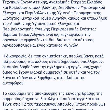
Τεχνικών Έργων Αττικής, Ανατολικής Στερεάς Ελλάδας
και Κυκλάδων, υπαλλήλων της Διεύθυνσης Υγειονομικού
Ελέγχου και Περιβαλλοντικής Υγιεινής Περιφερειακής
Ενότητας Κεντρικού Τομέα Αθηνών, καθώς και υπαλλήλου
της Διεύθυνσης Υγειονομικού Ελέγχου και
Περιβαλλοντικής Υγιεινής Περιφερειακής Ενότητας
Βορείου Τομέα Αθηνών, ενώ ως «εγκέφαλοι» της
οργάνωσης εμφανίζονται δύι ιδιώτες, μία κάτοικος
Αργυρούπολης και ένας κάτοικος Αθηνών.
Η δικογραφία, δε, που σχηματίστηκε, περιλαμβάνει, κατά
πληροφορίες, και άλλους εννέα δημοσίους υπαλλήλους,
οι οποίοι βοηθούσαν την εγκληματική οργάνωση, χωρίς
όμως να έχουν διαρκή συμμετοχή σε αυτήν και για τον
λόγο αυτό δεν συνελήφθησαν, στο πλαίσιο του
αυτοφώρου.
Το «κουβάρι» της αποκάλυψης της έκνομης δράσης της
συμμορίας άρχισε να ξετυλίγεται από καταγγελία που
έγινε στις 12 του περασμένου Απριλίου. Όπως προέκυψε
από τη συνολική έρευνα, η εγκληματική οργάνωση