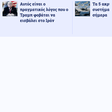
Αυτός είναι ο
Τα 5 ακρι
πραγματικός λόγος που ο
συστήματ
Τραμπ φοβάται να
σήμερα
εισβάλει στο Ιράν