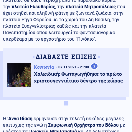
πλατείες σε κάθε περιοχή, από το παραλιακό πάρκο,
την
πλατεία Ελευθερίας
, την
πλατεία Μητροπόλεως
που
έχει στηθεί και αληθινή φάτνη με ζωντανά ζωάκια, στην
πλατεία Ρήγα Φεραίου με το χωριό του Αη Βασίλη, την
πλατεία Ευαγγελίστριας καθώς και την πλατεία
Πανεπιστημίου όπου λειτουργεί το φαντασμαγορικό
υπερθέαμα με το εργαστήριο του "Πινόκιο".
ΔΙΑΒΑΣΤΕ ΕΠΙΣΗΣ
Κοινωνία
2
07.11.2021 - 21:00
Χαλκιδική: Φωταγωγήθηκε το πρώτο
χριστουγεννιάτικο δέντρο της χώρας
Η '
Αννα Βίσση
ερμήνευσε στην τελετή δεκάδες μεγάλες
επιτυχίες της ενώ η
Συμφωνική Ορχήστρα του Βόλου
με
μαέστρο τον
Ιωακείμ Μπαλτσαβιά
και 40 δεξιοτέχνες