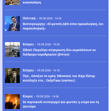
κακοποίηση
Πολιτική
09.08.2026 - 14:35
Κοντογεώργης: «Η φετινή ΔΕΘ είναι προεκλογική, όχι
παροχολογική»
Κόσμος
09.08.2026 - 14:26
Σίδνεϊ: Παραλίγο σύγκρουση δύο αεροπλάνων σε
διάδρομο αεροδρομίου (βίντεο)
Κόσμος
09.08.2026 - 14:18
Την... έπνιξαν τα χρέη: Ηθοποιός του Χάρι Πότερ
κατέληξε στο... OnlyFans (εικόνες)
Καιρός
09.08.2026 - 14:06
Σε πορτοκαλί συναγερμό για φωτιές η χώρα και τη
Δευτέρα