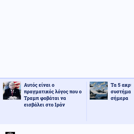
Αυτός είναι ο
Τα 5 ακρι
πραγματικός λόγος που ο
συστήματ
Τραμπ φοβάται να
σήμερα
εισβάλει στο Ιράν