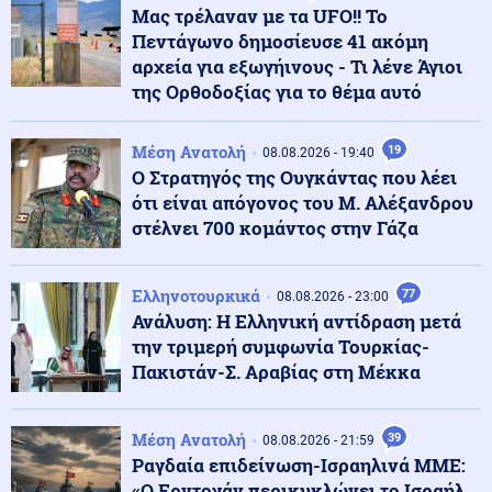
τουρκικής επιρροής στην «αυλή» της Ρωσίας
Μας τρέλαναν με τα UFO!! Το
Πεντάγωνο δημοσίευσε 41 ακόμη
αρχεία για εξωγήινους - Τι λένε Άγιοι
Κοινωνία
09.08.2026 - 13:47
της Ορθοδοξίας για το θέμα αυτό
Δύο συλλήψεις για παράνομη μεταφορά μεταναστών
σε Έβρο και Ροδόπη
Μέση Ανατολή
19
08.08.2026 - 19:40
Ο Στρατηγός της Ουγκάντας που λέει
Κοινωνία
ότι είναι απόγονος του Μ. Αλέξανδρου
09.08.2026 - 13:36
Σοκαριστικό περιστατικό απάτης στη Λάρισα που
στέλνει 700 κομάντος στην Γάζα
εγείρει νέα ερωτήματα: Κλωνοποίησαν με AI τη φωνή
της μητέρας και έπεισαν το παιδί να τους δώσει
χρήματα και κοσμήματα
Ελληνοτουρκικά
77
08.08.2026 - 23:00
Ανάλυση: Η Ελληνική αντίδραση μετά
Ρωσία
την τριμερή συμφωνία Τουρκίας-
09.08.2026 - 13:33
Ενώ ο Πούτιν "ετοιμάζει επίθεση" σε κράτος του ΝΑΤΟ
Πακιστάν-Σ. Αραβίας στη Μέκκα
ο Ερντογάν προχωρά στην εξαγωγή μεγάλου πακέτου
αμερικανικών όπλων στην Ουκρανία
Μέση Ανατολή
39
08.08.2026 - 21:59
Ραγδαία επιδείνωση-Ισραηλινά ΜΜΕ:
Κοινωνία
09.08.2026 - 13:25
«Ο Ερντογάν περικυκλώνει το Ισραήλ
Φωτιά στο Στεφάνι Κορινθίας: Ξέσπασε από σημείο με