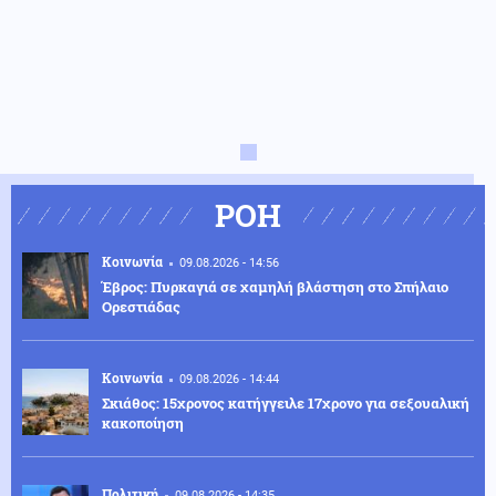
ΡΟΗ
Κοινωνία
09.08.2026 - 14:56
Έβρος: Πυρκαγιά σε χαμηλή βλάστηση στο Σπήλαιο
Ορεστιάδας
Κοινωνία
09.08.2026 - 14:44
Σκιάθος: 15χρονος κατήγγειλε 17χρονο για σεξουαλική
κακοποίηση
Πολιτική
09.08.2026 - 14:35