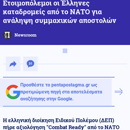
Ετοιμοπόλεμοι οι Έλληνες
καταδρομείς από το ΝΑΤΟ για
ανάληψη συμμαχικών αποστολών
Newsroom
31
Προσθέστε το pentapostagma.gr ως
προτιμώμενη πηγή στα αποτελέσματα
αναζήτησης στην Google.
Η ελληνική διοίκηση Ειδικού Πολέμου (ΔΕΠ)
πήρε αξιολόγηση "Combat Ready" από το ΝΑΤΟ