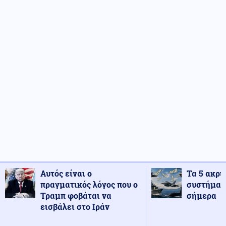
Αυτός είναι ο
Τα 5 ακρι
πραγματικός λόγος που ο
συστήματ
Τραμπ φοβάται να
σήμερα
εισβάλει στο Ιράν