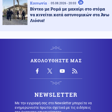
Κοινωνία
26
05.08.2026 - 20:03
Κόσμος
07.08.2026 - 14:11
Βίντεο με Ρομά με μαχαίρι στο στόμα
Ιταλία: Συνελήφθη 16χρονος στη Φλωρεντία για
να κινείται κατά αστυνομικών στα Άνω
τρομοκρατική προπαγάνδα
Λιόσια!
Τεχνολογία
07.08.2026 - 13:59
Νέα δικαστική ήττα για τη Meta με αποζημιώσεις που
αγγίζουν το 1 δισ. δολάρια
Οικονομία
07.08.2026 - 13:48
ΑΚΟΛΟΥΘΗΣΤΕ ΜΑΣ
ΕΛΣΤΑΤ: Υποχώρηση του πληθωρισμού στο 3,4% τον
Ιούλιο έναντι 4,4% τον Ιούνιο
Κόσμος
07.08.2026 - 13:40
Ιαπωνία: Βίντεο από χειρουργείο την ώρα του σεισμού
των 6,8 Ρίχτερ
NEWSLETTER
Με την εγγραφή σας στο Newsletter μπορείτε να
ενημερώνεστε πρώτοι σχετικά με τις ειδήσεις
Περιβάλλον
07.08.2026 - 13:25
της έκτακτης επικαιρότητας.