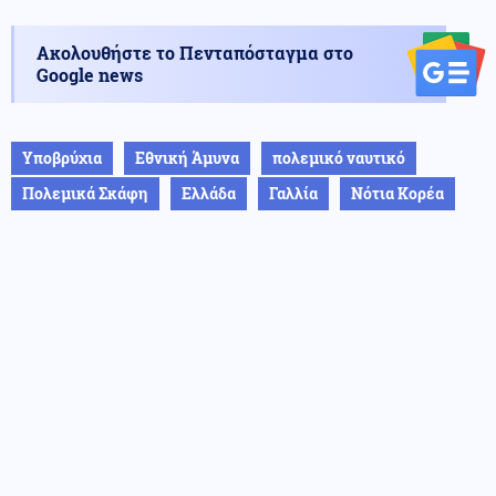
Ακολουθήστε το Πενταπόσταγμα στο
Google news
Υποβρύχια
Εθνική Άμυνα
πολεμικό ναυτικό
Πολεμικά Σκάφη
Ελλάδα
Γαλλία
Νότια Κορέα