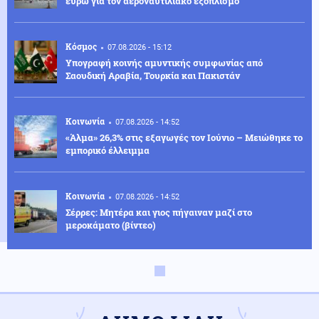
ευρώ για τον αεροναυτιλιακό εξοπλισμό
Κόσμος
07.08.2026 - 15:12
Υπογραφή κοινής αμυντικής συμφωνίας από
Σαουδική Αραβία, Τουρκία και Πακιστάν
Κοινωνία
07.08.2026 - 14:52
«Άλμα» 26,3% στις εξαγωγές τον Ιούνιο – Μειώθηκε το
εμπορικό έλλειμμα
Κοινωνία
07.08.2026 - 14:52
Σέρρες: Μητέρα και γιος πήγαιναν μαζί στο
μεροκάματο (βίντεο)
Περιβάλλον
07.08.2026 - 14:46
Εντυπωσιακές εικόνες από τη Γροιλανδία – Παγόβουνο
καταρρέει στον ωκεανό (βίντεο)