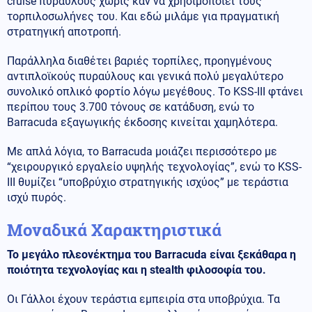
cruise πυραύλους χωρίς καν να χρησιμοποιεί τους
τορπιλοσωλήνες του. Και εδώ μιλάμε για πραγματική
στρατηγική αποτροπή.
Παράλληλα διαθέτει βαριές τορπίλες, προηγμένους
αντιπλοϊκούς πυραύλους και γενικά πολύ μεγαλύτερο
συνολικό οπλικό φορτίο λόγω μεγέθους. Το KSS-III φτάνει
περίπου τους 3.700 τόνους σε κατάδυση, ενώ το
Barracuda εξαγωγικής έκδοσης κινείται χαμηλότερα.
Με απλά λόγια, το Barracuda μοιάζει περισσότερο με
“χειρουργικό εργαλείο υψηλής τεχνολογίας”, ενώ το KSS-
III θυμίζει “υποβρύχιο στρατηγικής ισχύος” με τεράστια
ισχύ πυρός.
Μοναδικά Χαρακτηριστικά
Το μεγάλο πλεονέκτημα του Barracuda είναι ξεκάθαρα η
ποιότητα τεχνολογίας και η stealth φιλοσοφία του.
Οι Γάλλοι έχουν τεράστια εμπειρία στα υποβρύχια. Τα