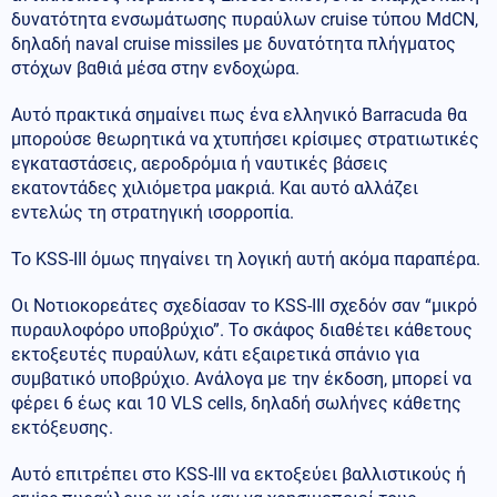
δυνατότητα ενσωμάτωσης πυραύλων cruise τύπου MdCN,
δηλαδή naval cruise missiles με δυνατότητα πλήγματος
στόχων βαθιά μέσα στην ενδοχώρα.
Αυτό πρακτικά σημαίνει πως ένα ελληνικό Barracuda θα
μπορούσε θεωρητικά να χτυπήσει κρίσιμες στρατιωτικές
εγκαταστάσεις, αεροδρόμια ή ναυτικές βάσεις
εκατοντάδες χιλιόμετρα μακριά. Και αυτό αλλάζει
εντελώς τη στρατηγική ισορροπία.
Το KSS-III όμως πηγαίνει τη λογική αυτή ακόμα παραπέρα.
Οι Νοτιοκορεάτες σχεδίασαν το KSS-III σχεδόν σαν “μικρό
πυραυλοφόρο υποβρύχιο”. Το σκάφος διαθέτει κάθετους
εκτοξευτές πυραύλων, κάτι εξαιρετικά σπάνιο για
συμβατικό υποβρύχιο. Ανάλογα με την έκδοση, μπορεί να
φέρει 6 έως και 10 VLS cells, δηλαδή σωλήνες κάθετης
εκτόξευσης.
Αυτό επιτρέπει στο KSS-III να εκτοξεύει βαλλιστικούς ή