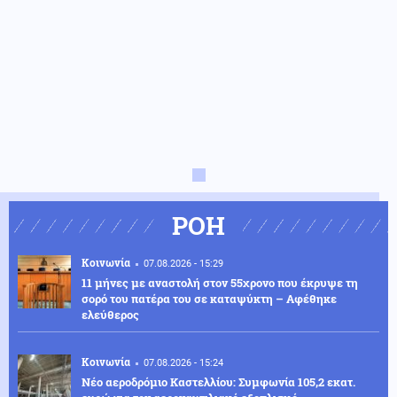
ΡΟΗ
Κοινωνία
07.08.2026 - 15:29
11 μήνες με αναστολή στον 55χρονο που έκρυψε τη
σορό του πατέρα του σε καταψύκτη – Αφέθηκε
ελεύθερος
Κοινωνία
07.08.2026 - 15:24
Νέο αεροδρόμιο Καστελλίου: Συμφωνία 105,2 εκατ.