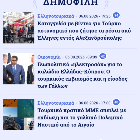
ΔΗΜΟΦΙΛΗ
Στρατός Ξηράς
07.08.2026 - 14:44
Ελληνοτουρκικά
94
06.08.2026 - 19:25
Μετά τους PATRIOT θα στείλουμε δύο ελικοπτέρα
Καταγγελία με βίντεο για Τούρκο
Apache AH-64D στα ΗΑΕ κατά ιρανικών drones
αστυνομικό που ζήτησε τα ρέστα από
Έλληνες εντός Αλεξανδρούπολης
Κοινωνία
07.08.2026 - 14:36
Κυψέλη: Ο Ερυθρός Σταυρός απέσυρε βίντεο με τον
Οικονομία
42
26χρονο που κατηγορείται για τη δολοφονία της
06.08.2026 - 09:09
Βρετανίδας (βίντεο)
Γεωπολιτικό «ηλεκτροσόκ» για το
καλώδιο Ελλάδας-Κύπρου: Ο
τουρκικός εκβιασμός και η είσοδος
Κοινωνία
07.08.2026 - 14:22
των Γάλλων
Φωτιά στην Αττικοβοιωτία: Πάνω από 61.500
στρέμματα κάηκαν (εικόνες)
Ελληνοτουρκικά
40
06.08.2026 - 17:00
Tουρκικό κρατικό ΜΜΕ απειλεί με
Ένοπλες Συρράξεις
07.08.2026 - 14:16
εκδίωξη και το γαλλικό Πολεμικό
Η ΕΕ χρηματοδοτεί έμμεσα «στρατό 16.000
Ναυτικό από το Αιγαίο
μισθοφόρων» στην Ουκρανία από 72 χώρες