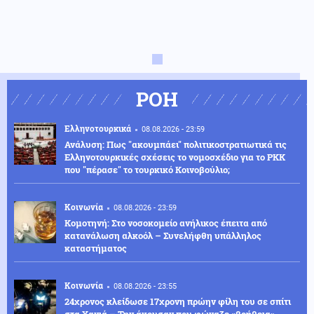
ΡΟΗ
Ελληνοτουρκικά
08.08.2026 - 23:59
Ανάλυση: Πως "ακουμπάει" πολιτικοστρατιωτικά τις
Ελληνοτουρκικές σχέσεις το νομοσχέδιο για το PKK
που "πέρασε" το τουρκικό Κοινοβούλιο;
Κοινωνία
08.08.2026 - 23:59
Κομοτηνή: Στο νοσοκομείο ανήλικος έπειτα από
κατανάλωση αλκοόλ – Συνελήφθη υπάλληλος
καταστήματος
Κοινωνία
08.08.2026 - 23:55
24χρονος κλείδωσε 17χρονη πρώην φίλη του σε σπίτι