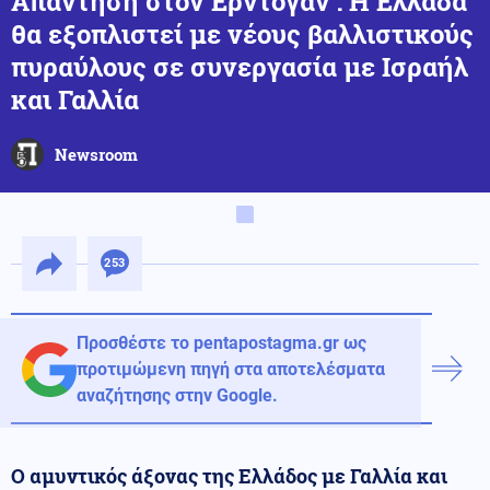
Απάντηση στον Ερντογάν : Η Ελλάδα
θα εξοπλιστεί με νέους βαλλιστικούς
πυραύλους σε συνεργασία με Ισραήλ
και Γαλλία
Newsroom
253
Προσθέστε το pentapostagma.gr ως
προτιμώμενη πηγή στα αποτελέσματα
αναζήτησης στην Google.
Ο αμυντικός άξονας της Ελλάδος με Γαλλία και