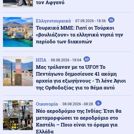
παντρευόταν άλλο ζευγάρι
τον Αφγανό
Κοινωνία
08.08.2026 - 23:15
Ελληνοτουρκικά
35
07.08.2026 - 18:56
Συγκλονιστικό τροχαίο: Αυτοκίνητο συγκρούστηκε με
Τουρκικά ΜΜΕ: Γιατί οι Τούρκοι
μηχανή αστυνομικών της ΔΙΑΣ στο Λαγονήσι
«βουλιάζουν» τα ελληνικά νησιά την
περίοδο των διακοπών
Ένοπλες Συρράξεις
08.08.2026 - 23:06
Καταγγελία για νυχτερινή είσοδο ισραηλινών
ΗΠΑ
63
08.08.2026 - 18:04
στρατευμάτων σε χωριό του Λιβάνου - Τι απαντά το
Μας τρέλαναν με τα UFO!! Το
Ισραήλ
Πεντάγωνο δημοσίευσε 41 ακόμη
αρχεία για εξωγήινους - Τι λένε Άγιοι
Ελληνοτουρκικά
08.08.2026 - 23:00
της Ορθοδοξίας για το θέμα αυτό
Ανάλυση: Η Ελληνική αντίδραση μετά την τριμερή
συμφωνία Τουρκίας-Πακιστάν-Σ. Αραβίας στη Μέκκα
Οικονομία
6
08.08.2026 - 08:28
Νέο αεροδρόμιο της Ινδίας: Έτσι θα
Κόσμος
08.08.2026 - 22:53
μεταμορφώσει το αεροδρόμιο στο
Η Τουρκία ζητά "μορατόριουμ" Ρωσίας - Ουκρανίας
Καστέλι – Ποιο είναι το όραμα για
στις επιθέσεις κατά εμπορικών πλοίων στη Μαύρη
Ελλάδα
Θάλασσα