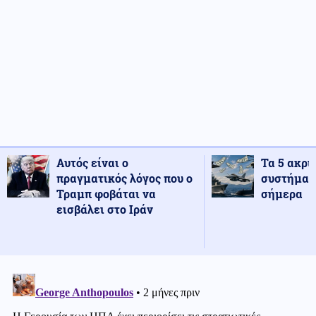
Αυτός είναι ο
Τα 5 ακρι
πραγματικός λόγος που ο
συστήματ
Τραμπ φοβάται να
σήμερα
εισβάλει στο Ιράν