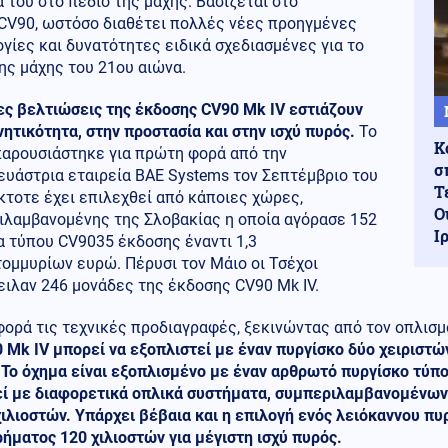
α του στο πεδίο της μάχης. Βασίζεται στο
 CV90, ωστόσο διαθέτει πολλές νέες προηγμένες
γίες και δυνατότητες ειδικά σχεδιασμένες για το
ης μάχης του 21ου αιώνα.
ες βελτιώσεις της έκδοσης CV90 Mk IV εστιάζουν
νητικότητα, στην προστασία και στην ισχύ πυρός.
Το
Κ
παρουσιάστηκε για πρώτη φορά από την
σ
ευάστρια εταιρεία BAE Systems τον Σεπτέμβριο του
Τ
κτοτε έχει επιλεχθεί από κάποιες χώρες,
Ο
ιλαμβανομένης της Σλοβακίας η οποία αγόρασε 152
Ι
α τύπου CV9035 έκδοσης έναντι 1,3
ομμυρίων ευρώ. Πέρυσι τον Μάιο οι Τσέχοι
ιλαν 246 μονάδες της έκδοσης CV90 Mk IV.
φορά τις τεχνικές προδιαγραφές, ξεκινώντας από τον οπλισ
 Mk IV μπορεί να εξοπλιστεί με έναν πυργίσκο δύο χειριστ
Το όχημα είναι εξοπλισμένο με έναν αρθρωτό πυργίσκο τύπου
εί με διαφορετικά οπλικά συστήματα, συμπεριλαμβανομένων
χιλιοστών. Υπάρχει βέβαια και η επιλογή ενός λειόκαννου π
ήματος 120 χιλιοστών για μέγιστη ισχύ πυρός.