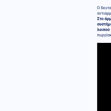
Ολική έκλειψη Ηλίου στις 12
Αυγούστου: Η Ευρώπη
Ο δευτε
ετοιμάζεται για ένα σπάνιο
αντιαρμ
ουράνιο θέαμα
Στο άρμ
Κόσμος
συστήμ
09.08.2026 - 10:08
Πεζεσκιάν: Η καλύτερη στιγμή
λοιπού
για συμφωνία – Να μπει τέλος
πυργίσ
στο «ούτε πόλεμος ούτε ειρήνη»
Κόσμος
09.08.2026 - 10:00
«Ασπίδα» κατά των drones
αναζητεί η Γερμανία, μετά από
το περιστατικό στη Λειψία
Αθλητισμός
09.08.2026 - 09:55
Παγκόσμιο Κ20: Ασημένιο
μετάλλιο για τη Ρούσου στα 800
μέτρα
Κοινωνία
09.08.2026 - 09:50
Σχολεία: Τι «φέρνει» το
πολλαπλό βιβλίο – Οι
εκκρεμότητες και τα επόμενα