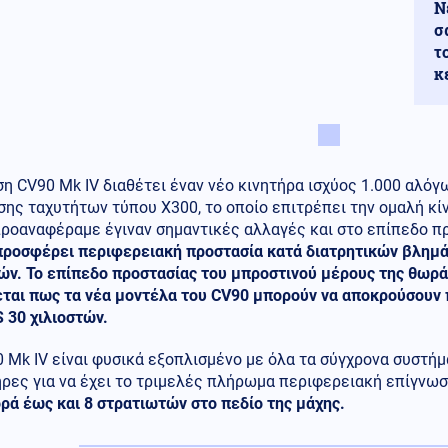
Ν
σ
τ
κ
η CV90 Mk IV διαθέτει έναν νέο κινητήρα ισχύος 1.000 αλόγ
ης ταχυτήτων τύπου X300, το οποίο επιτρέπει την ομαλή κί
ροαναφέραμε έγιναν σημαντικές αλλαγές και στο επίπεδο π
προσφέρει περιφερειακή προστασία κατά διατρητικών βλημ
ών. Το επίπεδο προστασίας του μπροστινού μέρους της θωρά
εται πως τα νέα μοντέλα του CV90 μπορούν να αποκρούσουν
 30 χιλιοστών.
 Mk IV είναι φυσικά εξοπλισμένο με όλα τα σύγχρονα συστή
ρες για να έχει το τριμελές πλήρωμα περιφερειακή επίγνωσ
ρά έως και 8 στρατιωτών στο πεδίο της μάχης.