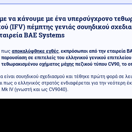
με να κάνουμε με ένα υπερσύγχρονο τεθω
κού (IFV) πέμπτης γενιάς σουηδικού σχεδι
εταιρεία BAE Systems
πως
αποκαλύφθηκε εχθές
,
εκπρόσωποι από την εταιρεία B
παρουσίαση σε επιτελείς του ελληνικού γενικού επιτελείο
τεθωρακισμένου οχήματος μάχης πεζικού τύπου CV90, το οπ
α είναι σουηδικού σχεδιασμού και τέθηκε πρώτη φορά σε λε
αι πως ο ελληνικός στρατός ενδιαφέρεται για την νεότερη 
 Mk IV (γνωστή και ως CV9040).