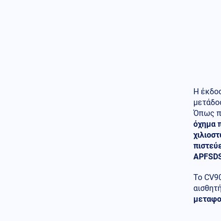
Η έκδοσ
μετάδοσ
Όπως π
όχημα 
χιλιοστ
πιστεύ
APFSDS
Το CV90
αισθητή
μεταφο