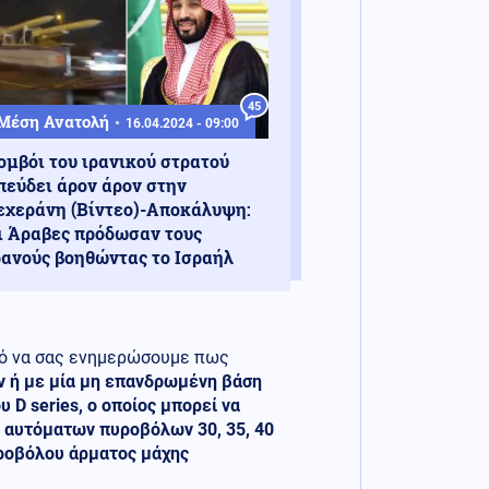
45
Μέση Ανατολή
16.04.2024 - 09:00
ομβόι του ιρανικού στρατού
πεύδει άρον άρον στην
εχεράνη (Βίντεο)-Αποκάλυψη:
ι Άραβες πρόδωσαν τους
ρανούς βοηθώντας το Ισραήλ
μό να σας ενημερώσουμε πως
ών ή με μία μη επανδρωμένη βάση
 D series, ο οποίος μπορεί να
 αυτόματων πυροβόλων 30, 35, 40
υροβόλου άρματος μάχης