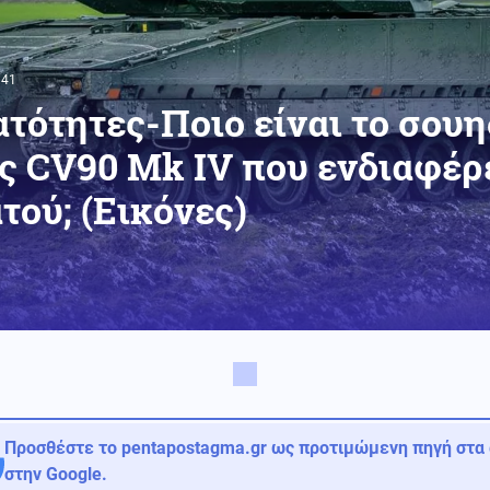
:41
τότητες-Ποιο είναι το σου
ς CV90 Mk IV που ενδιαφέρε
τού; (Εικόνες)
Προσθέστε το pentapostagma.gr ως προτιμώμενη πηγή στα
στην Google.