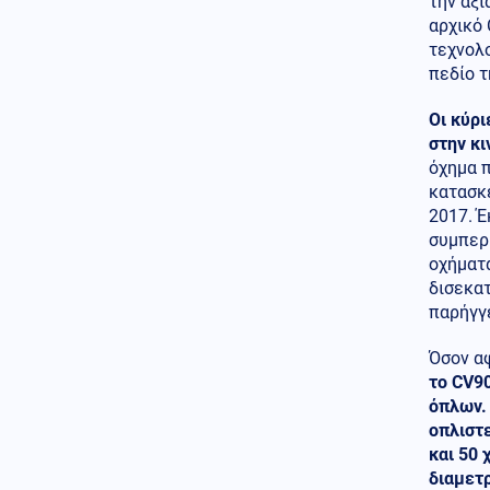
την αξί
Ευρώπη θερμαίνεται ταχύτερα
αρχικό
από άλλες ηπείρους
τεχνολο
πεδίο τ
Κόσμος
09.08.2026 - 10:30
Συναγερμός στην Ινδονησία:
Οι κύρι
Πυρκαγιά στο όρος Μπρόμο
στην κι
όχημα 
Ένοπλες Συρράξεις
κατασκ
09.08.2026 - 10:28
2017. Έ
Ο Αρχηγός του Γενικού
συμπερ
Επιτελείου ΕΔ των ΗΠΑ σε
Λευκό Οίκο: Τερματίστε την
οχήματ
σύγκρουση με το Ιράν δεν
δισεκατ
υπάρχουν ατελείωτα
παρήγγε
πυρομαχικά
Όσον α
Οικονομία
09.08.2026 - 10:23
το CV90
Οι ψαράδες στρέφονται στον
αλιευτικό τουρισμό για νέο
όπλων. 
εισόδημα
οπλιστ
και 50 
Περιβάλλον
09.08.2026 - 10:15
διαμετρ