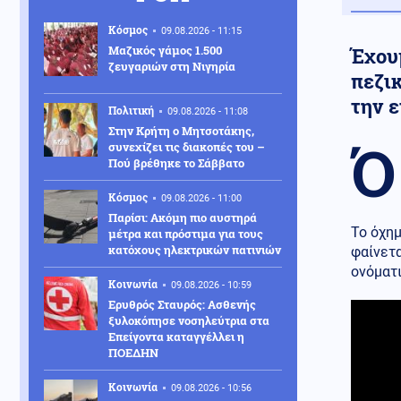
Κόσμος
09.08.2026 - 11:15
Μαζικός γάμος 1.500
Έχου
ζευγαριών στη Νιγηρία
πεζι
την 
Πολιτική
09.08.2026 - 11:08
Στην Κρήτη ο Μητσοτάκης,
Ό
συνεχίζει τις διακοπές του –
Πού βρέθηκε το Σάββατο
Κόσμος
09.08.2026 - 11:00
Παρίσι: Ακόμη πιο αυστηρά
Το όχημ
μέτρα και πρόστιμα για τους
κατόχους ηλεκτρικών πατινιών
φαίνετ
ονόματι
Κοινωνία
09.08.2026 - 10:59
Ερυθρός Σταυρός: Ασθενής
ξυλοκόπησε νοσηλεύτρια στα
Επείγοντα καταγγέλλει η
ΠΟΕΔΗΝ
Κοινωνία
09.08.2026 - 10:56