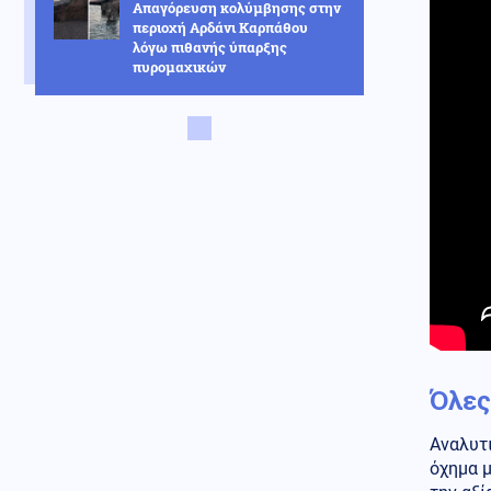
Απαγόρευση κολύμβησης στην
περιοχή Αρδάνι Καρπάθου
λόγω πιθανής ύπαρξης
πυρομαχικών
Κοινωνία
09.08.2026 - 10:52
Γαλάζιες Σημαίες 2026: Αυτές
είναι οι 17 καλύτερες ακτές
στην Αττική
Ελληνοτουρκικά
09.08.2026 - 10:48
Δεν έχουν σταματημό οι
Τούρκοι: Νέες παραβιάσεις στο
FIR Αθηνών
Κοινωνία
09.08.2026 - 10:45
Πινακίδες κυκλοφορίας με λίγα
«κλικ»: Τι αλλάζει σε
Όλες
παραγγελία, πληρωμή και
έκδοση
Αναλυτι
Καιρός
όχημα μ
09.08.2026 - 10:38
Καθηγητής Καρτάλης: Η