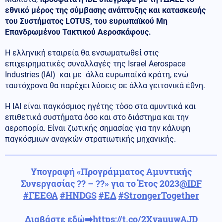
εθνικό μέρος της σύμβασης ανάπτυξης και κατασκευής
του Συστήματος LOTUS, του ευρωπαϊκού Μη
Επανδρωμένου Τακτικού Αεροσκάφους.
Η ελληνική εταιρεία θα ενσωματωθεί στις
επιχειρηματικές συναλλαγές της Israel Aerospace
Industries (IAI) και με άλλα ευρωπαϊκά κράτη, ενώ
ταυτόχρονα θα παρέχει λύσεις σε άλλα γειτονικά έθνη.
Η IAI είναι παγκόσμιος ηγέτης τόσο στα αμυντικά και
επιθετικά συστήματα όσο και στο διάστημα και την
αεροπορία. Είναι ζωτικής σημασίας για την κάλυψη
παγκόσμιων αναγκών στρατιωτικής μηχανικής.
Υπογραφή «Προγράμματος Αμυντικής
Συνεργασίας ?? – ??» για το Έτος 2023
@IDF
#ΓΕΕΘΑ
#HNDGS
#ΕΔ
#StrongerTogether
Διαβάστε εδώ➡️
https://t.co/2XvauuwAJD