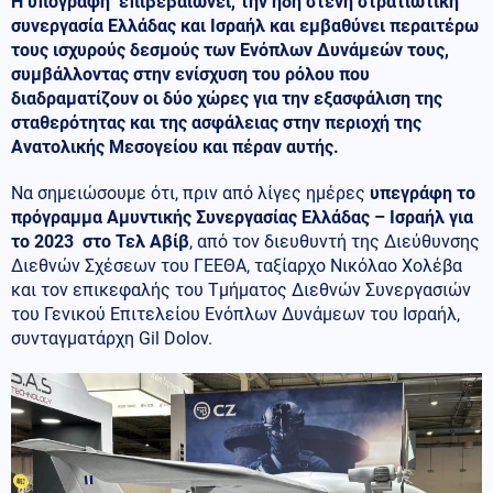
Η υπογραφή επιβεβαιώνει, την ήδη στενή στρατιωτική
συνεργασία Ελλάδας και Ισραήλ και εμβαθύνει περαιτέρω
τους ισχυρούς δεσμούς των Ενόπλων Δυνάμεών τους,
συμβάλλοντας στην ενίσχυση του ρόλου που
διαδραματίζουν οι δύο χώρες για την εξασφάλιση της
σταθερότητας και της ασφάλειας στην περιοχή της
Ανατολικής Μεσογείου και πέραν αυτής.
Να σημειώσουμε ότι, πριν από λίγες ημέρες
υπεγράφη το
πρόγραμμα Αμυντικής Συνεργασίας Ελλάδας – Ισραήλ για
το 2023 στο Τελ Αβίβ
, από τον διευθυντή της Διεύθυνσης
Διεθνών Σχέσεων του ΓΕΕΘΑ, ταξίαρχο Νικόλαο Χολέβα
και τον επικεφαλής του Τμήματος Διεθνών Συνεργασιών
του Γενικού Επιτελείου Ενόπλων Δυνάμεων του Ισραήλ,
συνταγματάρχη Gil Dolov.