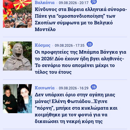
Βαλκάνια
73
09.08.2026 - 20:17
Ο Michael Snyder προειδοποιεί! Σούπερ Ελ Νίνιο,
Κίνδυνος στα Βόρεια ελληνικά σύνορα-
λιπάσματα και πόλεμοι φέρνουν το απόλυτο κραχ στα
Πάνε για “ομοσπονδιοποίηση” των
τρόφιμα
Σκοπίων σύμφωνα με το Βελγικό
Μοντέλο
Κοινωνία
09.08.2026 - 23:50
Τα ίδια Παντελάκη μου... Τουρίστες στη Σκιάθο
παρασύρονται με βαλίτσες, από τουρμπίνες
Κόσμος
13
09.08.2026 - 17:35
αεροπλάνου
Οι προφητείες της Μπάμπα Βάνγκα για
το 2026! Δύο έχουν ήδη βγει αληθινές-
Εσωτερική Ασφάλεια
Το σενάριο που απομένει μέχρι το
09.08.2026 - 23:44
Οριοθετήθηκε σε ένα τέταρτο η φωτιά σε δασική
τέλος του έτους
έκταση στην Άνοιξη
Κοινωνία
15
09.08.2026 - 16:29
Δεν υπάρχει όριο στην αγάπη μιας
Κόσμος
09.08.2026 - 23:33
μάνας! Ελένη Φωτιάδου...Έγινε
Η αστυνομία ζητά να ανοίξουν τα στόματα, για τη
δολοφονία 23χρονης, πριν 32 χρόνια
“πόρνη”, μπήκε στα κυκλώματα και
κοιμήθηκε με τον φονιά για να
δικαιώσει τη νεκρή κόρη της
Ένοπλες Συρράξεις
09.08.2026 - 23:28