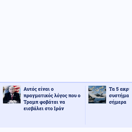
Αυτός είναι ο
Τα 5 ακρι
πραγματικός λόγος που ο
συστήματ
Τραμπ φοβάται να
σήμερα
εισβάλει στο Ιράν