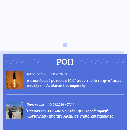
ΡΟΗ
Κοινωνία
10.08.2026 - 07:15
Διακοπές ρεύματος σε 10 δήμους της Αττικής σήμερα
Δευτέρα – Αναλυτικά οι περιοχές
Οικονομία
10.08.2026 - 07:14
Έπεσαν 320.000 «καρφωτές» για φοροδιαφυγή:
«Καταιγίδα» από την ΑΑΔΕ σε νησιά και παραλίες