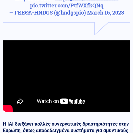
pic.twitter.com/PtfWXfkQNq
— ΓΕΕΘΑ-HNDGS (@hndgspio)
March 16, 2023
Η IAI διεξάγει πολλές συνεργατικές δραστηριότητες στην
Ευρώπη, όπως αποδεδειγμένα συστήματα για αμυντικούς