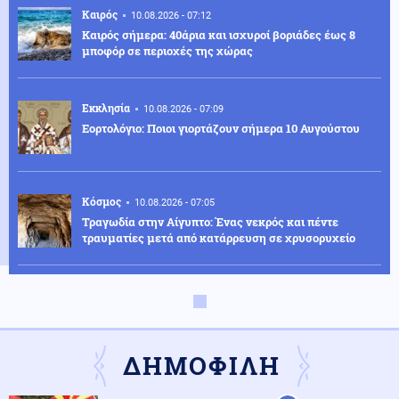
Καιρός
10.08.2026 - 07:12
Καιρός σήμερα: 40άρια και ισχυροί βοριάδες έως 8
μποφόρ σε περιοχές της χώρας
Εκκλησία
10.08.2026 - 07:09
Εορτολόγιο: Ποιοι γιορτάζουν σήμερα 10 Αυγούστου
Κόσμος
10.08.2026 - 07:05
Τραγωδία στην Αίγυπτο: Ένας νεκρός και πέντε
τραυματίες μετά από κατάρρευση σε χρυσορυχείο
Κόσμος
09.08.2026 - 23:58
Ντάνιελ Κίναχαν: Εκδόθηκε στην Ιρλανδία ο
φερόμενος ως αρχηγός πανίσχυρου κυκλώματος
οργανωμένου εγκλήματος στην Ευρώπη
ΔΗΜΟΦΙΛΗ
Κόσμος
09.08.2026 - 23:56