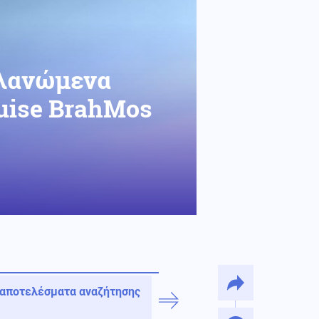
πλανώμενα
uise BrahMos
 αποτελέσματα αναζήτησης