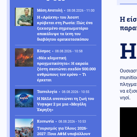
Μέση Ανατολή
08.08.2026 - 11:00
Η «Αράχνη» του Άσαντ
Η είσ
κρύβεται στη Ρωσία: Πώς ένα
παρα
ξεχασμένο σημειωματάριο
αποκάλυψε τα ίχνη του
διαβόητου αρχικατασκόπου
Η
Κόσμος
08.08.2026 - 10:58
«Νέα κλιματική
πραγματικότητα»: Η ακραία
ζέστη σκοτώνει σχεδόν 500.000
Ουσιαστ
ανθρώπους τον χρόνο – Τι
munitio
έρχεται
πληγμα
να εξισ
Τεχνολογία
08.08.2026 - 10:55
νησί.
H NASA ανανεώνει τη ζωή του
Voyager 2 με μια «Μεγάλη
Έκρηξη»
Κοινωνία
08.08.2026 - 10:53
Tουρισμός για Όλους 2026-
2027: Ποια ΑΦΜ υποβάλλουν