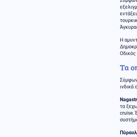
Σύμφων
Κόσμος
08.08.2026 - 10:03
εξελιγμ
Η ναυτιλία μπροστά σε υψηλό
εντάξει
ρίσκο και στη Μαύρη Θάλασσα
τουρκι
– Αυξημένα ναύλα και
ασφάλιστρα πολέμου
Άγκυρα
Κοινωνία
08.08.2026 - 09:58
Η αμυν
Τέλος οι πινακίδες
Δημοκρα
αυτοκινήτων στην Ελλάδα
Οδικός
Τα ο
Κόσμος
08.08.2026 - 09:53
Συνετρίβη πυροσβεστικό
ελικόπτερο ενώ επιχειρούσε σε
Σύμφων
μεγάλη δασική πυρκαγιά στη
ινδικά 
Γιούτα
Nagastr
Οικονομία
08.08.2026 - 09:41
τα ξεχω
Χρηματιστήριο Αθηνών:
cruise.
Αντίστροφη μέτρηση 30
ημερών για την αναβάθμιση
συστήμ
Κόσμος
08.08.2026 - 09:37
Πύραυλ