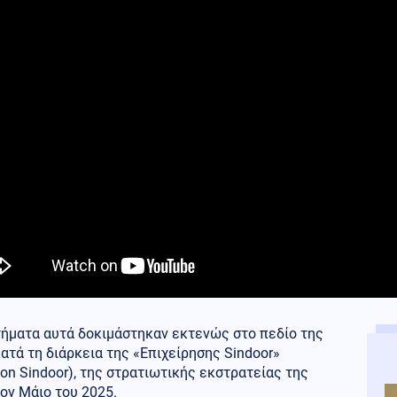
τήματα αυτά δοκιμάστηκαν εκτενώς στο πεδίο της
ατά τη διάρκεια της «Επιχείρησης Sindoor»
ion Sindoor), της στρατιωτικής εκστρατείας της
τον Μάιο του 2025.