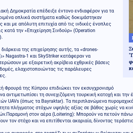
ιακή Δημοκρατία επέδειξε έντονο ενδιαφέρον για τα
ριμένα οπλικά συστήματα καθώς δοκιμάστηκαν
 και με απόλυτη επιτυχία από τις ινδικές ένοπλες
ς κατά την «Επιχείρηση Σινδούρ» (Operation
).
Ξ
 διάρκεια της επιχείρησης αυτής, τα «drones-
"
ι» Nagastra-1 και SkyStriker κατάφεραν να
φ
τερώσουν με εξαιρετική ακρίβεια εχθρικές βάσεις
κ
οδομές, ελαχιστοποιώντας τις παράλευρες
ες.
κή Φρουρά της Κύπρου επιδιώκει τον εκσυγχρονισμό
 να αντιμετωπίσει τη συνεχιζόμενη τουρκική κατοχή και την
κών UAVs (όπως τα Bayraktar). Τα περιπλανώμενα πυρομαχικ
τητα πλήγματος στόχων υψηλής αξίας σε βάθος χωρίς να κι
ών.Παραμονή στον αέρα (Loitering): Μπορούν να πετούν πάνω
ουν τον στόχο και να επιτίθενται ακαριαία, δίνοντας τεράστ