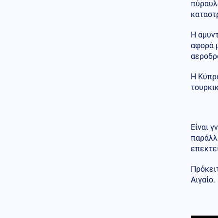
25 χρόνια φυλάκιση σε
πύραυλο
μεθυσμένη που σκότωσε σε
καταστ
τροχαίο νύφη λίγες ώρες μετά
τον γάμο της (βίντεο)
Η αμυντ
αφορά μ
Εσωτερική Ασφάλεια
08.08.2026 - 09:31
αεροδρ
Οριοθετήθηκε η πυρκαγιά στα
Αχλάδια Σητείας – Πολύ
Η Κύπρο
υψηλός κίνδυνος πυρκαγιάς
τουρκι
σήμερα σε όλη την Κρήτη
Κοινωνία
08.08.2026 - 09:22
Πόρτο Γερμενό: Ο εφιάλτης που
Είναι γ
θύμισε «Μάτι» και ο αγώνας
παράλλ
για τις αποζημιώσεις
επεκτε
Οικονομία
08.08.2026 - 09:17
Από 2.000 έως 10.000 ευρώ τον
Πρόκειτ
μήνα: Ποια επαγγέλματα
Αιγαίο.
δίνουν τους καλύτερους
μισθούς στην Ελλάδα το 2026