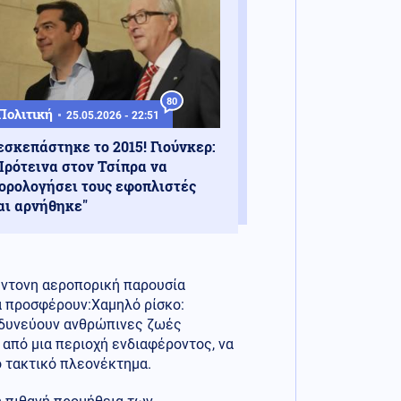
80
Πολιτική
25.05.2026 - 22:51
εσκεπάστηκε το 2015! Γιούνκερ:
Πρότεινα στον Τσίπρα να
ορολογήσει τους εφοπλιστές
αι αρνήθηκε"
 έντονη αεροπορική παρουσία
ά προσφέρουν:Χαμηλό ρίσκο:
νδυνεύουν ανθρώπινες ζωές
 από μια περιοχή ενδιαφέροντος, να
ιο τακτικό πλεονέκτημα.