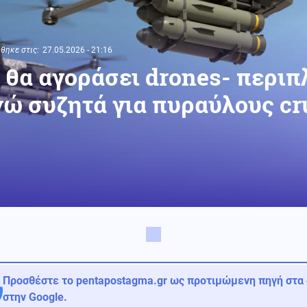
θηκε στις:
27.05.2026 - 21:16
ς θα αγοράσει drones- περι
ώ συζητά για πυραύλους cr
Προσθέστε το pentapostagma.gr ως προτιμώμενη πηγή στα
στην Google.