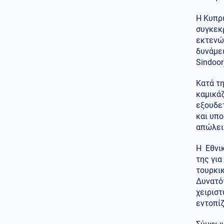
Η Κυπρ
Κοινωνία
08.08.2026 - 10:27
συγκεκ
Απόπειρα φόνου σε μοναστήρι:
6ημερη κράτηση στον μοναχό –
εκτενώς
Τι προηγήθηκε
δυνάμει
Sindoor
Οικονομία
08.08.2026 - 10:25
Ο «χάρτης» των πληρωμών από
Κατά τη
τον e-ΕΦΚΑ και τη ΔΥΠΑ έως
καμικάζ
τις 14 Αυγούστου
εξουδε
Κοινωνία
και υπ
08.08.2026 - 10:22
Λάρισα: Μικρή βελτίωση για
απώλει
τον 43χρονο που
τραυματίστηκε με ηλεκτρικό
Η Εθνι
πατίνι - Παραμένει
της για
διασωληνωμένος
τουρκι
Δυνατό
Πνευματικά ωφέλιμα
08.08.2026 - 10:19
χειριστ
Άγιος Αιμιλιανός Επίσκοπος
εντοπίζ
Κυζίκου ο Ομολογητής