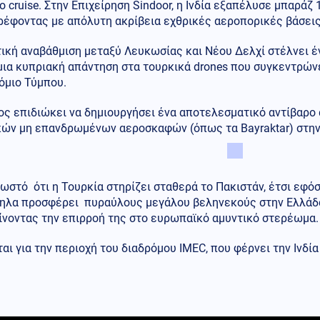
 cruise. Στην Επιχείρηση Sindoor, η Ινδία εξαπέλυσε μπαρά
ρέφοντας με απόλυτη ακρίβεια εχθρικές αεροπορικές βάσεις
ική αναβάθμιση μεταξύ Λευκωσίας και Νέου Δελχί στέλνει έ
ια κυπριακή απάντηση στα τουρκικά drones που συγκεντρών
όμιο Τύμπου.
ς επιδιώκει να δημιουργήσει ένα αποτελεσματικό αντίβαρο 
κών μη επανδρωμένων αεροσκαφών (όπως τα Bayraktar) στην
νωστό ότι η Τουρκία στηρίζει σταθερά το Πακιστάν, έτσι εφόσο
ηλα προσφέρει πυραύλους μεγάλου βεληνεκούς στην Ελλάδα
ίνοντας την επιρροή της στο ευρωπαϊκό αμυντικό στερέωμα
αι για την περιοχή του διαδρόμου IMEC, που φέρνει την Ινδί