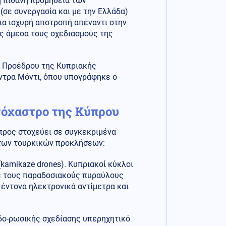
η πιθανή προμήθεια των
(σε συνεργασία και με την Ελλάδα)
ια ισχυρή αποτροπή απέναντι στην
ς άμεσα τους σχεδιασμούς της
υ Προέδρου της Κυπριακής
ντρα Μόντι, όπου υπογράφηκε ο
τόχαστρο της Κύπρου
προς στοχεύει σε συγκεκριμένα
ι των τουρκικών προκλήσεων:
kamikaze drones). Κυπριακοί κύκλοι
με τους παραδοσιακούς πυραύλους
 έντονα ηλεκτρονικά αντίμετρα και
νδο-ρωσικής σχεδίασης υπερηχητικό