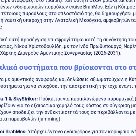
α με αναφορές, στο τραπέζι των συζητήσεων βρίσκεται και 
ένων ινδο-ρωσικών πυραύλων cruise BrahMos. Εάν η Κύπρος 
 τέτοιους πυραύλους στο οπλοστάσιό της, θα δημιουργήσει μ
κή ναυτική υπεροχή στην Ανατολική Μεσόγειο, αμφισβητώντα
ς
τική αυτή προσέγγιση επισφραγίστηκε κατά τη συνάντηση το
τίας, Νίκου Χριστοδουλίδη, με τον Ινδό Πρωθυπουργό, Ναρέ
 Χάρτης Διμερούς Αμυντικής Συνεργασίας (2026-2031).
πλικά συστήματα που βρίσκονται στο σ
α με αμυντικές αναφορές και δηλώσεις αξιωματούχων, η Κύ
συστήματα για να ενισχύσει την αποτρεπτική της ισχύ έναντ
a-1 & SkyStriker:
Πρόκειται για περιπλανώμενα πυρομαχικά (
ρίζουν για το εξαιρετικά χαμηλό τους κόστος σε σύγκριση 
 Έχουν αποδείξει την ανθεκτικότητά τους σε περιβάλλοντα με
ατα παρεμβολών (jamming).
οι BrahMos:
Υπάρχει έντονο ενδιαφέρον για τον κορυφαίο ι