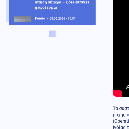
αίτηση σήμερα – Πότε εκπνέει
η προθεσμία
Ρωσία
08.08.2026 - 10:51
Ρωσία: Στις φλόγες διυλιστήριο
πετρελαίου έπειτα από
ουκρανική επίθεση με drones
Εσωτερική Ασφάλεια
08.08.2026 - 10:43
Πυρκαγιά σε ακατοίκητο κτήριο
στην Κουμουνδούρου,
απεγκλωβίστηκε ένα άτομο
Πολιτική
08.08.2026 - 10:35
Χαρδαλιάς: Καμία
ανεμογεννήτρια σε καμένες
και αναδασωτέες περιοχές της
Αττικής
Τα συσ
Κοινωνία
08.08.2026 - 10:31
μάχης κ
«Διακοπές στην Αίγινα» του
(Operat
1958: Η ταινία χρονοκάψουλα
Ινδίας 
μιας Ελλάδας που χάθηκε