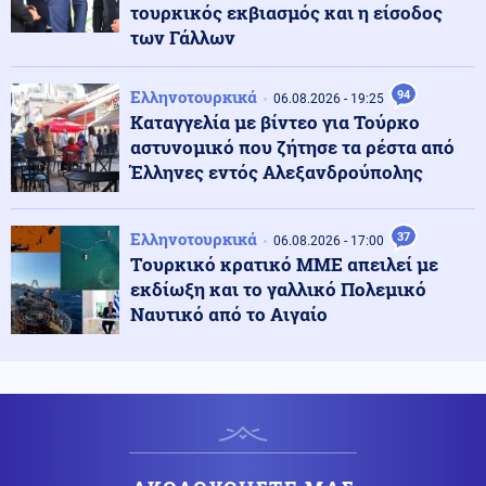
τουρκικός εκβιασμός και η είσοδος
Κόσμος
06.08.2026 - 23:07
των Γάλλων
Ξεκινά δελτίο νερού στο Πουέρτο Ρίκο λόγω της
ξηρασίας
Ελληνοτουρκικά
94
06.08.2026 - 19:25
Καταγγελία με βίντεο για Τούρκο
Κοινωνία
06.08.2026 - 23:06
αστυνομικό που ζήτησε τα ρέστα από
Διατάχθηκε ΕΔΕ για τους αστυνομικούς που
Έλληνες εντός Αλεξανδρούπολης
εμπλέκονται στην υπόθεση της 75χρονης στα Χανιά
Ελληνοτουρκικά
37
06.08.2026 - 17:00
Κόσμος
06.08.2026 - 23:04
Tουρκικό κρατικό ΜΜΕ απειλεί με
Τουρκία: Σχέδιο διάσωσης για δύο ιστορικά ορθόδοξα
εκδίωξη και το γαλλικό Πολεμικό
μοναστήρια της Τραπεζούντας
Ναυτικό από το Αιγαίο
Κόσμος
06.08.2026 - 23:02
Ο Ερντογάν θα επισκεφτεί τη Σαουδική Αραβία την
Παρασκευή
Ελληνοτουρκικά
06.08.2026 - 22:59