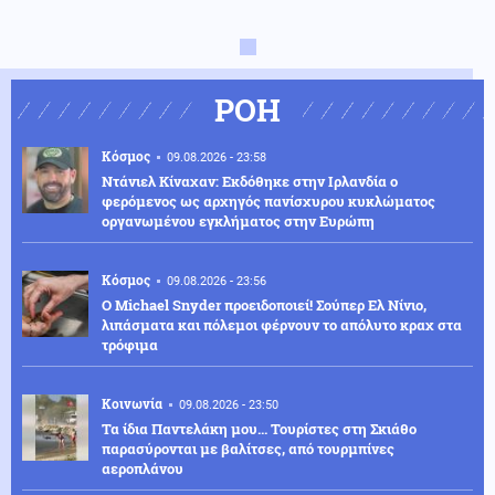
ΡΟΗ
Κόσμος
09.08.2026 - 23:58
Ντάνιελ Κίναχαν: Εκδόθηκε στην Ιρλανδία ο
φερόμενος ως αρχηγός πανίσχυρου κυκλώματος
οργανωμένου εγκλήματος στην Ευρώπη
Κόσμος
09.08.2026 - 23:56
Ο Michael Snyder προειδοποιεί! Σούπερ Ελ Νίνιο,
λιπάσματα και πόλεμοι φέρνουν το απόλυτο κραχ στα
τρόφιμα
Κοινωνία
09.08.2026 - 23:50
Τα ίδια Παντελάκη μου... Τουρίστες στη Σκιάθο
παρασύρονται με βαλίτσες, από τουρμπίνες
αεροπλάνου