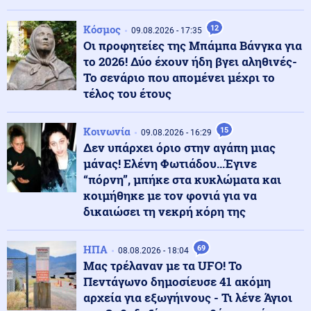
Κοινωνία
09.08.2026 - 23:14
Κλήρωση Τζόκερ 9/8/26: Τα νούμερα που κερδίζουν
Κόσμος
12
09.08.2026 - 17:35
Οι προφητείες της Μπάμπα Βάνγκα για
το 2026! Δύο έχουν ήδη βγει αληθινές-
Κοινωνία
Το σενάριο που απομένει μέχρι το
09.08.2026 - 23:08
Κυκλοφοριακές ρυθμίσεις στη λεωφόρο Σχιστού, λόγω
τέλος του έτους
εκτέλεσης εργασιών
Κοινωνία
15
09.08.2026 - 16:29
Δεν υπάρχει όριο στην αγάπη μιας
Ένοπλες Συρράξεις
09.08.2026 - 23:05
μάνας! Ελένη Φωτιάδου...Έγινε
Νέες επιθέσεις των Χούθι στην πόλη Μόχα
“πόρνη”, μπήκε στα κυκλώματα και
κοιμήθηκε με τον φονιά για να
δικαιώσει τη νεκρή κόρη της
Πολιτική
09.08.2026 - 23:02
ΠΑΣΟΚ για το θάνατο του Νίκου Καλογερόπουλου:
«Ανήσυχο και ασυμβίβαστο πνεύμα»
ΗΠΑ
69
08.08.2026 - 18:04
Μας τρέλαναν με τα UFO! Το
Πεντάγωνο δημοσίευσε 41 ακόμη
Πολιτική
09.08.2026 - 22:51
αρχεία για εξωγήινους - Τι λένε Άγιοι
ΣΥΡΙΖΑ για Νίκο Καλογερόπουλο: Υπηρέτησε την τέχνη