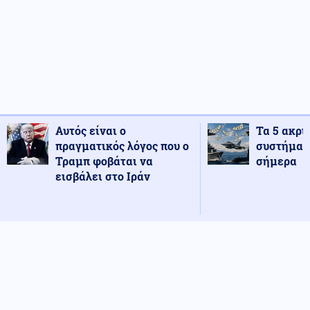
Αυτός είναι ο
Τα 5 ακρι
πραγματικός λόγος που ο
συστήματ
Τραμπ φοβάται να
σήμερα
εισβάλει στο Ιράν