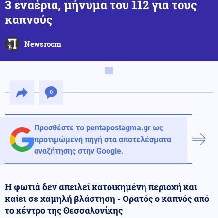
3 εναέρια, μήνυμα του 112 για τους
καπνούς
Newsroom
0
Προσθέστε το pentapostagma.gr ως
προτιμώμενη πηγή στα αποτελέσματα
αναζήτησης στην Google.
Η φωτιά δεν απειλεί κατοικημένη περιοχή και
καίει σε χαμηλή βλάστηση - Ορατός ο καπνός από
το κέντρο της Θεσσαλονίκης