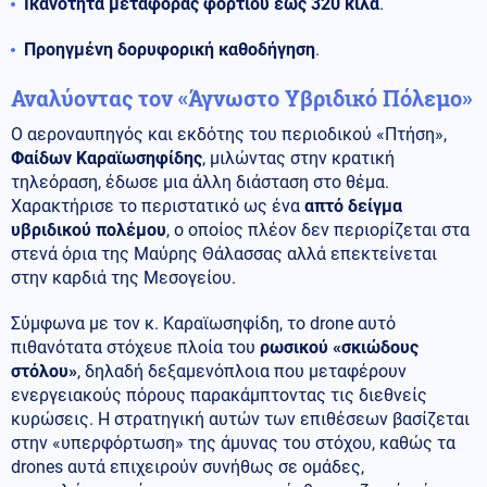
Ικανότητα μεταφοράς φορτίου έως 320 κιλά
.
Προηγμένη δορυφορική καθοδήγηση
.
Αναλύοντας τον «Άγνωστο Υβριδικό Πόλεμο»
Ο αεροναυπηγός και εκδότης του περιοδικού «Πτήση»,
Φαίδων Καραϊωσηφίδης
, μιλώντας στην κρατική
τηλεόραση, έδωσε μια άλλη διάσταση στο θέμα.
Χαρακτήρισε το περιστατικό ως ένα
απτό δείγμα
υβριδικού πολέμου
, ο οποίος πλέον δεν περιορίζεται στα
στενά όρια της Μαύρης Θάλασσας αλλά επεκτείνεται
στην καρδιά της Μεσογείου.
Σύμφωνα με τον κ. Καραϊωσηφίδη, το drone αυτό
πιθανότατα στόχευε πλοία του
ρωσικού «σκιώδους
στόλου»
, δηλαδή δεξαμενόπλοια που μεταφέρουν
ενεργειακούς πόρους παρακάμπτοντας τις διεθνείς
κυρώσεις. Η στρατηγική αυτών των επιθέσεων βασίζεται
στην «υπερφόρτωση» της άμυνας του στόχου, καθώς τα
drones αυτά επιχειρούν συνήθως σε ομάδες,