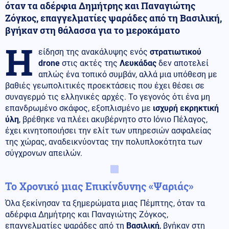
όταν τα αδέρφια Δημήτρης και Παναγιώτης
Ζόγκος, επαγγελματίες ψαράδες από τη Βασιλική,
βγήκαν στη θάλασσα για το μεροκάματο
Η
είδηση της ανακάλυψης ενός
στρατιωτικού
drone
στις ακτές της
Λευκάδας
δεν αποτελεί
απλώς ένα τοπικό συμβάν, αλλά μια υπόθεση με
βαθιές γεωπολιτικές προεκτάσεις που έχει θέσει σε
συναγερμό τις ελληνικές αρχές. Το γεγονός ότι ένα μη
επανδρωμένο σκάφος, εξοπλισμένο με
ισχυρή εκρηκτική
ύλη
, βρέθηκε να πλέει ακυβέρνητο στο Ιόνιο Πέλαγος,
έχει κινητοποιήσει την ελίτ των υπηρεσιών ασφαλείας
της χώρας, αναδεικνύοντας την πολυπλοκότητα των
σύγχρονων απειλών.
Το Χρονικό μιας Επικίνδυνης «Ψαριάς»
Όλα ξεκίνησαν τα ξημερώματα μιας Πέμπτης, όταν τα
αδέρφια Δημήτρης και Παναγιώτης Ζόγκος,
επαγγελματίες ψαράδες από τη
Βασιλική
, βγήκαν στη