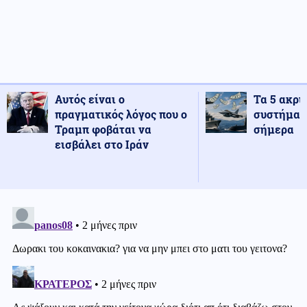
Αυτός είναι ο
Τα 5 ακρι
πραγματικός λόγος που ο
συστήματ
Τραμπ φοβάται να
σήμερα
εισβάλει στο Ιράν