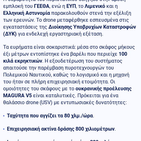
εμπλοκή του
ΓΕΕΘΑ
, ενώ η
ΕΥΠ
, το
Λιμενικό
και η
Ελληνική Αστυνομία
παρακολουθούν στενά την εξέλιξη
των ερευνών. Το drone μεταφέρθηκε εσπευσμένα στις
εγκαταστάσεις της
Διοίκησης Υποβρυχίων Καταστροφών
(ΔΥΚ)
για ενδελεχή εργαστηριακή εξέταση.
Τα ευρήματα είναι σοκαριστικά: μέσα στο σκάφος μήκους
έξι μέτρων εντοπίστηκε ένα βαρέλι που περιείχε
100
κιλά εκρηκτικών
. Η εξουδετέρωση του συστήματος
απαιτούσε την παρέμβαση πυροτεχνουργών του
Πολεμικού Ναυτικού, καθώς το λογισμικό και η μηχανή
του ήταν σε πλήρη επιχειρησιακή ετοιμότητα. Οι
ομοιότητες του σκάφους με το
ουκρανικής προέλευσης
MAGURA V5
είναι καταλυτικές. Πρόκειται για ένα
θαλάσσιο drone (USV) με εντυπωσιακές δυνατότητες:
Ταχύτητα που αγγίζει τα 80 χλμ./ώρα
.
Επιχειρησιακή ακτίνα δράσης 800 χιλιομέτρων
.