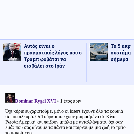
Αυτός είναι ο
Τα 5 ακρι
πραγματικός λόγος που ο
συστήματ
Τραμπ φοβάται να
σήμερα
εισβάλει στο Ιράν