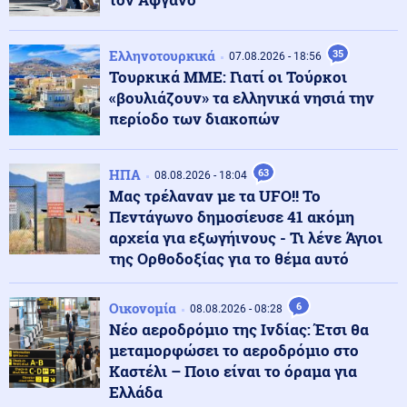
Κοινωνία
08.08.2026 - 23:15
Ελληνοτουρκικά
35
07.08.2026 - 18:56
Συγκλονιστικό τροχαίο: Αυτοκίνητο συγκρούστηκε με
Τουρκικά ΜΜΕ: Γιατί οι Τούρκοι
μηχανή αστυνομικών της ΔΙΑΣ στο Λαγονήσι
«βουλιάζουν» τα ελληνικά νησιά την
περίοδο των διακοπών
Ένοπλες Συρράξεις
08.08.2026 - 23:06
Καταγγελία για νυχτερινή είσοδο ισραηλινών
ΗΠΑ
63
08.08.2026 - 18:04
στρατευμάτων σε χωριό του Λιβάνου - Τι απαντά το
Μας τρέλαναν με τα UFO!! Το
Ισραήλ
Πεντάγωνο δημοσίευσε 41 ακόμη
αρχεία για εξωγήινους - Τι λένε Άγιοι
Ελληνοτουρκικά
08.08.2026 - 23:00
της Ορθοδοξίας για το θέμα αυτό
Ανάλυση: Η Ελληνική αντίδραση μετά την τριμερή
συμφωνία Τουρκίας-Πακιστάν-Σ. Αραβίας στη Μέκκα
Οικονομία
6
08.08.2026 - 08:28
Νέο αεροδρόμιο της Ινδίας: Έτσι θα
Κόσμος
08.08.2026 - 22:53
μεταμορφώσει το αεροδρόμιο στο
Η Τουρκία ζητά "μορατόριουμ" Ρωσίας - Ουκρανίας
Καστέλι – Ποιο είναι το όραμα για
στις επιθέσεις κατά εμπορικών πλοίων στη Μαύρη
Ελλάδα
Θάλασσα