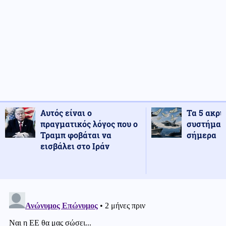
Αυτός είναι ο
Τα 5 ακρι
πραγματικός λόγος που ο
συστήματ
Τραμπ φοβάται να
σήμερα
εισβάλει στο Ιράν