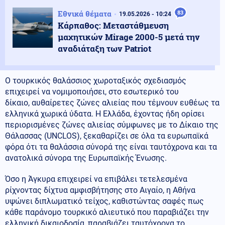
Εθνικά θέματα
83
19.05.2026 - 10:24
Κάρπαθος: Μεταστάθμευση
μαχητικών Mirage 2000-5 μετά την
αναδιάταξη των Patriot
Ο τουρκικός θαλάσσιος χωροταξικός σχεδιασμός
επιχειρεί να νομιμοποιήσει, στο εσωτερικό του
δίκαιο, αυθαίρετες ζώνες αλιείας που τέμνουν ευθέως τα
ελληνικά χωρικά ύδατα. Η Ελλάδα, έχοντας ήδη ορίσει
περιορισμένες ζώνες αλιείας σύμφωνες με το Δίκαιο της
Θάλασσας (UNCLOS), ξεκαθαρίζει σε όλα τα ευρωπαϊκά
φόρα ότι τα θαλάσσια σύνορά της είναι ταυτόχρονα και τα
ανατολικά σύνορα της Ευρωπαϊκής Ένωσης.
Όσο η Άγκυρα επιχειρεί να επιβάλει τετελεσμένα
ρίχνοντας δίχτυα αμφισβήτησης στο Αιγαίο, η Αθήνα
υψώνει διπλωματικό τείχος, καθιστώντας σαφές πως
κάθε παράνομο τουρκικό αλιευτικό που παραβιάζει την
ελληνική δικαιοδοσία, παραβιάζει ταυτόχρονα το