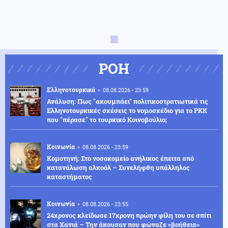
ΡΟΗ
Ελληνοτουρκικά
08.08.2026 - 23:59
Ανάλυση: Πως "ακουμπάει" πολιτικοστρατιωτικά τις
Ελληνοτουρκικές σχέσεις το νομοσχέδιο για το PKK
που "πέρασε" το τουρκικό Κοινοβούλιο;
Κοινωνία
08.08.2026 - 23:59
Κομοτηνή: Στο νοσοκομείο ανήλικος έπειτα από
κατανάλωση αλκοόλ – Συνελήφθη υπάλληλος
καταστήματος
Κοινωνία
08.08.2026 - 23:55
24χρονος κλείδωσε 17χρονη πρώην φίλη του σε σπίτι
στα Χανιά – Την άκουσαν που φώναζε «βοήθεια»