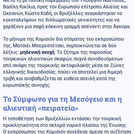
Μετά τη μετωπική παρέμβαση του Υπουργού Ναυτιλίας,
Βασίλη Κικίλια, προς τον Ευρωπαίο επίτροπο Αλιείας και
Ωκεανών, Κώστα Καδή, οι Βρυξέλλες αναγκάστηκαν να
εγκαταλείψουν τις διπλωματικές γενικότητες και να
χαράξουν μια σαφή κόκκινη γραμμή απέναντι στην Άγκυρα.
Το μήνυμα της Κομισιόν δια στόματος του εκπροσώπου
της, Ματσιέι Μπερεστέτσκι, συμπυκνώνεται σε δύο
λέξεις:
μηδενική ανοχή
. Το ζήτημα της παρουσίας
τουρκικών αλιευτικών σκαφών, συχνά συνοδευόμενων
από σκάφη της τουρκικής ακτοφυλακής μέσα σε ζώνες
ελληνικής δικαιοδοσίας, παύει να αποτελεί μια διμερή
τριβή και αναβαθμίζεται σε ευθεία απειλή κατά της
ευρωπαϊκής συνοχής.
Το Σύμφωνο για τη Μεσόγειο και η
αλιευτική «πειρατεία»
Η τοποθέτηση των Βρυξελλών εντάσσει την τουρκική
προκλητικότητα στο σκληρό νομικό πλαίσιο της Ένωσης.
Ο εκπρόσωπος της Κομισιόν συνέδεσε άμεσα τη συζήτηση