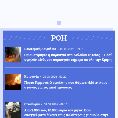
ΡΟΗ
Εσωτερική Ασφάλεια
08.08.2026 - 09:31
Οριοθετήθηκε η πυρκαγιά στα Αχλάδια Σητείας – Πολύ
υψηλός κίνδυνος πυρκαγιάς σήμερα σε όλη την Κρήτη
Κοινωνία
08.08.2026 - 09:22
Πόρτο Γερμενό: Ο εφιάλτης που θύμισε «Μάτι» και ο
αγώνας για τις αποζημιώσεις
Οικονομία
08.08.2026 - 09:17
Από 2.000 έως 10.000 ευρώ τον μήνα: Ποια
επαγγέλματα δίνουν τους καλύτερους μισθούς στην