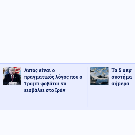
Αυτός είναι ο
Τα 5 ακρι
πραγματικός λόγος που ο
συστήματ
Τραμπ φοβάται να
σήμερα
εισβάλει στο Ιράν