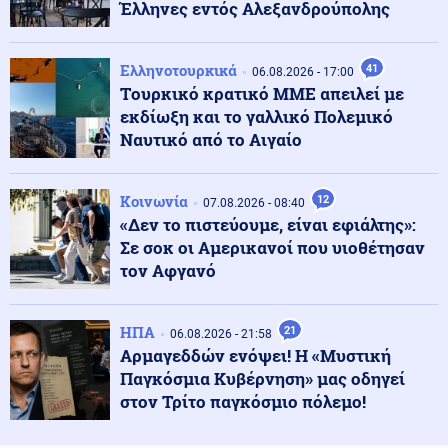
Έλληνες εντός Αλεξανδρούπολης
Κοινωνία
08.08.2026 - 08:57
Βουλιάζουν τα λιμάνια της Αττικής, πάνω από 56.000
Ελληνοτουρκικά
41
06.08.2026 - 17:00
επιβάτες αναχωρούν σήμερα για τα νησιά, στο
Tουρκικό κρατικό ΜΜΕ απειλεί με
«κόκκινο» ο Πειραιάς
εκδίωξη και το γαλλικό Πολεμικό
Ναυτικό από το Αιγαίο
Οικονομία
08.08.2026 - 08:55
Αντίστροφη μέτρηση για τα οικονομικά μεγέθη της
Motor Oil
Κοινωνία
12
07.08.2026 - 08:40
«Δεν το πιστεύουμε, είναι εφιάλτης»:
Σε σοκ οι Αμερικανοί που υιοθέτησαν
Κόσμος
08.08.2026 - 08:53
τον Αφγανό
Συνοριακούς έλεγχους με την Ιταλία επέβαλε η
Μαδρίτη ύστερα από σκληρό μπρα ντε φερ Μελόνι –
Σάντσεθ
ΗΠΑ
21
06.08.2026 - 21:58
Αρμαγεδδών ενόψει! Η «Μυστική
Κόσμος
Παγκόσμια Κυβέρνηση» μας οδηγεί
08.08.2026 - 08:48
Μαύρη Θάλασσα: Η πιο επικίνδυνη θαλάσσια ζώνη για
στον Τρίτο παγκόσμιο πόλεμο!
την εμπορική ναυτιλία, στο στόχαστρο πλοία και
πληρώματα