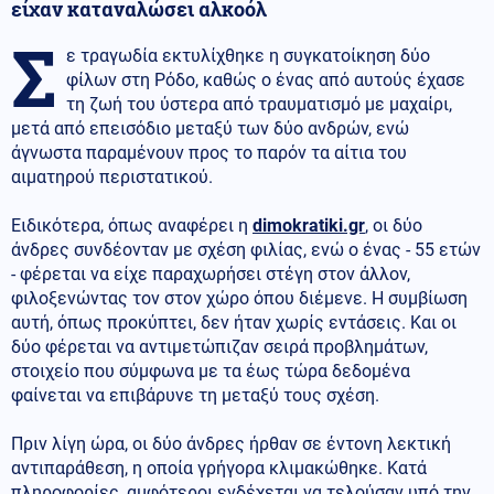
είχαν καταναλώσει αλκοόλ
Σ
ε τραγωδία εκτυλίχθηκε η συγκατοίκηση δύο
φίλων στη Ρόδο, καθώς ο ένας από αυτούς έχασε
τη ζωή του ύστερα από τραυματισμό με μαχαίρι,
μετά από επεισόδιο μεταξύ των δύο ανδρών, ενώ
άγνωστα παραμένουν προς το παρόν τα αίτια του
αιματηρού περιστατικού.
Ειδικότερα, όπως αναφέρει η
dimokratiki.gr
, οι δύο
άνδρες συνδέονταν με σχέση φιλίας, ενώ ο ένας - 55 ετών
- φέρεται να είχε παραχωρήσει στέγη στον άλλον,
φιλοξενώντας τον στον χώρο όπου διέμενε. Η συμβίωση
αυτή, όπως προκύπτει, δεν ήταν χωρίς εντάσεις. Και οι
δύο φέρεται να αντιμετώπιζαν σειρά προβλημάτων,
στοιχείο που σύμφωνα με τα έως τώρα δεδομένα
φαίνεται να επιβάρυνε τη μεταξύ τους σχέση.
Πριν λίγη ώρα, οι δύο άνδρες ήρθαν σε έντονη λεκτική
αντιπαράθεση, η οποία γρήγορα κλιμακώθηκε. Κατά
πληροφορίες, αμφότεροι ενδέχεται να τελούσαν υπό την