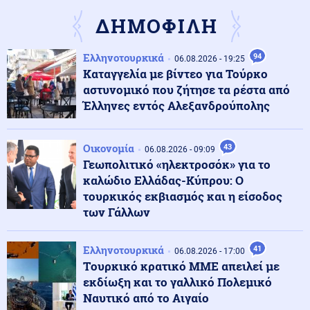
ΔΗΜΟΦΙΛΗ
Κοινωνία
07.08.2026 - 16:36
Ελληνοτουρκικά
94
Στο φουλ η έξοδος των εκδρομέων: Το αδιαχώρητο σε
06.08.2026 - 19:25
λιμάνια και σταθμούς
Καταγγελία με βίντεο για Τούρκο
αστυνομικό που ζήτησε τα ρέστα από
Έλληνες εντός Αλεξανδρούπολης
Κοινωνία
07.08.2026 - 16:30
ΥΠΑΑΤ: Επιπλέον 12,5 εκατ. ευρώ στις Περιφέρειες για
την ενίσχυση της βιοασφάλειας
Οικονομία
43
06.08.2026 - 09:09
Γεωπολιτικό «ηλεκτροσόκ» για το
καλώδιο Ελλάδας-Κύπρου: Ο
ΗΠΑ
07.08.2026 - 16:28
τουρκικός εκβιασμός και η είσοδος
Ξεμένουν και από σύγχρονα υποβρύχια οι ΗΠΑ μετά
των Γάλλων
την απόσυρση του κλάσης Los Angeles υποβρυχίου
USS San Juan
Ελληνοτουρκικά
41
06.08.2026 - 17:00
Tουρκικό κρατικό ΜΜΕ απειλεί με
Κόσμος
07.08.2026 - 16:15
εκδίωξη και το γαλλικό Πολεμικό
Συναγερμός στις αμερικανικές μυστικές υπηρεσίες:
Πιθανό περιορισμένο πλήγμα της Μόσχας σε μέλος
Ναυτικό από το Αιγαίο
του ΝΑΤΟ