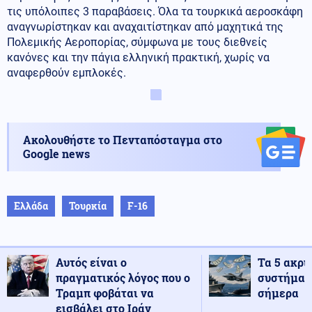
τις υπόλοιπες 3 παραβάσεις. Όλα τα τουρκικά αεροσκάφη
αναγνωρίστηκαν και αναχαιτίστηκαν από μαχητικά της
Πολεμικής Αεροπορίας, σύμφωνα με τους διεθνείς
κανόνες και την πάγια ελληνική πρακτική, χωρίς να
αναφερθούν εμπλοκές.
Ακολουθήστε το Πενταπόσταγμα στο
Google news
Ελλάδα
Τουρκία
F-16
Αυτός είναι ο
Τα 5 ακρι
πραγματικός λόγος που ο
συστήματ
Τραμπ φοβάται να
σήμερα
εισβάλει στο Ιράν