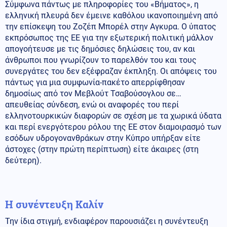
Σύμφωνα πάντως με πληροφορίες του «Βήματος», η
ελληνική πλευρά δεν έμεινε καθόλου ικανοποιημένη από
την επίσκεψη του Ζοζέπ Μπορέλ στην Αγκυρα. Ο ύπατος
εκπρόσωπος της ΕΕ για την εξωτερική πολιτική μάλλον
απογοήτευσε με τις δημόσιες δηλώσεις του, αν και
άνθρωποι που γνωρίζουν το παρελθόν του και τους
συνεργάτες του δεν εξέφραζαν έκπληξη. Οι απόψεις του
πάντως για μια συμφωνία-πακέτο απερρίφθησαν
δημοσίως από τον Μεβλούτ Τσαβούσογλου σε…
απευθείας σύνδεση, ενώ οι αναφορές του περί
ελληνοτουρκικών διαφορών σε σχέση με τα χωρικά ύδατα
και περί ενεργότερου ρόλου της ΕΕ στον διαμοιρασμό των
εσόδων υδρογονανθράκων στην Κύπρο υπήρξαν είτε
άστοχες (στην πρώτη περίπτωση) είτε άκαιρες (στη
δεύτερη).
Η συνέντευξη Καλίν
Την ίδια στιγμή, ενδιαφέρον παρουσιάζει η συνέντευξη