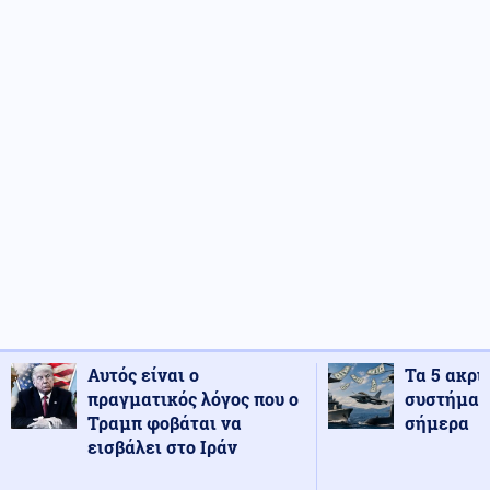
Αυτός είναι ο
Τα 5 ακρι
πραγματικός λόγος που ο
συστήματ
Τραμπ φοβάται να
σήμερα
εισβάλει στο Ιράν