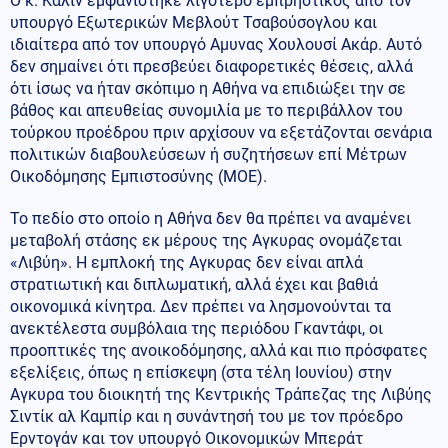
Ο κ. Καλίν εμφανίστηκε λιγότερο εμπρηστικός από τον
υπουργό Εξωτερικών Μεβλούτ Τσαβούσογλου και
ιδιαίτερα από τον υπουργό Αμυνας Χουλουσί Ακάρ. Αυτό
δεν σημαίνει ότι πρεσβεύει διαφορετικές θέσεις, αλλά
ότι ίσως να ήταν σκόπιμο η Αθήνα να επιδιώξει την σε
βάθος και απευθείας συνομιλία με το περιβάλλον του
τούρκου προέδρου πριν αρχίσουν να εξετάζονται σενάρια
πολιτικών διαβουλεύσεων ή συζητήσεων επί Μέτρων
Οικοδόμησης Εμπιστοσύνης (ΜΟΕ).
Το πεδίο στο οποίο η Αθήνα δεν θα πρέπει να αναμένει
μεταβολή στάσης εκ μέρους της Αγκυρας ονομάζεται
«Λιβύη». Η εμπλοκή της Αγκυρας δεν είναι απλά
στρατιωτική και διπλωματική, αλλά έχει και βαθιά
οικονομικά κίνητρα. Δεν πρέπει να λησμονούνται τα
ανεκτέλεστα συμβόλαια της περιόδου Γκαντάφι, οι
προοπτικές της ανοικοδόμησης, αλλά και πιο πρόσφατες
εξελίξεις, όπως η επίσκεψη (στα τέλη Ιουνίου) στην
Αγκυρα του διοικητή της Κεντρικής Τράπεζας της Λιβύης
Σιντίκ αλ Καμπίρ και η συνάντησή του με τον πρόεδρο
Ερντογάν και τον υπουργό Οικονομικών Μπεράτ