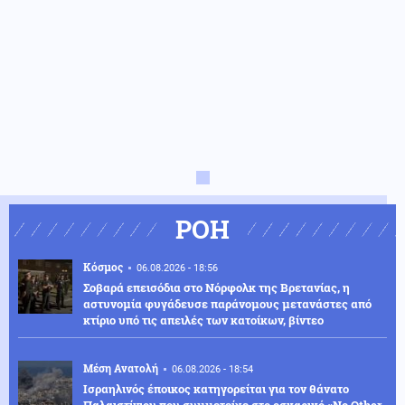
ΡΟΗ
Κόσμος
06.08.2026 - 18:56
Σοβαρά επεισόδια στο Νόρφολκ της Βρετανίας, η
αστυνομία φυγάδευσε παράνομους μετανάστες από
κτίριο υπό τις απειλές των κατοίκων, βίντεο
Μέση Ανατολή
06.08.2026 - 18:54
Ισραηλινός έποικος κατηγορείται για τον θάνατο
Παλαιστίνιου που συμμετείχε στο οσκαρικό «No Other