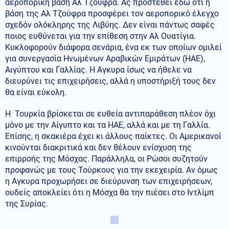
αεροπορική βάση Αλ Τζούφρα. Ας προστεθεί εδώ ότι η
βάση της Αλ Τζούφρα προσφέρει τον αεροπορικό έλεγχο
σχεδόν ολόκληρης της Λιβύης. Δεν είναι πάντως σαφές
ποιος ευθύνεται για την επίθεση στην Αλ Ουατίγια.
Κυκλοφορούν διάφορα σενάρια, ένα εκ των οποίων ομιλεί
για συνεργασία Ηνωμένων Αραβικών Εμιράτων (ΗΑΕ),
Αιγύπτου και Γαλλίας. Η Αγκυρα ίσως να ήθελε να
διευρύνει τις επιχειρήσεις, αλλά η υποστήριξή τους δεν
θα είναι εύκολη.
Η Τουρκία βρίσκεται σε ευθεία αντιπαράθεση πλέον όχι
μόνο με την Αίγυπτο και τα ΗΑΕ, αλλά και με τη Γαλλία.
Επίσης, η σκακιέρα έχει κι άλλους παίκτες. Οι Αμερικανοί
κινούνται διακριτικά και δεν θέλουν ενίσχυση της
επιρροής της Μόσχας. Παράλληλα, οι Ρώσοι συζητούν
προφανώς με τους Τούρκους για την εκεχειρία. Αν όμως
η Αγκυρα προχωρήσει σε διεύρυνση των επιχειρήσεων,
ουδείς αποκλείει ότι η Μόσχα θα την πιέσει στο Ιντλίμπ
της Συρίας.