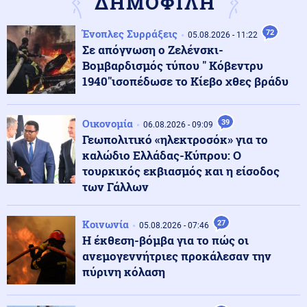
ΔΗΜΟΦΙΛΗ
Ένοπλες Συρράξεις
72
05.08.2026 - 11:22
Οικονομία
06.08.2026 - 18:08
Σε απόγνωση ο Ζελένσκι-
Apollo: Εξαγοράζει την easyJet έναντι 5,7 δισ. λιρών με
Βομβαρδισμός τύπου " Κόβεντρυ
τη στήριξη της οικογένειας Χατζηιωάννου
1940"ισοπέδωσε το Κίεβο χθες βράδυ
Εσωτερική Ασφάλεια
06.08.2026 - 18:04
Οικονομία
39
06.08.2026 - 09:09
Φωτιά στην Κολυμπάδα Σκύρου, επιχειρούν 8
Γεωπολιτικό «ηλεκτροσόκ» για το
αεροσκάφη και δύο ελικόπτερα
καλώδιο Ελλάδας-Κύπρου: Ο
τουρκικός εκβιασμός και η είσοδος
των Γάλλων
Εσωτερική Ασφάλεια
06.08.2026 - 18:02
Καλύτερη η εικόνα της φωτιάς στην Aγία Μαρίνα
Ηλείας, σηκώθηκαν τρία αεροσκάφη, δείτε
Κοινωνία
27
05.08.2026 - 07:46
φωτογραφίες
Η έκθεση-βόμβα για το πώς οι
ανεμογεννήτριες προκάλεσαν την
06.08.2026 - 18:00
πύρινη κόλαση
ΕΝΕΡΓΕΙΑΚΗ ΒΟΜΒΑ ΣΤΗΝ ΜΕΣΟΓΕΙΟ! Η Γαλλία
Meridiam μπαίνει «σφήνα» στην διασύνδεση Ελλάδας-
Κύπρου