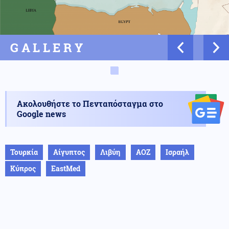
GALLERY
Ακολουθήστε το Πενταπόσταγμα στο
Google news
Τουρκία
Αίγυπτος
Λιβύη
ΑΟΖ
Ισραήλ
Κύπρος
EastMed