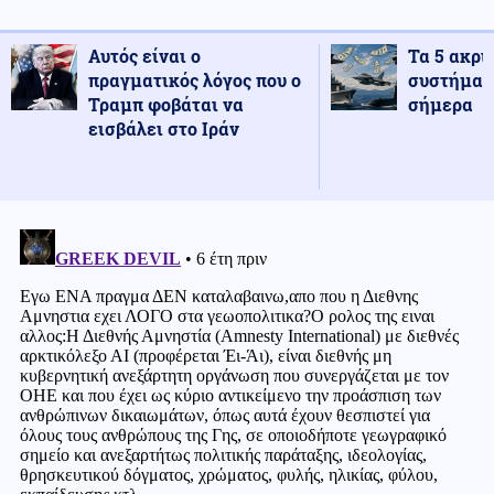
Αυτός είναι ο
Τα 5 ακρι
πραγματικός λόγος που ο
συστήματ
Τραμπ φοβάται να
σήμερα
εισβάλει στο Ιράν