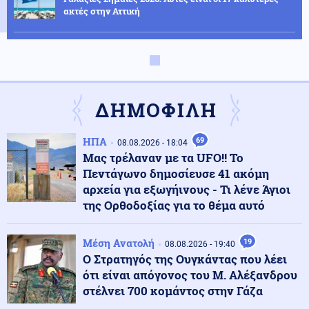
ακτές στην Αττική
Ελληνοτουρκικά
09.08.2026 - 10:48
Δεν έχουν σταματημό οι Τούρκοι: Νέες παραβιάσεις
στο FIR Αθηνών
ΔΗΜΟΦΙΛΗ
Κοινωνία
09.08.2026 - 10:45
ΗΠΑ
69
Πινακίδες κυκλοφορίας με λίγα «κλικ»: Τι αλλάζει σε
08.08.2026 - 18:04
παραγγελία, πληρωμή και έκδοση
Μας τρέλαναν με τα UFO!! Το
Πεντάγωνο δημοσίευσε 41 ακόμη
αρχεία για εξωγήινους - Τι λένε Άγιοι
Καιρός
09.08.2026 - 10:38
της Ορθοδοξίας για το θέμα αυτό
Καθηγητής Καρτάλης: Η Ευρώπη θερμαίνεται
ταχύτερα από άλλες ηπείρους
Μέση Ανατολή
19
08.08.2026 - 19:40
Ο Στρατηγός της Ουγκάντας που λέει
Κόσμος
ότι είναι απόγονος του Μ. Αλέξανδρου
09.08.2026 - 10:30
Συναγερμός στην Ινδονησία: Πυρκαγιά στο όρος
στέλνει 700 κομάντος στην Γάζα
Μπρόμο