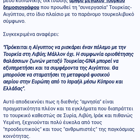
μέσο κοινωνικής δικτύωσης
άρθρο μεγάλου Τούρκου
δημοσιογράφου
που προωθεί τη "συνεργασία" Τουρκίας-
Αιγύπτου, στο ίδιο πλαίσιο με το παράνομο τουρκολιβυκό
σύμφωνο.
Συγκεκριμένα αναφέρει:
"Πρόκειται η Αίγυπτος να ρισκάρει έναν πόλεμο με την
Τουρκία στη Λιβύη; Μάλλον όχι. Η συμφωνία οριοθέτησης
θαλάσσιων ζωνών μεταξύ Τουρκίας-GNA μπορεί να
εξυπηρετήσει και τα συμφέροντα της Αιγύπτου. Θα
μπορούσε να σταματήσει τη μεταφορά φυσικού
αερίου στην Ευρώπη από το Ισραήλ μέσω Κύπρου και
Ελλάδας".
Αυτό αποδεικνύει πως η διεθνής "αμνησία" είναι
πραγματικότητα πλέον και τα εγκλήματα που διαπράττει
το τουρκικό καθεστώς σε Συρία, Λιβύη, Ιράκ και πιθανώς
Υεμένη, ξεχνιούνται πολύ έυκολα από τους
"προοδευτικούς" και τους "ανθρωπιστές" της παγκόσμιας
κοινότητας.