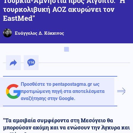
Τουρκία-Αμνηστία προς Αίγυπτο: "Η
τουρκολιβυκή ΑΟΖ ακυρώνει τον
EastMed"
Ευάγγελος Δ. Κόκκινος
114
Προσθέστε το pentapostagma.gr ως
προτιμώμενη πηγή στα αποτελέσματα
αναζήτησης στην Google.
"Τα αμοιβαία συμφέροντα στη Μεσόγειο θα
μπορούσαν ακόμη και να ενώσουν την Άγκυρα και