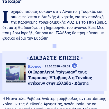
το Κάιρο"
Ι
σχυρές πιέσεις ασκούν στην Αίγυπτο η Τουρκία, και
όπως φαίνεται η Διεθνής Αμνηστία, για την αποδοχή
της παράνομης τουρκολιβυκής ΑΟΖ, με το επιχείρημα
ότι αυτή θα διακόψει τη δημιουργία του αγωγού East Med
που μέσω Ισραήλ, Κύπρου και Ελλάδας θα προμηθεύει με
φυσικό αέριο την Ευρώπη.
ΔΙΑΒΑΣΤΕ ΕΠΙΣΗΣ
Κόσμος
133
25.06.2020 - 08:58
Oι Ισραηλινοί ''πάγωσαν'' τους
Τούρκους: Η Ίμβρος & η Τένεδος
ανήκουν στην Ελλάδα - Χάρτης
Η Ντονατέλα Ροβέρα, Ανώτερη σύμβουλος αντιμετώπισης
κρίσεων της Διεθνούς Αμνηστίας, αναδημοσίευσε σε