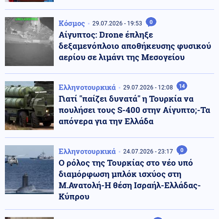
Κόσμος
0
29.07.2026 - 19:53
Αίγυπτος: Drone έπληξε
δεξαμενόπλοιο αποθήκευσης φυσικού
αερίου σε λιμάνι της Μεσογείου
Ελληνοτουρκικά
14
29.07.2026 - 12:08
Γιατί "παίζει δυνατά" η Τουρκία να
πουλήσει τους S-400 στην Αίγυπτο;-Τα
απόνερα για την Ελλάδα
Ελληνοτουρκικά
0
24.07.2026 - 23:17
Ο ρόλος της Τουρκίας στο νέο υπό
διαμόρφωση μπλόκ ισχύος στη
Μ.Ανατολή-Η θέση Ισραήλ-Ελλάδας-
Κύπρου