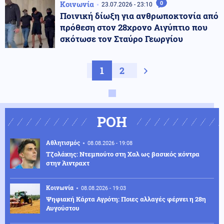
Κοινωνία
0
23.07.2026 - 23:10
Ποινική δίωξη για ανθρωποκτονία από
πρόθεση στον 28χρονο Αιγύπτιο που
σκότωσε τον Σταύρο Γεωργίου
1
2
Next page
ΡΟΗ
Αθλητισμός
08.08.2026 - 19:08
Τζολάκης: Ντεμπούτο στη Χαλ ως βασικός κόντρα
στην Άιντραχτ
Κοινωνία
08.08.2026 - 19:03
Ψηφιακή Κάρτα Αγρότη: Ποιες αλλαγές φέρνει η 28η
Αυγούστου