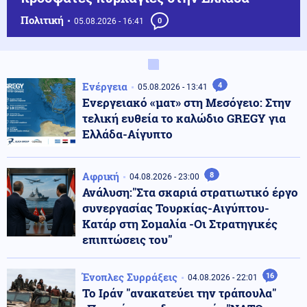
Πολιτική
05.08.2026 - 16:41
0
Ενέργεια
4
05.08.2026 - 13:41
Ενεργειακό «ματ» στη Μεσόγειο: Στην
τελική ευθεία το καλώδιο GREGY για
Ελλάδα-Αίγυπτο
Αφρική
8
04.08.2026 - 23:00
Ανάλυση:"Στα σκαριά στρατιωτικό έργο
συνεργασίας Τουρκίας-Αιγύπτου-
Κατάρ στη Σομαλία -Οι Στρατηγικές
επιπτώσεις του"
Ένοπλες Συρράξεις
16
04.08.2026 - 22:01
Το Ιράν "ανακατεύει την τράπουλα"