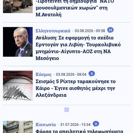
-Προτείνει τη δημιουργία "ΝΑΤΟ
μουσουλμανικών χωρών" στη
Μ.Ανατολή
Ελληνοτουρκικά
25
03.08.2026 - 09:58
Ανάλυση: Σε εφαρμογή το σχέδιο
Ερντογάν για Λιβύη- Τουρκολιβυκό
μνημόνιο-Αίγυπτο-ΑΟΖ στη ΝΑ
Μεσόγειο
Κόσμος
0
03.08.2026 - 08:04
Σεισμός 5 Ρίχτερ ταρακούνησε το
Κάιρο - Έγινε αισθητός μέχρι την
Αλεξάνδρεια
Κοινωνία
0
31.07.2026 - 15:34
Φάρσα τα απειλητικά τηλεφωνήματα