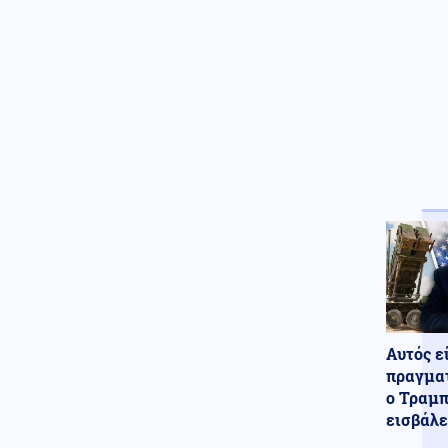
Οικονομία
07.08.2026 - 08:06
Τιμολόγια ρεύματος: Νέα
ανοδική τάση λόγω της
αύξησης στη χονδρεμπορική
αγορά
Κόσμος
07.08.2026 - 07:55
Περού: Σάλος με το βίντεο
σεξουαλικής επίθεσης σε
26χρονη τραγουδίστρια (βίντεο)
Κοινωνία
07.08.2026 - 07:45
Βοιωτία: Προφυλακίστηκαν ο
δήμαρχος Στυλίδας και δύο
ακόμη κατηγορούμενοι για τη
φωτιά
Αυτός ε
πραγματ
ο Τραμπ
εισβάλε