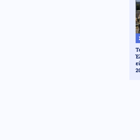
Τ
Έ
ε
2