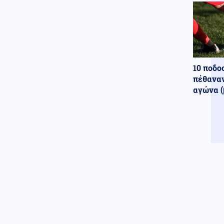
10 ποδο
πέθαναν
αγώνα (