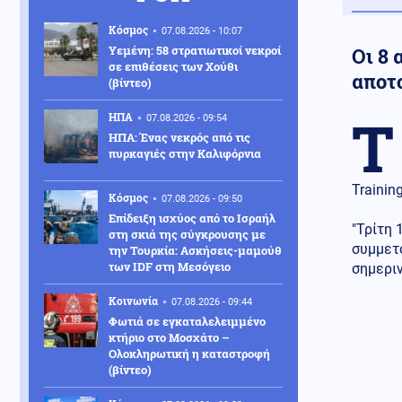
Κόσμος
07.08.2026 - 10:07
Υεμένη: 58 στρατιωτικοί νεκροί
Οι 8
σε επιθέσεις των Χούθι
αποτ
(βίντεο)
Τ
ΗΠΑ
07.08.2026 - 09:54
ΗΠΑ: Ένας νεκρός από τις
πυρκαγιές στην Καλιφόρνια
Trainin
Κόσμος
07.08.2026 - 09:50
Επίδειξη ισχύος από το Ισραήλ
"Τρίτη
στη σκιά της σύγκρουσης με
συμμετ
την Τουρκία: Ασκήσεις-μαμούθ
των IDF στη Μεσόγειο
σημεριν
Κοινωνία
07.08.2026 - 09:44
Φωτιά σε εγκαταλελειμμένο
κτήριο στο Μοσχάτο –
Ολοκληρωτική η καταστροφή
(βίντεο)