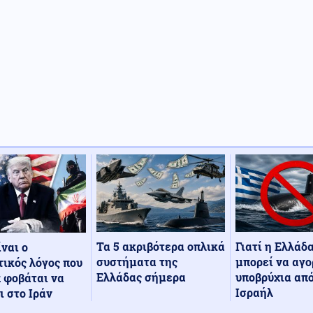
Τα 5 ακριβότερα οπλικά
Γιατί η Ελλάδ
ίναι ο
συστήματα της
μπορεί να αγο
ικός λόγος που
Ελλάδας σήμερα
υποβρύχια από
 φοβάται να
Ισραήλ
ι στο Ιράν