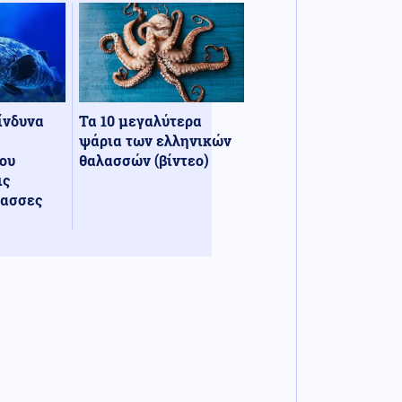
κίνδυνα
Τα 10 μεγαλύτερα
ψάρια των ελληνικών
ου
θαλασσών (βίντεο)
ις
λασσες