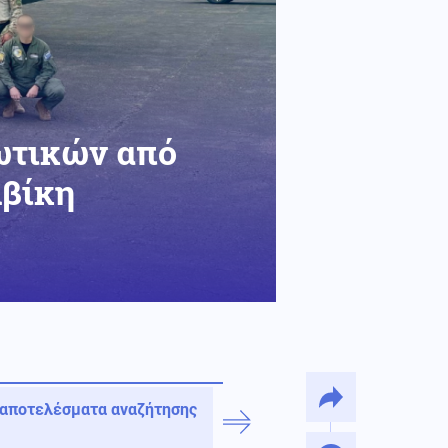
ωτικών από
μβίκη
 αποτελέσματα αναζήτησης