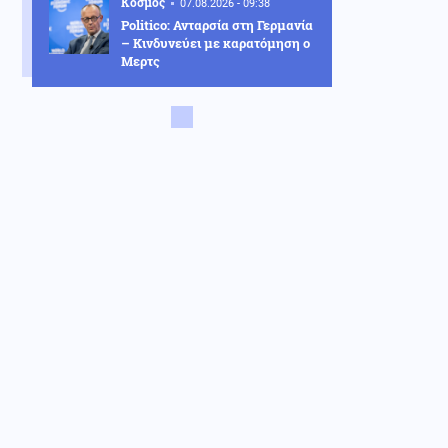
Κόσμος
07.08.2026 - 09:38
Politico: Ανταρσία στη Γερμανία
– Κινδυνεύει με καρατόμηση ο
Μερτς
Κοινωνία
07.08.2026 - 09:34
Γουδί: 53χρονη έπεσε από τον
5ο όροφο πολυκατοικίας
Κοινωνία
07.08.2026 - 09:22
Τραγωδία στις Σέρρες: Δύο
νεκροί σε τροχαίο στην
Παλαιοκώμη
Οικονομία
07.08.2026 - 09:15
Γονικές παροχές: Οι κινήσεις
χρημάτων που κρύβουν
φορολογικές παγίδες
Κόσμος
07.08.2026 - 09:04
Μόλις 33 πλοία πέρασαν από το
Στενό του Ορμούζ σε τέσσερις
ημέρες