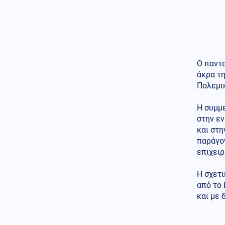
Κοινωνία
07.08.2026 - 08:51
Υπόθεση Μυστρά: Στον
ανακριτή ο 55χρονος – Τι
φέρεται να είπε στους
αστυνομικούς (βίντεο)
Ο παντ
άκρα τη
Κοινωνία
07.08.2026 - 08:50
Πολεμι
Δαμιανός για GSI: «Σιγουριά
από Meridiam, αλλά να
περιμένουμε την έκθεση
Η συμμ
ΕΤΕπ»
στην ε
και στ
Κόσμος
07.08.2026 - 08:47
παράγο
Τουρκικός κλοιός στη Λιβύη:
επιχειρ
Βάσεις και διπλωματικό
«σφυροκόπημα»
Η σχετ
Κοινωνία
07.08.2026 - 08:40
από το 
«Δεν το πιστεύουμε, είναι
και με 
εφιάλτης»: Σε σοκ οι
Αμερικανοί που υιοθέτησαν τον
Αφγανό