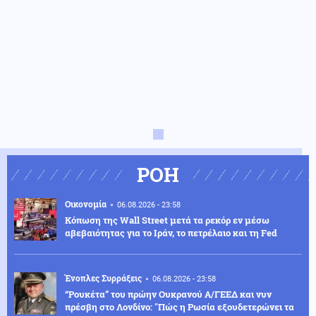
ΡΟΗ
Οικονομία
06.08.2026 - 23:58
Κόπωση της Wall Street μετά τα ρεκόρ εν μέσω
αβεβαιότητας για το Ιράν, το πετρέλαιο και τη Fed
Ένοπλες Συρράξεις
06.08.2026 - 23:58
“Ρουκέτα” του πρώην Ουκρανού Α/ΓΕΕΔ και νυν
πρέσβη στο Λονδίνο: "Πώς η Ρωσία εξουδετερώνει τα