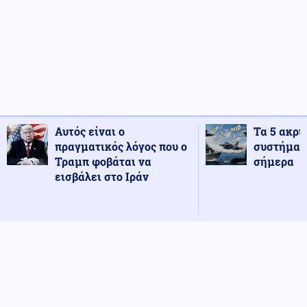
Αυτός είναι ο
Τα 5 ακρι
πραγματικός λόγος που ο
συστήματ
Τραμπ φοβάται να
σήμερα
εισβάλει στο Ιράν