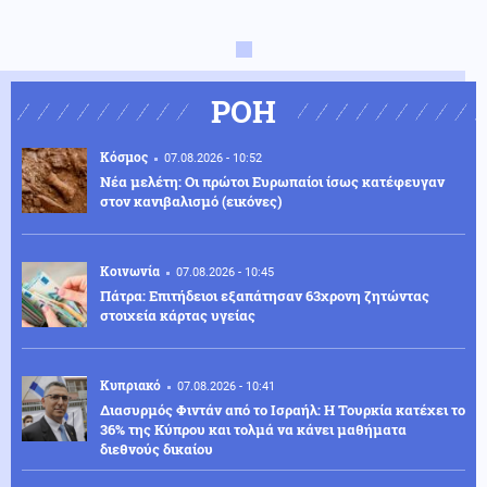
ΡΟΗ
Κόσμος
07.08.2026 - 10:52
Νέα μελέτη: Οι πρώτοι Ευρωπαίοι ίσως κατέφευγαν
στον κανιβαλισμό (εικόνες)
Κοινωνία
07.08.2026 - 10:45
Πάτρα: Επιτήδειοι εξαπάτησαν 63χρονη ζητώντας
στοιχεία κάρτας υγείας
Κυπριακό
07.08.2026 - 10:41
Διασυρμός Φιντάν από το Ισραήλ: Η Τουρκία κατέχει το
36% της Κύπρου και τολμά να κάνει μαθήματα
διεθνούς δικαίου