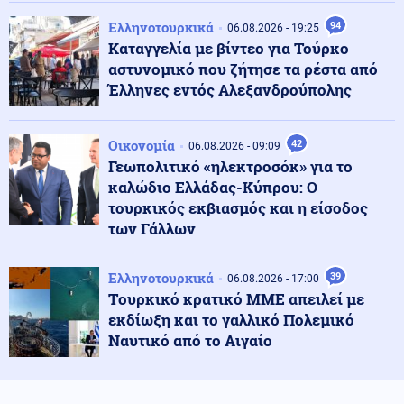
Υεμένη: 58 στρατιωτικοί νεκροί σε επιθέσεις των
Ελληνοτουρκικά
94
06.08.2026 - 19:25
Χούθι (βίντεο)
Καταγγελία με βίντεο για Τούρκο
αστυνομικό που ζήτησε τα ρέστα από
Έλληνες εντός Αλεξανδρούπολης
ΗΠΑ
07.08.2026 - 09:54
ΗΠΑ: Ένας νεκρός από τις πυρκαγιές στην Καλιφόρνια
Οικονομία
42
06.08.2026 - 09:09
Γεωπολιτικό «ηλεκτροσόκ» για το
καλώδιο Ελλάδας-Κύπρου: Ο
Κόσμος
07.08.2026 - 09:50
τουρκικός εκβιασμός και η είσοδος
Επίδειξη ισχύος από το Ισραήλ στη σκιά της
σύγκρουσης με την Τουρκία: Ασκήσεις-μαμούθ των
των Γάλλων
IDF στη Μεσόγειο
Ελληνοτουρκικά
39
06.08.2026 - 17:00
Κοινωνία
07.08.2026 - 09:44
Tουρκικό κρατικό ΜΜΕ απειλεί με
Φωτιά σε εγκαταλελειμμένο κτήριο στο Μοσχάτο –
εκδίωξη και το γαλλικό Πολεμικό
Ολοκληρωτική η καταστροφή (βίντεο)
Ναυτικό από το Αιγαίο
Κόσμος
07.08.2026 - 09:38
Politico: Ανταρσία στη Γερμανία – Κινδυνεύει με