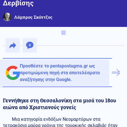
Δερβίσης
Λάμπρος Σκόντζος
0
Προσθέστε το pentapostagma.gr ως
προτιμώμενη πηγή στα αποτελέσματα
αναζήτησης στην Google.
Γεννήθηκε στη Θεσσαλονίκη στα μισά του 18ου
αιώνα από Χριστιανούς γονείς
Μια κατηγορία ενδόξων Νεομαρτύρων στα
τετρακόσια μαύρα χρόνια της τουρκικής σκλαβιάς ήταν