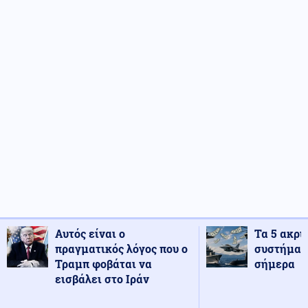
Αυτός είναι ο
Τα 5 ακρι
πραγματικός λόγος που ο
συστήματ
Τραμπ φοβάται να
σήμερα
εισβάλει στο Ιράν