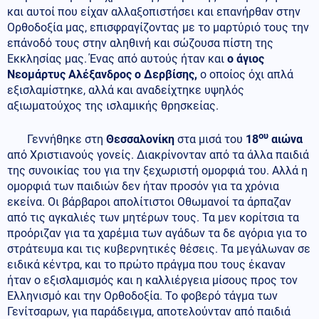
και αυτοί που είχαν αλλαξοπιστήσει και επανήρθαν στην
Ορθοδοξία μας, επισφραγίζοντας με το μαρτύριό τους την
επάνοδό τους στην αληθινή και σώζουσα πίστη της
Εκκλησίας μας. Ένας από αυτούς ήταν και
ο άγιος
Νεομάρτυς Αλέξανδρος ο Δερβίσης,
ο οποίος όχι απλά
εξισλαμίστηκε, αλλά και αναδείχτηκε υψηλός
αξιωματούχος της ισλαμικής θρησκείας.
ου
Γεννήθηκε στη
Θεσσαλονίκη
στα μισά του
18
αιώνα
από Χριστιανούς γονείς. Διακρίνονταν από τα άλλα παιδιά
της συνοικίας του για την ξεχωριστή ομορφιά του. Αλλά η
ομορφιά των παιδιών δεν ήταν προσόν για τα χρόνια
εκείνα. Οι βάρβαροι απολίτιστοι Οθωμανοί τα άρπαζαν
από τις αγκαλιές των μητέρων τους. Τα μεν κορίτσια τα
προόριζαν για τα χαρέμια των αγάδων τα δε αγόρια για το
στράτευμα και τις κυβερνητικές θέσεις. Τα μεγάλωναν σε
ειδικά κέντρα, και το πρώτο πράγμα που τους έκαναν
ήταν ο εξισλαμισμός και η καλλιέργεια μίσους προς τον
Ελληνισμό και την Ορθοδοξία. Το φοβερό τάγμα των
Γενίτσαρων, για παράδειγμα, αποτελούνταν από παιδιά