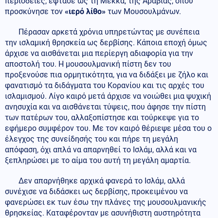
περιοδείες, έφτασε ως τη Μέκκα, της Αραβίας, όπου
προσκύνησε τον
«ιερό λίθο»
των Μουσουλμάνων.
Πέρασαν αρκετά χρόνια υπηρετώντας με συνέπεια
την ισλαμική θρησκεία ως δερβίσης. Κάποια εποχή όμως
άρχισε να αισθάνεται μια περίεργη αδιαφορία για την
αποστολή του. Η μουσουλμανική πίστη δεν του
προξενούσε πια ορμητικότητα, για να διδάξει με ζήλο και
φανατισμό τα διδάγματα του Κορανίου και τις αρχές του
ισλαμισμού. Λίγο καιρό μετά άρχισε να νοιώθει μια ψυχική
ανησυχία και να αισθάνεται τύψεις, που άφησε την πίστη
των πατέρων του, αλλαξοπίστησε και τούρκεψε για το
εφήμερο συμφέρον του. Με τον καιρό θέριεψε μέσα του ο
έλεγχος της συνείδησής του και πήρε τη μεγάλη
απόφαση, όχι απλά να απαρνηθεί το Ισλάμ, αλλά και να
ξεπληρώσει με το αίμα του αυτή τη μεγάλη αμαρτία.
Δεν απαρνήθηκε αρχικά φανερά το Ισλάμ, αλλά
συνέχισε να διδάσκει ως δερβίσης, προκειμένου να
φανερώσει εκ των έσω την πλάνες της μουσουλμανικής
θρησκείας. Καταφέρονταν με ασυνήθιστη αυστηρότητα