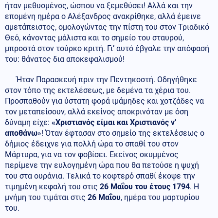
ήταν μεθυσμένος, ώσπου να ξεμεθύσει! Αλλά και την
επομένη ημέρα ο Αλέξανδρος ανακρίθηκε, αλλά έμεινε
αμετάπειστος, ομολογώντας την πίστη του στον Τριαδικό
Θεό, κάνοντας μάλιστα και το σημείο του σταυρού,
μπροστά στον τούρκο κριτή. Γι’ αυτό έβγαλε την απόφασή
του: θάνατος δια αποκεφαλισμού!
Ήταν Παρασκευή πριν την Πεντηκοστή. Οδηγήθηκε
στον τόπο της εκτελέσεως, με δεμένα τα χέρια του.
Προσπαθούν για ύστατη φορά ιμάμηδες και χοτζάδες να
τον μεταπείσουν, αλλά εκείνος αποκρινόταν με όση
δύναμη είχε:
«
Χριστιανός είμαι και Χριστιανός ν’
αποθάνω
»! Όταν έφτασαν στο σημείο της εκτελέσεως ο
δήμιος έδειχνε για πολλή ώρα το σπαθί του στον
Μάρτυρα, για να τον φοβίσει. Εκείνος σκυμμένος
περίμενε την ευλογημένη ώρα που θα πετούσε η ψυχή
του στα ουράνια. Τελικά το κοφτερό σπαθί έκοψε την
τιμημένη κεφαλή του στις
26 Μαΐου του έτους 1794
. Η
μνήμη του τιμάται στις
26 Μαΐου
, ημέρα του μαρτυρίου
του.