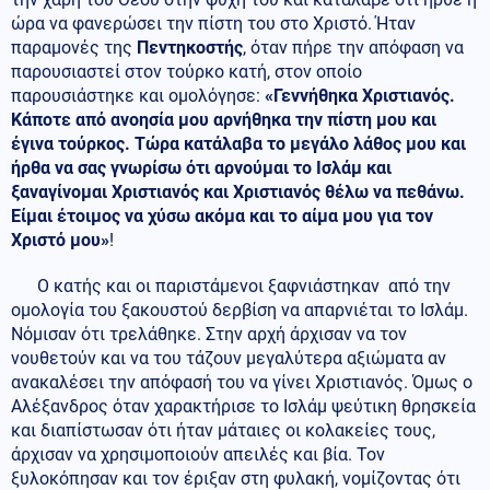
ώρα να φανερώσει την πίστη του στο Χριστό. Ήταν
παραμονές της
Πεντηκοστής
, όταν πήρε την απόφαση να
παρουσιαστεί στον τούρκο κατή, στον οποίο
παρουσιάστηκε και ομολόγησε:
«Γεννήθηκα Χριστιανός.
Κάποτε από ανοησία μου αρνήθηκα την πίστη μου και
έγινα τούρκος. Τώρα κατάλαβα το μεγάλο λάθος μου και
ήρθα να σας γνωρίσω ότι αρνούμαι το Ισλάμ και
ξαναγίνομαι Χριστιανός και Χριστιανός θέλω να πεθάνω.
Είμαι έτοιμος να χύσω ακόμα και το αίμα μου για τον
Χριστό μου»
!
Ο κατής και οι παριστάμενοι ξαφνιάστηκαν από την
ομολογία του ξακουστού δερβίση να απαρνιέται το Ισλάμ.
Νόμισαν ότι τρελάθηκε. Στην αρχή άρχισαν να τον
νουθετούν και να του τάζουν μεγαλύτερα αξιώματα αν
ανακαλέσει την απόφασή του να γίνει Χριστιανός. Όμως ο
Αλέξανδρος όταν χαρακτήρισε το Ισλάμ ψεύτικη θρησκεία
και διαπίστωσαν ότι ήταν μάταιες οι κολακείες τους,
άρχισαν να χρησιμοποιούν απειλές και βία. Τον
ξυλοκόπησαν και τον έριξαν στη φυλακή, νομίζοντας ότι