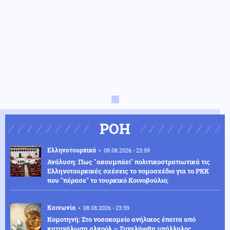
ΡΟΗ
Ελληνοτουρκικά
08.08.2026 - 23:59
Ανάλυση: Πως "ακουμπάει" πολιτικοστρατιωτικά τις
Ελληνοτουρκικές σχέσεις το νομοσχέδιο για το PKK
που "πέρασε" το τουρκικό Κοινοβούλιο;
Κοινωνία
08.08.2026 - 23:59
Κομοτηνή: Στο νοσοκομείο ανήλικος έπειτα από
κατανάλωση αλκοόλ – Συνελήφθη υπάλληλος