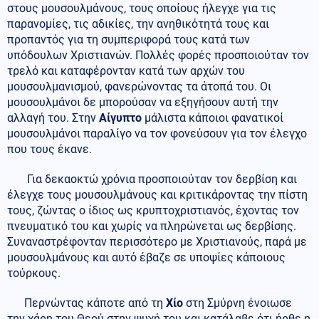
στους μουσουλμάνους, τους οποίους ήλεγχε για τις
παρανομίες, τις αδικίες, την ανηθικότητά τους και
προπαντός για τη συμπεριφορά τους κατά των
υπόδουλων Χριστιανών. Πολλές φορές προσποιούταν τον
τρελό και καταφέρονταν κατά των αρχών του
μουσουλμανισμού, φανερώνοντας τα άτοπά του. Οι
μουσουλμάνοι δε μπορούσαν να εξηγήσουν αυτή την
αλλαγή του. Στην
Αίγυπτο
μάλιστα κάποιοι φανατικοί
μουσουλμάνοι παραλίγο να τον φονεύσουν για τον έλεγχο
που τους έκανε.
Για δεκαοκτώ χρόνια προσποιούταν τον δερβίση και
έλεγχε τους μουσουλμάνους και κριτικάροντας την πίστη
τους, ζώντας ο ίδιος ως κρυπτοχριστιανός, έχοντας τον
πνευματικό του και χωρίς να πληρώνεται ως δερβίσης.
Συναναστρέφονταν περισσότερο με Χριστιανούς, παρά με
μουσουλμάνους και αυτό έβαζε σε υποψίες κάποιους
τούρκους.
Περνώντας κάποτε από τη
Χίο
στη Σμύρνη ένοιωσε
την χάρη του Θεού στην ψυχή του και κατάλαβε ότι ήρθε η