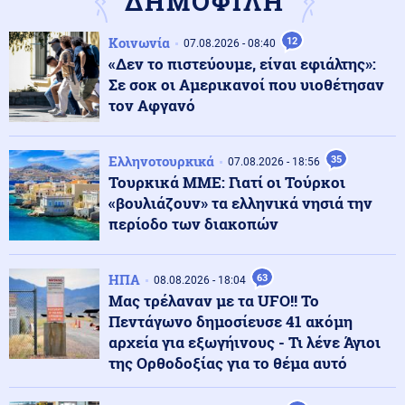
ΔΗΜΟΦΙΛΗ
της
Κοινωνία
12
07.08.2026 - 08:40
Κόσμος
08.08.2026 - 23:25
«Δεν το πιστεύουμε, είναι εφιάλτης»:
Τους "την έσκασε" άθελά του ο Ρονάλντο: Πλήθος
Σε σοκ οι Αμερικανοί που υιοθέτησαν
κόσμου στη Μαδέρα για το γάμο, αλλά τελικά
παντρευόταν άλλο ζευγάρι
τον Αφγανό
Κοινωνία
08.08.2026 - 23:15
Ελληνοτουρκικά
35
07.08.2026 - 18:56
Συγκλονιστικό τροχαίο: Αυτοκίνητο συγκρούστηκε με
Τουρκικά ΜΜΕ: Γιατί οι Τούρκοι
μηχανή αστυνομικών της ΔΙΑΣ στο Λαγονήσι
«βουλιάζουν» τα ελληνικά νησιά την
περίοδο των διακοπών
Ένοπλες Συρράξεις
08.08.2026 - 23:06
Καταγγελία για νυχτερινή είσοδο ισραηλινών
ΗΠΑ
63
08.08.2026 - 18:04
στρατευμάτων σε χωριό του Λιβάνου - Τι απαντά το
Μας τρέλαναν με τα UFO!! Το
Ισραήλ
Πεντάγωνο δημοσίευσε 41 ακόμη
αρχεία για εξωγήινους - Τι λένε Άγιοι
Ελληνοτουρκικά
08.08.2026 - 23:00
της Ορθοδοξίας για το θέμα αυτό
Ανάλυση: Η Ελληνική αντίδραση μετά την τριμερή
συμφωνία Τουρκίας-Πακιστάν-Σ. Αραβίας στη Μέκκα