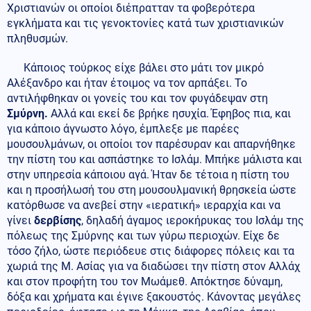
Χριστιανών οι οποίοι διέπρατταν τα φοβερότερα
εγκλήματα και τις γενοκτονίες κατά των χριστιανικών
πληθυσμών.
Κάποιος τούρκος είχε βάλει στο μάτι τον μικρό
Αλέξανδρο και ήταν έτοιμος να τον αρπάξει. Το
αντιλήφθηκαν οι γονείς του και τον φυγάδεψαν στη
Σμύρνη.
Αλλά και εκεί δε βρήκε ησυχία. Έφηβος πια, και
για κάποιο άγνωστο λόγο, έμπλεξε με παρέες
μουσουλμάνων, οι οποίοι τον παρέσυραν και απαρνήθηκε
την πίστη του και ασπάστηκε το Ισλάμ. Μπήκε μάλιστα και
στην υπηρεσία κάποιου αγά. Ήταν δε τέτοια η πίστη του
και η προσήλωσή του στη μουσουλμανική θρησκεία ώστε
κατόρθωσε να ανεβεί στην «ιερατική» ιεραρχία και να
γίνει
δερβίσης
, δηλαδή άγαμος ιεροκήρυκας του Ισλάμ της
πόλεως της Σμύρνης και των γύρω περιοχών. Είχε δε
τόσο ζήλο, ώστε περιόδευε στις διάφορες πόλεις και τα
χωριά της Μ. Ασίας για να διαδώσει την πίστη στον Αλλάχ
και στον προφήτη του τον Μωάμεθ. Απόκτησε δύναμη,
δόξα και χρήματα και έγινε ξακουστός. Κάνοντας μεγάλες