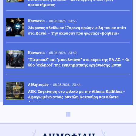
καταστήματος
Κοινωνία
08.08.2026 - 23:55
24χρονος κλείδωσε 17χρονη πρώην φίλη του σε σπίτι
στα Χανιά – Την άκουσαν που φώναζε «βοήθεια»
Κοινωνία
08.08.2026 - 23:49
”Πίτμπουλ” και ”μπουλντόγκ” στα χέρια της ΕΛ.ΑΣ. – Οι
δύο ”σκληροί” της εγκληματικής οργάνωσης Έντικ
Αθλητισμός
08.08.2026 - 23:44
ΑΕΚ: Συγκίνηση στο φιλικό με την Athens Kallithea -
Αφιερωμένο στους Μιχάλη Κατσούρη και Κώστα
Λιάκκα
Πολιτική
08.08.2026 - 23:38
Κωνσταντοπούλου: Το έγκλημα των υποκλοπών
αποτελεί έγκλημα κατά της Δημοκρατίας - Η ανάρτησή