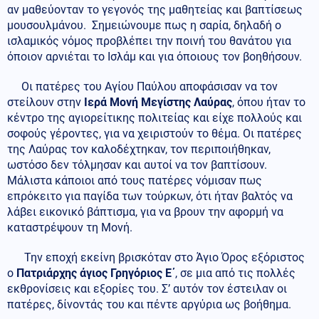
αν μαθεύονταν το γεγονός της μαθητείας και βαπτίσεως
μουσουλμάνου. Σημειώνουμε πως η σαρία, δηλαδή ο
ισλαμικός νόμος προβλέπει την ποινή του θανάτου για
όποιον αρνιέται το Ισλάμ και για όποιους τον βοηθήσουν.
Οι πατέρες του Αγίου Παύλου αποφάσισαν να τον
στείλουν στην
Ιερά Μονή Μεγίστης Λαύρας
, όπου ήταν το
κέντρο της αγιορείτικης πολιτείας και είχε πολλούς και
σοφούς γέροντες, για να χειριστούν το θέμα. Οι πατέρες
της Λαύρας τον καλοδέχτηκαν, τον περιποιήθηκαν,
ωστόσο δεν τόλμησαν και αυτοί να τον βαπτίσουν.
Μάλιστα κάποιοι από τους πατέρες νόμισαν πως
επρόκειτο για παγίδα των τούρκων, ότι ήταν βαλτός να
λάβει εικονικό βάπτισμα, για να βρουν την αφορμή να
καταστρέψουν τη Μονή.
Την εποχή εκείνη βρισκόταν στο Άγιο Όρος εξόριστος
ο
Πατριάρχης άγιος Γρηγόριος Ε΄
, σε μια από τις πολλές
εκθρονίσεις και εξορίες του. Σ’ αυτόν τον έστειλαν οι
πατέρες, δίνοντάς του και πέντε αργύρια ως βοήθημα.