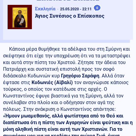
Εκκλησία
0
25.05.2020 - 22:11
Άγιος Συνέσιος ο Επίσκοπος
Κάποια μέρα θυμήθηκε τα αδέλφια του στη Σμύρνη και
σκέφτηκε ότι είχε την υποχρέωση ότι να τα μεταστρέψει
και αυτά στην πίστη του Χριστού. Ζήτησε την άδεια του
Πατριάρχη και συστατική επιστολή προς τον σοφό
διδάσκαλο Κυδωνιών κυρ
Γρηγόριο Σαράφη
. Αλλά όταν
έφτασε στις
Κυδωνιές (Αϊβαλί)
τον αναγνώρισε κάποιος
τούρκος, ο οποίος τον κατέδωσε στις αρχές. Ο
Κωνσταντίνος έφυγε βιαστικά για τη Σμύρνη, αλλά τον
συνέλαβαν στο πλοίο και ο οδήγησαν στον αγά της
πόλεως. Στην ανάκριση ο Κωνσταντίνος απάντησε:
«Ήμουν μωαμεθανός, αλλά φωτίστηκα από το Θεό και
διαπίστωσα ότι η πίστη των Αγαρηνών είναι ψεύτικη και η
μόνη αληθινή πίστη είναι αυτή των Χριστιανών. Για το
συμφέρον μου για να κερδίσω την αιώνια ζωή, έγινα