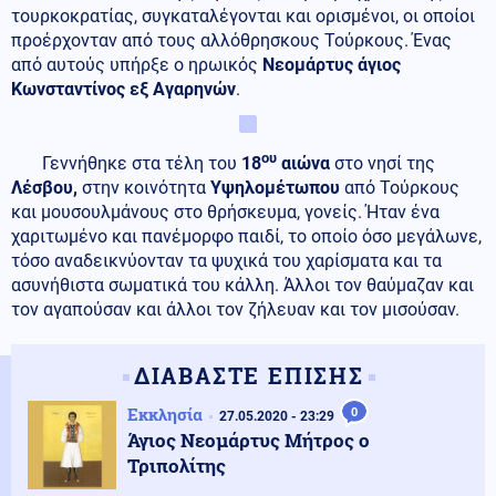
τουρκοκρατίας, συγκαταλέγονται και ορισμένοι, οι οποίοι
προέρχονταν από τους αλλόθρησκους Τούρκους. Ένας
από αυτούς υπήρξε ο ηρωικός
Νεομάρτυς άγιος
Κωνσταντίνος εξ Αγαρηνών
.
ου
Γεννήθηκε στα τέλη του
18
αιώνα
στο νησί της
Λέσβου,
στην κοινότητα
Υψηλομέτωπου
από Τούρκους
και μουσουλμάνους στο θρήσκευμα, γονείς. Ήταν ένα
χαριτωμένο και πανέμορφο παιδί, το οποίο όσο μεγάλωνε,
τόσο αναδεικνύονταν τα ψυχικά του χαρίσματα και τα
ασυνήθιστα σωματικά του κάλλη. Άλλοι τον θαύμαζαν και
τον αγαπούσαν και άλλοι τον ζήλευαν και τον μισούσαν.
ΔΙΑΒΑΣΤΕ ΕΠΙΣΗΣ
Εκκλησία
0
27.05.2020 - 23:29
Άγιος Νεομάρτυς Μήτρος ο
Τριπολίτης