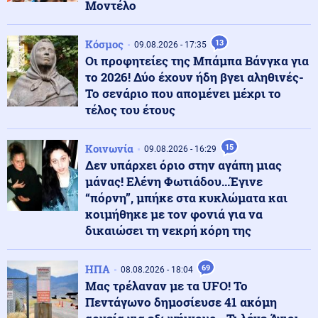
Μοντέλο
Κοινωνία
09.08.2026 - 23:22
Διαρρήκτες έριξαν οξύ σε κλειδαριές, για να
Κόσμος
μπουκάρουν σε διαμερίσματα στο Βύρωνα
13
09.08.2026 - 17:35
Οι προφητείες της Μπάμπα Βάνγκα για
το 2026! Δύο έχουν ήδη βγει αληθινές-
Κοινωνία
Το σενάριο που απομένει μέχρι το
09.08.2026 - 23:14
Κλήρωση Τζόκερ 9/8/26: Τα νούμερα που κερδίζουν
τέλος του έτους
Κοινωνία
15
09.08.2026 - 16:29
Δεν υπάρχει όριο στην αγάπη μιας
Κοινωνία
09.08.2026 - 23:08
μάνας! Ελένη Φωτιάδου...Έγινε
Κυκλοφοριακές ρυθμίσεις στη λεωφόρο Σχιστού, λόγω
εκτέλεσης εργασιών
“πόρνη”, μπήκε στα κυκλώματα και
κοιμήθηκε με τον φονιά για να
δικαιώσει τη νεκρή κόρη της
Ένοπλες Συρράξεις
09.08.2026 - 23:05
Νέες επιθέσεις των Χούθι στην πόλη Μόχα
ΗΠΑ
69
08.08.2026 - 18:04
Μας τρέλαναν με τα UFO! Το
Πεντάγωνο δημοσίευσε 41 ακόμη
Πολιτική
09.08.2026 - 23:02