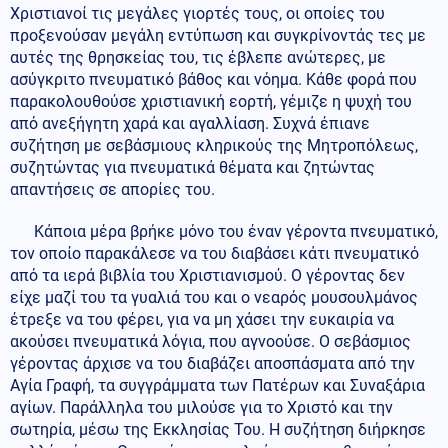
Χριστιανοί τις μεγάλες γιορτές τους, οι οποίες του
προξενούσαν μεγάλη εντύπωση και συγκρίνοντάς τες με
αυτές της θρησκείας του, τις έβλεπε ανώτερες, με
ασύγκριτο πνευματικό βάθος και νόημα. Κάθε φορά που
παρακολουθούσε χριστιανική εορτή, γέμιζε η ψυχή του
από ανεξήγητη χαρά και αγαλλίαση. Συχνά έπιανε
συζήτηση με σεβάσμιους κληρικούς της Μητροπόλεως,
συζητώντας για πνευματικά θέματα και ζητώντας
απαντήσεις σε απορίες του.
Κάποια μέρα βρήκε μόνο του έναν γέροντα πνευματικό,
τον οποίο παρακάλεσε να του διαβάσει κάτι πνευματικό
από τα ιερά βιβλία του Χριστιανισμού. Ο γέροντας δεν
είχε μαζί του τα γυαλιά του και ο νεαρός μουσουλμάνος
έτρεξε να του φέρει, για να μη χάσει την ευκαιρία να
ακούσει πνευματικά λόγια, που αγνοούσε. Ο σεβάσμιος
γέροντας άρχισε να του διαβάζει αποσπάσματα από την
Αγία Γραφή, τα συγγράμματα των Πατέρων και Συναξάρια
αγίων. Παράλληλα του μιλούσε για το Χριστό και την
σωτηρία, μέσω της Εκκλησίας Του. Η συζήτηση διήρκησε