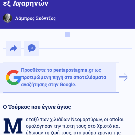
εξ Αγαρηνών
Λάμπρος Σκόντζος
0
Προσθέστε το pentapostagma.gr ως
προτιμώμενη πηγή στα αποτελέσματα
αναζήτησης στην Google.
Ο Τούρκος που έγινε άγιος
Μ
εταξύ των χιλιάδων Νεομαρτύρων, οι οποίοι
ομολόγησαν την πίστη τους στο Χριστό και
έδωσαν τη ζωή τους, στα μαύρα χρόνια της