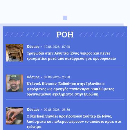
ΡΟΗ
Κόσμος
10.08.2026 - 07:05
Τραγωδία στην Αίγυπτο: Ένας νεκρός και πέντε
τραυματίες μετά από κατάρρευση σε χρυσορυχείο
Κόσμος
09.08.2026 - 23:58
Ντάνιελ Κίναχαν: Εκδόθηκε στην Ιρλανδία ο
φερόμενος ως αρχηγός πανίσχυρου κυκλώματος
οργανωμένου εγκλήματος στην Ευρώπη
Κόσμος
09.08.2026 - 23:56
Ο Michael Snyder προειδοποιεί! Σούπερ Ελ Νίνιο,
λιπάσματα και πόλεμοι φέρνουν το απόλυτο κραχ στα
τρόφιμα