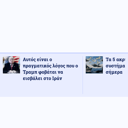
Αυτός είναι ο
Τα 5 ακρι
πραγματικός λόγος που ο
συστήματ
Τραμπ φοβάται να
σήμερα
εισβάλει στο Ιράν