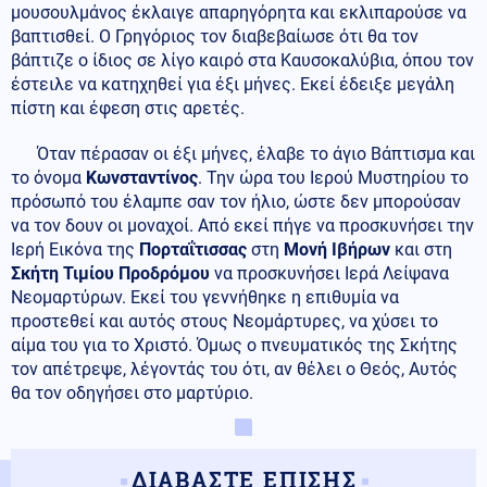
μουσουλμάνος έκλαιγε απαρηγόρητα και εκλιπαρούσε να
βαπτισθεί. Ο Γρηγόριος τον διαβεβαίωσε ότι θα τον
βάπτιζε ο ίδιος σε λίγο καιρό στα Καυσοκαλύβια, όπου τον
έστειλε να κατηχηθεί για έξι μήνες. Εκεί έδειξε μεγάλη
πίστη και έφεση στις αρετές.
Όταν πέρασαν οι έξι μήνες, έλαβε το άγιο Βάπτισμα και
το όνομα
Κωνσταντίνος
. Την ώρα του Ιερού Μυστηρίου το
πρόσωπό του έλαμπε σαν τον ήλιο, ώστε δεν μπορούσαν
να τον δουν οι μοναχοί. Από εκεί πήγε να προσκυνήσει την
Ιερή Εικόνα της
Πορταΐτισσας
στη
Μονή Ιβήρων
και στη
Σκήτη Τιμίου Προδρόμου
να προσκυνήσει Ιερά Λείψανα
Νεομαρτύρων. Εκεί του γεννήθηκε η επιθυμία να
προστεθεί και αυτός στους Νεομάρτυρες, να χύσει το
αίμα του για το Χριστό. Όμως ο πνευματικός της Σκήτης
τον απέτρεψε, λέγοντάς του ότι, αν θέλει ο Θεός, Αυτός
θα τον οδηγήσει στο μαρτύριο.
ΔΙΑΒΑΣΤΕ ΕΠΙΣΗΣ