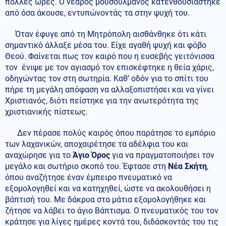
πολλές ώρες. Ο νεαρός μουσουλμάνος κατενθουσιάστηκε
από όσα άκουσε, εντυπώνοντάς τα στην ψυχή του.
Όταν έφυγε από τη Μητρόπολη αισθάνθηκε ότι κάτι
σημαντικό άλλαξε μέσα του. Είχε αγαθή ψυχή και φόβο
Θεού. Φαίνεται πως τον καιρό που η ευσεβής γειτόνισσα
τον ένιψε με τον αγιασμό τον επισκέφτηκε η θεία χάρις,
οδηγώντας τον στη σωτηρία. Καθ’ οδόν για το σπίτι του
πήρε τη μεγάλη απόφαση να αλλαξοπιστήσει και να γίνει
Χριστιανός, διότι πείστηκε για την ανωτερότητα της
χριστιανικής πίστεως.
Δεν πέρασε πολύς καιρός όπου παράτησε το εμπόριο
των λαχανικών, αποχαιρέτησε τα αδέλφια του και
αναχώρησε για το
Άγιο Όρος
για να πραγματοποιήσει τον
μεγάλο και σωτήριο σκοπό του. Έφτασε στη
Νέα Σκήτη
,
όπου αναζήτησε έναν έμπειρο πνευματικό να
εξομολογηθεί και να κατηχηθεί, ώστε να ακολουθήσει η
βάπτισή του. Με δάκρυα στα μάτια εξομολογήθηκε και
ζήτησε να λάβει το άγιο Βάπτισμα. Ο πνευματικός του τον
κράτησε για λίγες ημέρες κοντά του, διδάσκοντάς του τις