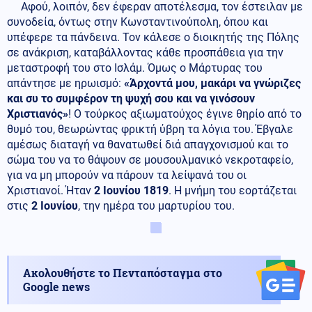
Αφού, λοιπόν, δεν έφεραν αποτέλεσμα, τον έστειλαν με
συνοδεία, όντως στην Κωνσταντινούπολη, όπου και
υπέφερε τα πάνδεινα. Τον κάλεσε ο διοικητής της Πόλης
σε ανάκριση, καταβάλλοντας κάθε προσπάθεια για την
μεταστροφή του στο Ισλάμ. Όμως ο Μάρτυρας του
απάντησε με ηρωισμό:
«Άρχοντά μου, μακάρι να γνώριζες
και συ το συμφέρον τη ψυχή σου και να γινόσουν
Χριστιανός»
! Ο τούρκος αξιωματούχος έγινε θηρίο από το
θυμό του, θεωρώντας φρικτή ύβρη τα λόγια του. Έβγαλε
αμέσως διαταγή να θανατωθεί διά απαγχονισμού και το
σώμα του να το θάψουν σε μουσουλμανικό νεκροταφείο,
για να μη μπορούν να πάρουν τα λείψανά του οι
Χριστιανοί. Ήταν
2 Ιουνίου 1819
. Η μνήμη του εορτάζεται
στις
2 Ιουνίου
, την ημέρα του μαρτυρίου του.
Ακολουθήστε το Πενταπόσταγμα στο
Google news