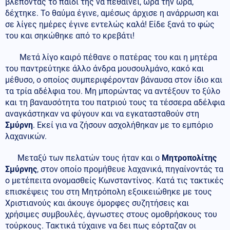
βλέποντας το παιδί της να πεθαίνει, ώρα την ώρα,
δέχτηκε. Το θαύμα έγινε, αμέσως άρχισε η ανάρρωση και
σε λίγες ημέρες έγινε εντελώς καλά! Είδε ξανά το φώς
του και σηκώθηκε από το κρεβάτι!
Μετά λίγο καιρό πέθανε ο πατέρας του και η μητέρα
του παντρεύτηκε άλλο άνδρα μουσουλμάνο, κακό και
μέθυσο, ο οποίος συμπεριφέρονταν βάναυσα στον ίδιο και
τα τρία αδέλφια του. Μη μπορώντας να αντέξουν το ξύλο
και τη βαναυσότητα του πατριού τους τα τέσσερα αδέλφια
αναγκάστηκαν να φύγουν και να εγκατασταθούν στη
Σμύρνη
. Εκεί για να ζήσουν ασχολήθηκαν με το εμπόριο
λαχανικών.
Μεταξύ των πελατών τους ήταν και ο
Μητροπολίτης
Σμύρνης
, στον οποίο προμήθευε λαχανικά, πηγαίνοντάς τα
ο μετέπειτα ονομασθείς Κωνσταντίνος. Κατά τις τακτικές
επισκέψεις του στη Μητρόπολη εξοικειώθηκε με τους
Χριστιανούς και άκουγε όμορφες συζητήσεις και
χρήσιμες συμβουλές, άγνωστες στους ομοθρήσκους του
τούρκους. Τακτικά τύχαινε να δει πως εόρταζαν οι