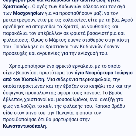
Χριστιανός
». Ο αγάς των Κυδωνιών κάλεσε και τον αγά
των
Μοσχονησίων
για να προσπαθήσουν μαζί να τον
μεταστρέψουν, είτε με τις κολακείες, είτε με τη βία. Αφού
αρνήθηκε να απαρνηθεί το Χριστό, με νουθεσίες και
παρακάλια, τον υπέβαλλαν σε φρικτά βασανιστήρια και
φυλακίσεις. Όμως ο Μάρτυς έμενε σταθερός στην πίστη
του. Παράλληλα οι Χριστιανοί των Κυδωνιών έκαναν
προσευχές και αγρυπνίες για την ενίσχυσή του.
Χρησιμοποίησαν ένα φρικτό εργαλείο, με το οποίο
είχαν βασανίσει πρωτύτερα τον
άγιο Νεομάρτυρα Γεώργιο
από τον Χιοπολίτη
. Μια σιδερένια περικεφαλαία, την
οποία πυράκτωναν και την έβαζαν στο κεφάλι του και την
έσφιγγαν, προκαλώντας αφόρητους πόνους. Το βράδυ
έβλεπαν, χριστιανοί και μουσουλμάνοι, ένα ανεξήγητο
φως να λούζει το κελί της φυλακής του. Κάποιο βράδυ
είδε στον ύπνο του την Παναγία, η οποία τον
προειδοποίησε ότι θα μαρτυρήσει στην
Κωνσταντινούπολη
.