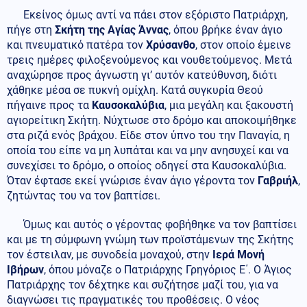
Εκείνος όμως αντί να πάει στον εξόριστο Πατριάρχη,
πήγε στη
Σκήτη της Αγίας Άννας
, όπου βρήκε έναν άγιο
και πνευματικό πατέρα τον
Χρύσανθο
, στον οποίο έμεινε
τρεις ημέρες φιλοξενούμενος και νουθετούμενος. Μετά
αναχώρησε προς άγνωστη γι’ αυτόν κατεύθυνση, διότι
χάθηκε μέσα σε πυκνή ομίχλη. Κατά συγκυρία Θεού
πήγαινε προς τα
Καυσοκαλύβια
, μια μεγάλη και ξακουστή
αγιορείτικη Σκήτη. Νύχτωσε στο δρόμο και αποκοιμήθηκε
στα ριζά ενός βράχου. Είδε στον ύπνο του την Παναγία, η
οποία του είπε να μη λυπάται και να μην ανησυχεί και να
συνεχίσει το δρόμο, ο οποίος οδηγεί στα Καυσοκαλύβια.
Όταν έφτασε εκεί γνώρισε έναν άγιο γέροντα τον
Γαβριήλ
,
ζητώντας του να τον βαπτίσει.
Όμως και αυτός ο γέροντας φοβήθηκε να τον βαπτίσει
και με τη σύμφωνη γνώμη των προϊστάμενων της Σκήτης
τον έστειλαν, με συνοδεία μοναχού, στην
Ιερά Μονή
Ιβήρων
, όπου μόναζε ο Πατριάρχης Γρηγόριος Ε΄. Ο Άγιος
Πατριάρχης τον δέχτηκε και συζήτησε μαζί του, για να
διαγνώσει τις πραγματικές του προθέσεις. Ο νέος