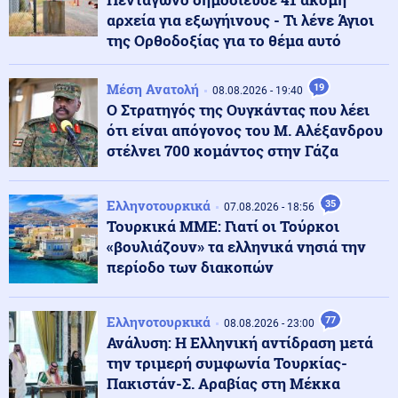
αρχεία για εξωγήινους - Τι λένε Άγιοι
της Ορθοδοξίας για το θέμα αυτό
Περιβάλλον
09.08.2026 - 10:15
Ολική έκλειψη Ηλίου στις 12 Αυγούστου: Η Ευρώπη
ετοιμάζεται για ένα σπάνιο ουράνιο θέαμα
Μέση Ανατολή
19
08.08.2026 - 19:40
Ο Στρατηγός της Ουγκάντας που λέει
ότι είναι απόγονος του Μ. Αλέξανδρου
Κόσμος
09.08.2026 - 10:08
στέλνει 700 κομάντος στην Γάζα
Πεζεσκιάν: Η καλύτερη στιγμή για συμφωνία – Να
μπει τέλος στο «ούτε πόλεμος ούτε ειρήνη»
Ελληνοτουρκικά
35
07.08.2026 - 18:56
Τουρκικά ΜΜΕ: Γιατί οι Τούρκοι
Κόσμος
09.08.2026 - 10:00
«βουλιάζουν» τα ελληνικά νησιά την
«Ασπίδα» κατά των drones αναζητεί η Γερμανία, μετά
από το περιστατικό στη Λειψία
περίοδο των διακοπών
Αθλητισμός
Ελληνοτουρκικά
77
09.08.2026 - 09:55
08.08.2026 - 23:00
Παγκόσμιο Κ20: Ασημένιο μετάλλιο για τη Ρούσου στα
Ανάλυση: Η Ελληνική αντίδραση μετά
800 μέτρα
την τριμερή συμφωνία Τουρκίας-
Πακιστάν-Σ. Αραβίας στη Μέκκα