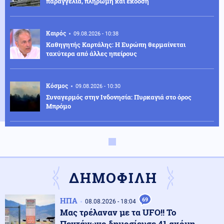
παραγγελία, πληρωμή και έκδοση
Καιρός
09.08.2026 - 10:38
Καθηγητής Καρτάλης: Η Ευρώπη θερμαίνεται
ταχύτερα από άλλες ηπείρους
Κόσμος
09.08.2026 - 10:30
Συναγερμός στην Ινδονησία: Πυρκαγιά στο όρος
Μπρόμο
Ένοπλες Συρράξεις
09.08.2026 - 10:28
Ο Αρχηγός του Γενικού Επιτελείου ΕΔ των ΗΠΑ σε
Λευκό Οίκο: Τερματίστε την σύγκρουση με το Ιράν δεν
υπάρχουν ατελείωτα πυρομαχικά
ΔΗΜΟΦΙΛΗ
Οικονομία
09.08.2026 - 10:23
ΗΠΑ
69
08.08.2026 - 18:04
Οι ψαράδες στρέφονται στον αλιευτικό τουρισμό για
Μας τρέλαναν με τα UFO!! Το
νέο εισόδημα
Πεντάγωνο δημοσίευσε 41 ακόμη