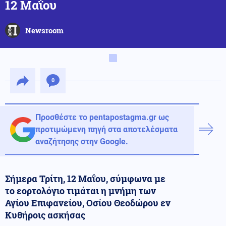
12 Μαΐου
Newsroom
0
Προσθέστε το pentapostagma.gr ως
προτιμώμενη πηγή στα αποτελέσματα
αναζήτησης στην Google.
Σήμερα Τρίτη, 12 Μαΐου, σύμφωνα με
το εορτολόγιο τιμάται η μνήμη των
Αγίου Επιφανείου, Οσίου Θεοδώρου εν
Κυθήροις ασκήσας