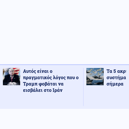
Αυτός είναι ο
Τα 5 ακρι
πραγματικός λόγος που ο
συστήματ
Τραμπ φοβάται να
σήμερα
εισβάλει στο Ιράν